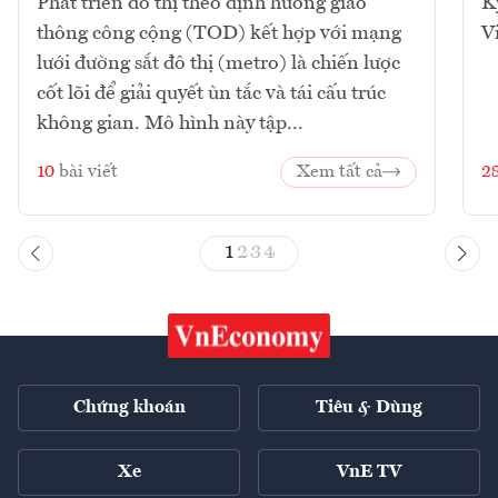
Phát triển đô thị theo định hướng giao
K
thông công cộng (TOD) kết hợp với mạng
V
lưới đường sắt đô thị (metro) là chiến lược
cốt lõi để giải quyết ùn tắc và tái cấu trúc
không gian. Mô hình này tập...
10
bài viết
Xem tất cả
2
1
2
3
4
Chứng khoán
Tiêu & Dùng
Xe
VnE TV