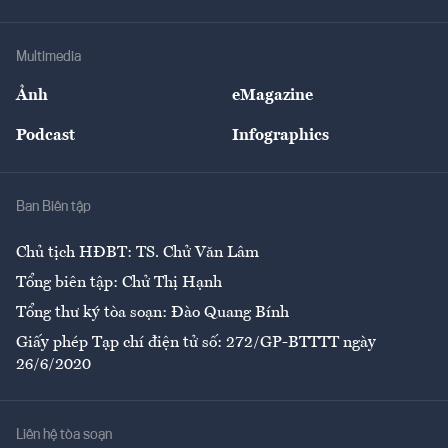
Tư vấn Tiêu & Dùng
Infographics
Hạ tầng
Sức khỏe
Khung pháp lý
Doanh nghiệp
Địa phương
Thị trường
Bảo hiểm
Multimedia
Sự kiện
Nhân lực
Ảnh
eMagazine
Đẹp +
An sinh
Podcast
Infographics
Giải trí
Y tế
Nhà
Ban Biên tập
Ẩm thực
Chủ tịch HĐBT: TS. Chử Văn Lâm
Tổng biên tập: Chử Thị Hạnh
Tổng thư ký tòa soạn: Đào Quang Bính
Giấy phép Tạp chí điện tử số: 272/GP-BTTTT ngày
26/6/2020
Liên hệ tòa soạn