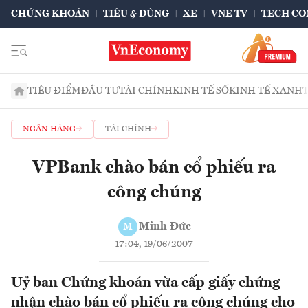
CHỨNG KHOÁN
TIÊU & DÙNG
XE
VNE TV
TECH CO
TIÊU ĐIỂM
ĐẦU TƯ
TÀI CHÍNH
KINH TẾ SỐ
KINH TẾ XANH
NGÂN HÀNG
TÀI CHÍNH
VPBank chào bán cổ phiếu ra
công chúng
Minh Đức
M
17:04, 19/06/2007
Uỷ ban Chứng khoán vừa cấp giấy chứng
nhận chào bán cổ phiếu ra công chúng cho