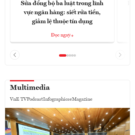
Sửa đồng bộ ba luật trong lĩnh
Dư
vực ngân hàng: siết rửa tiền,
v
giảm lệ thuộc tín dụng
Đọc ngay
Multimedia
VnE TV
Podcast
Infographics
eMagazine