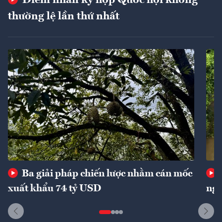
thường lệ lần thứ nhất
Ba giải pháp chiến lược nhằm cán mốc
xuất khẩu 74 tỷ USD
ngu