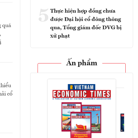
5
Thực hiện hợp đồng chưa
được Đại hội cổ đông thông
g quá
qua, Tổng giám đốc DVG bị
,
xử phạt
ị
Ấn phẩm
thiểu
hải cổ