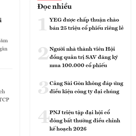
Đọc nhiều
1
YEG được chấp thuận chào
i
bán 25 triệu cổ phiếu riêng lẻ
 năm
2
Ngân
Người nhà thành viên Hội
đồng quản trị SAV đăng ký
mua 100.000 cổ phiếu
3
Cảng Sài Gòn không đáp ứng
ch
điều kiện công ty đại chúng
CTCP
4
PNJ triệu tập đại hội cổ
đông bất thường điều chỉnh
kế hoạch 2026