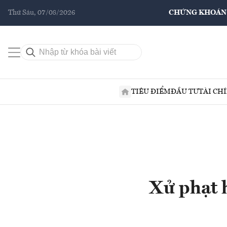
Thứ Sáu, 07/08/2026
CHỨNG KHOÁN
TIÊU ĐIỂM
ĐẦU TƯ
TÀI CH
Xử phạt h