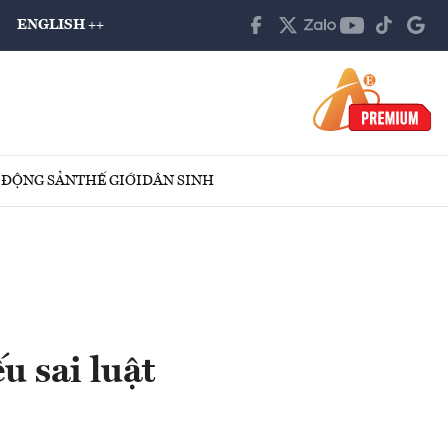
ENGLISH ++
 ĐỘNG SẢN
THẾ GIỚI
DÂN SINH
u sai luật