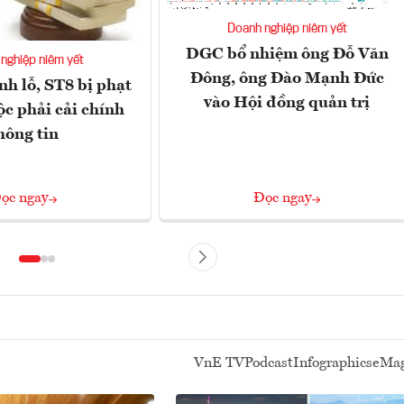
Doanh nghiệp niêm yết
DGC bổ nhiệm ông Đỗ Văn
nghiệp niêm yết
Đông, ông Đào Mạnh Đức
nh lỗ, ST8 bị phạt
vào Hội đồng quản trị
ộc phải cải chính
hông tin
ọc ngay
Đọc ngay
VnE TV
Podcast
Infographics
eMag