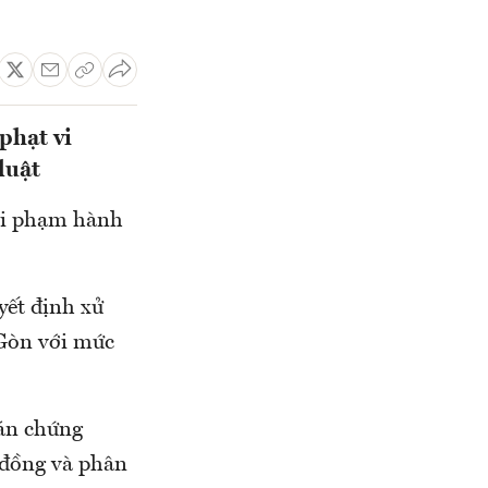
phạt vi
luật
vi phạm hành
ết định xử
Gòn với mức
án chứng
ỷ đồng và phân