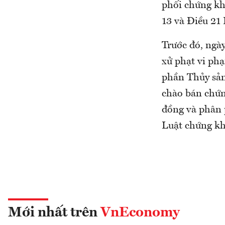
phối chứng kh
13 và Điều 21
Trước đó, ngà
xử phạt vi ph
phần Thủy sản
chào bán chứng
đồng và phân 
Luật chứng k
Mới nhất trên
VnEconomy