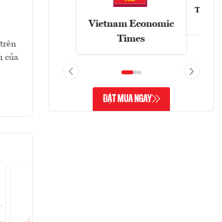
Tạp chí
Vietnam Economic
Times
 trên
n của
ĐẶT MUA NGAY