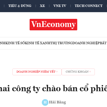
TIÊU & DÙNG
XE
VNE TV
TECH CONNECT
ÍNH
KINH TẾ SỐ
KINH TẾ XANH
THỊ TRƯỜNG
DOANH NGHIỆP
BẤT
DOANH NGHIỆP NIÊM YẾT
CHỨNG KHOÁN
ai công ty chào bán cổ phiế
Hải Bằng
H