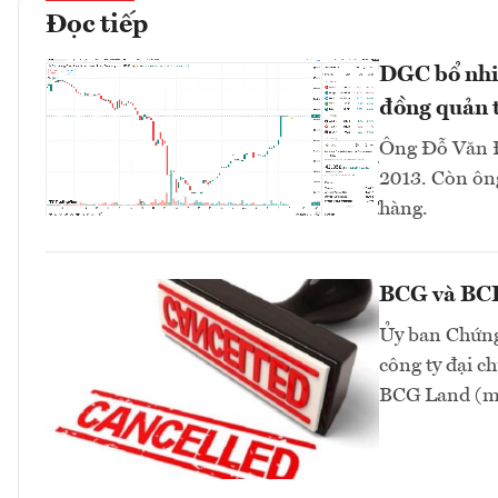
Đọc tiếp
DGC bổ nhi
đồng quản t
Ông Đỗ Văn Đ
2013. Còn ông
hàng.
BCG và BCR 
Ủy ban Chứng
công ty đại 
BCG Land (mã