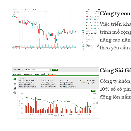
Công ty co
Việc triển kh
trình mở rộng
nâng cao năng
theo yêu cầu 
Cảng Sài Gò
Công ty không
10% số cổ phi
đông lớn nắm