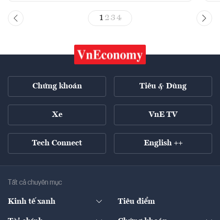
1
2
3
4
Chứng khoán
Tiêu & Dùng
Xe
VnE TV
Tech Connect
English ++
Tất cả chuyên mục
Kinh tế xanh
Tiêu điểm
Chuyển động xanh