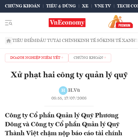
CHỨNG KHOÁN
TIÊU & DÙNG
XE
VNE TV
TECH CO
TIÊU ĐIỂM
ĐẦU TƯ
TÀI CHÍNH
KINH TẾ SỐ
KINH TẾ XANH
DOANH NGHIỆP NIÊM YẾT
CHỨNG KHOÁN
Xử phạt hai công ty quản lý quỹ
H.Vũ
H
08:55, 17/07/2008
Công ty Cổ phần Quản lý Quỹ Phương
Đông và Công ty Cổ phần Quản lý Quỹ
Thành Việt chậm nộp báo cáo tài chính