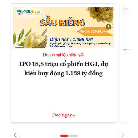
Doanh nghiệp niêm yết
IPO 18,8 triệu cổ phiếu HGI, dự
kiến huy động 1.139 tỷ đồng
Đô
Đọc ngay