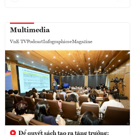
Multimedia
VnE TV
Podcast
Infographics
eMagazine
Để quyết sách tạo ra tăng trưởng: