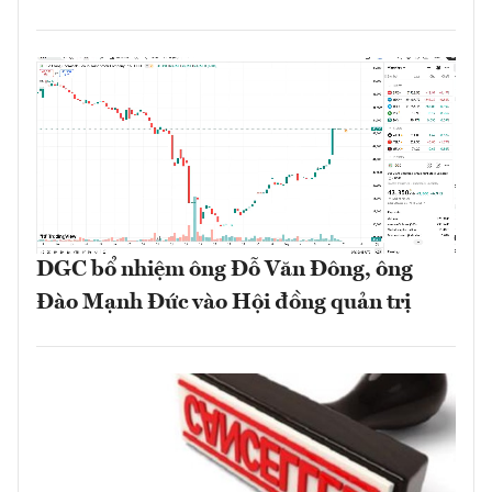
DGC bổ nhiệm ông Đỗ Văn Đông, ông
Đào Mạnh Đức vào Hội đồng quản trị