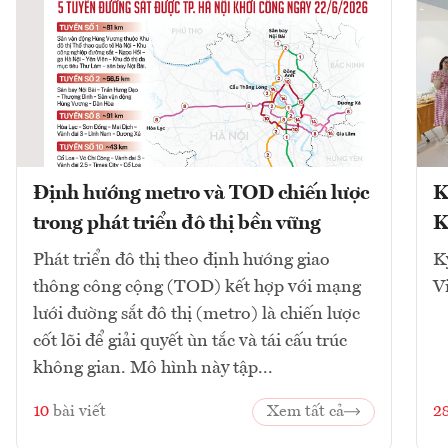
Định hướng metro và TOD chiến lược
K
trong phát triển đô thị bền vững
K
Phát triển đô thị theo định hướng giao
K
thông công cộng (TOD) kết hợp với mạng
V
lưới đường sắt đô thị (metro) là chiến lược
cốt lõi để giải quyết ùn tắc và tái cấu trúc
không gian. Mô hình này tập...
10
bài viết
Xem tất cả
2