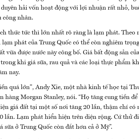
duyên hải vốn hoạt động với lợi nhuận rất nhỏ, bu
u công nhân.
ch thức tức thì lớn nhất rõ ràng là lạm phát. Theo
n lạm phát của Trung Quốc có thể còn nghiêm trọ
hất vừa được nước này công bố. Giá bất động sản củ
 trong khi giá sữa, rau quả và các loại thực phẩm k
ăm nay.
iền quá lớn", Andy Xie, một nhà kinh tế học tại T
n hàng Morgan Stanley, nói. “Họ tăng cung tiền để 
iện giá đất tại một số nơi tăng 20 lần, thậm chí c
0 lần. Lạm phát hiển hiện trên diện rộng. Cứ thử đ
iá sữa ở Trung Quốc còn đắt hơn cả ở Mỹ”.