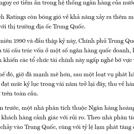
nguy cơ tiềm ẩn trong hệ thống ngân hàng của nước
ch Ratings còn bóng gió về khả năng xảy ra thêm m
với thị trường địa ốc Trung Quốc.
 niên 1990 và đầu thập kỷ này, Chính phủ Trung Qu
à tái cấu trúc vốn ở một số ngân hàng quốc doanh, 
 khiến các tổ chức tài chính này ngấp nghé bờ vực 
ế đó, giờ đã mạnh mẽ hơn, sau một loạt vụ phát h
đạt mức kỷ lục trong vài năm trở lại đây, thu về hàn
 trên toàn cầu.
ần trước, một nhà phân tích thuộc Ngân hàng hoàng
 khách hàng cảnh giác với rủi ro. Theo nhà phân tí
 chảy vào Trung Quốc, cùng với tỷ lệ lạm phát tăng c