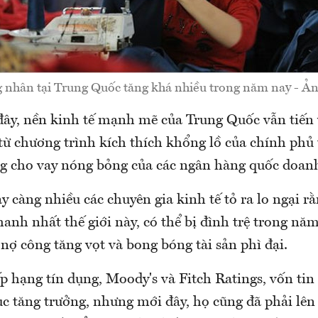
 nhân tại Trung Quốc tăng khá nhiều trong năm nay - Ản
ây, nền kinh tế mạnh mẽ của Trung Quốc vẫn tiến v
 từ chương trình kích thích khổng lồ của chính phủ
g cho vay nóng bỏng của các ngân hàng quốc doan
y càng nhiều các chuyên gia kinh tế tỏ ra lo ngại r
anh nhất thế giới này, có thể bị đình trệ trong năm
nợ công tăng vọt và bong bóng tài sản phì đại.
p hạng tín dụng, Moody's và Fitch Ratings, vốn ti
ục tăng trưởng, nhưng mới đây, họ cũng đã phải lên