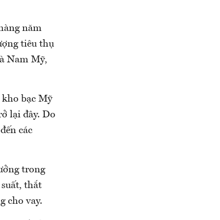
 hàng năm
ượng tiêu thụ
 và Nam Mỹ,
u kho bạc Mỹ
ở lại đây. Do
 đến các
rưởng trong
suất, thắt
g cho vay.