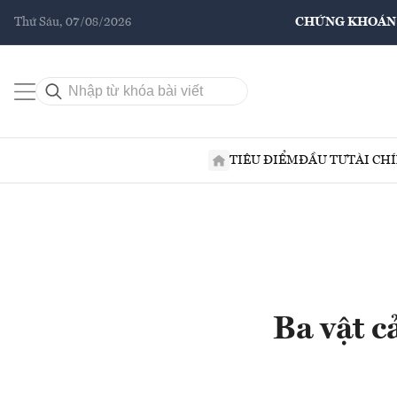
Thứ Sáu, 07/08/2026
CHỨNG KHOÁN
TIÊU ĐIỂM
ĐẦU TƯ
TÀI CH
Ba vật c