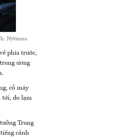
h: Nytimes.
ề phía trước,
 trung ương
h.
ằng, cỗ máy
 tới, do lạm
n tưởng Trung
 tiếng cảnh