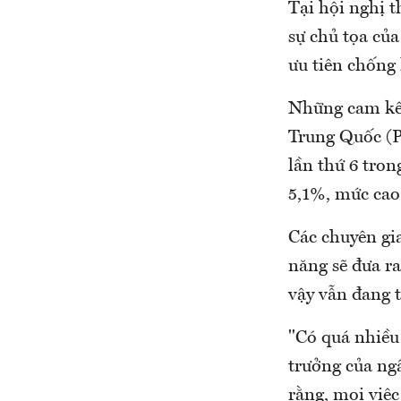
Tại hội nghị 
sự chủ tọa củ
ưu tiên chống 
Những cam kết
Trung Quốc (P
lần thứ 6 tro
5,1%, mức cao
Các chuyên gia
năng sẽ đưa r
vậy vẫn đang t
"Có quá nhiều
trưởng của ng
rằng, mọi việc