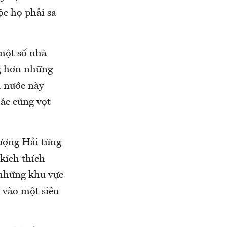
ộc họ phải sa
 một số nhà
ng hơn những
a nước này
hác cũng vọt
hượng Hải từng
kích thích
ó những khu vực
i vào một siêu