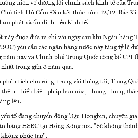
thường niên về đường lối chính sách kinh tế của Tr
a Chủ tịch Hồ Cẩm Đào kết thúc hôm 12/12, Bắc Ki
lạm phát và ổn định nền kinh tế.
 này được đưa ra chỉ vài ngày sau khi Ngân hàng 
BOC) yêu cầu các ngân hàng nước này tăng tỷ lệ dự
ng năm nay và Chính phủ Trung Quốc công bố CPI t
 nhất trong gần 3 năm qua.
 phân tích cho rằng, trong vài tháng tới, Trung Qu
a thêm nhiều biện pháp hơn nữa, nhưng những thá
ăng lên.
 yếu tố đang chuyển động",Qu Hongbin, chuyên gia
ân hàng HSBC tại Hồng Kông nói. "Sẽ không thành
 không phức tạp".