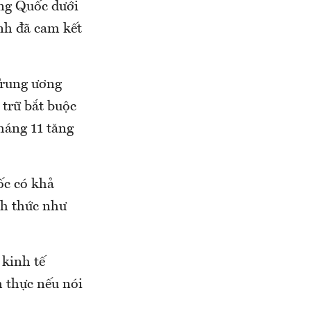
ung Quốc dưới
nh đã cam kết
Trung ương
 trữ bắt buộc
háng 11 tăng
ốc có khả
ch thức như
 kinh tế
 thực nếu nói