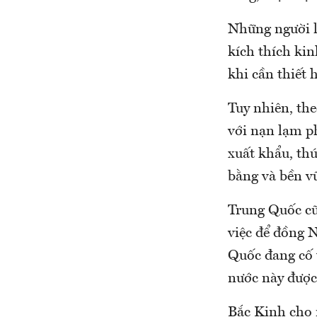
Những người l
kích thích kin
khi cần thiết 
Tuy nhiên, the
với nạn lạm p
xuất khẩu, thú
bằng và bền v
Trung Quốc cũ
việc để đồng N
Quốc đang cố t
nước này được 
Bắc Kinh cho r