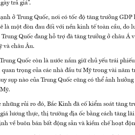
gày trả giá”.
ạnh ở Trung Quốc, nơi có tốc độ tăng trưởng GDP
 là một đòn đau đối với nền kinh tế toàn cầu, do l
a Trung Quốc đang hỗ trợ đà tăng trưởng ở châu Á
ỹ và châu Âu.
Trung Quốc còn là nước nắm giữ chủ yếu trái phiế
 quan trọng của các nhà đầu tư Mỹ trong vài năm tr
ự suy sụp nào của Trung Quốc cũng có thể ảnh hưởng
 Mỹ.
 những rủi ro đó, Bắc Kinh đã cố kiểm soát tăng t
giá lương thực, thị trường địa ốc bằng cách tăng lãi 
định về buôn bán bất động sản và kiềm chế hoạt độn