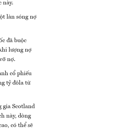
 này.
ột làn sóng nợ
ốc đã buộc
khi lượng nợ
vỡ nợ.
ành cổ phiếu
g tỷ đôla từ
 gia Scotland
ch này, dòng
ao, có thể sẽ