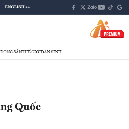
ENGLISH ++
 ĐỘNG SẢN
THẾ GIỚI
DÂN SINH
rung Quốc