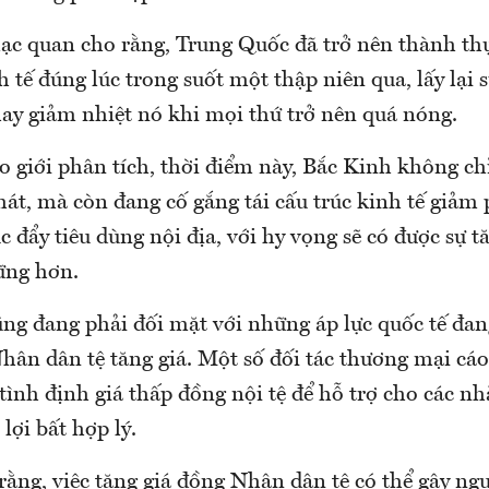
ạc quan cho rằng, Trung Quốc đã trở nên thành thụ
h tế đúng lúc trong suốt một thập niên qua, lấy lại 
hay giảm nhiệt nó khi mọi thứ trở nên quá nóng.
o giới phân tích, thời điểm này, Bắc Kinh không ch
hát, mà còn đang cố gắng tái cấu trúc kinh tế giảm
c đẩy tiêu dùng nội địa, với hy vọng sẽ có được sự 
ững hơn.
ng đang phải đối mặt với những áp lực quốc tế đang
hân dân tệ tăng giá. Một số đối tác thương mại cá
ình định giá thấp đồng nội tệ để hỗ trợ cho các n
lợi bất hợp lý.
ằng, việc tăng giá đồng Nhân dân tệ có thể gây ngu