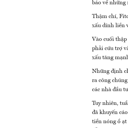
báo về những 
Thậm chí, Fit
xấu dính liền 
Vào cuối thập
phải cứu trợ v
xấu tăng mạnh
Những định ch
ra công chúng 
các nhà đầu tư
Tuy nhiên, tu
đã khuyến cáo
tiền nóng ồ ạt