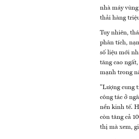
nhà máy vùng 
thải hàng triệ
Tuy nhiên, thá
phân tích, nạ
số liệu mới n
tăng cao ngất,
mạnh trong n
"Lượng cung t
công tác ở ngâ
nền kinh tế. H
còn tăng cả 10
thị mà xem, g