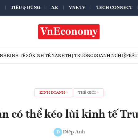
TIÊU & DÙNG
XE
VNE TV
TECH CONNECT
ÍNH
KINH TẾ SỐ
KINH TẾ XANH
THỊ TRƯỜNG
DOANH NGHIỆP
BẤT
KINH DOANH
THẾ GIỚI
ản có thể kéo lùi kinh tế T
Diệp Anh
D