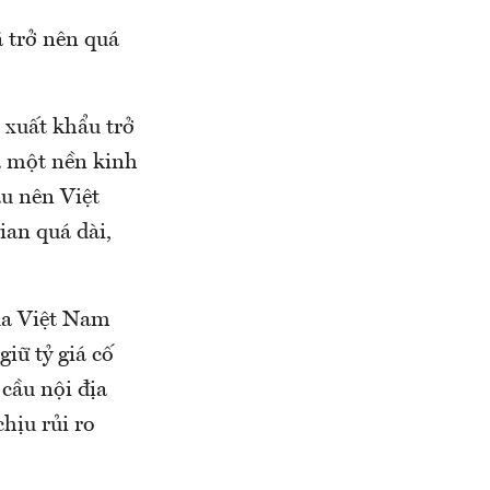
 trở nên quá
 xuất khẩu trở
à một nền kinh
u nên Việt
ian quá dài,
ủa Việt Nam
giữ tỷ giá cố
cầu nội địa
hịu rủi ro