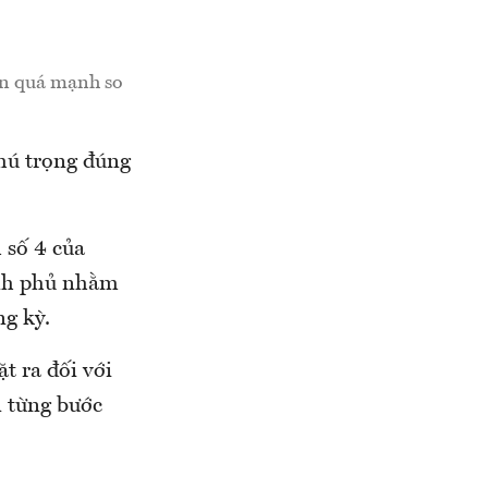
ên quá mạnh so
hú trọng đúng
 số 4 của
ính phủ nhằm
ng kỳ.
 ra đối với
n từng bước