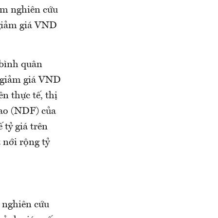
óm nghiên cứu
 giảm giá VND
 bình quân
à giảm giá VND
 thực tế, thị
iao (NDF) của
 tỷ giá trên
 nới rộng tỷ
 nghiên cứu