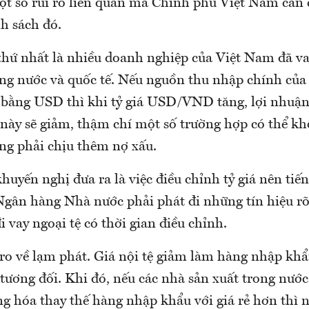
ột số rủi ro liên quan mà Chính phủ Việt Nam cần 
h sách đó.
o thứ nhất là nhiều doanh nghiệp của Việt Nam đã v
ng nước và quốc tế. Nếu nguồn thu nhập chính củ
ợ bằng USD thì khi tỷ giá USD/VND tăng, lợi nhuận
này sẽ giảm, thậm chí một số trường hợp có thể kh
ng phải chịu thêm nợ xấu.
 khuyến nghị đưa ra là việc điều chỉnh tỷ giá nên ti
Ngân hàng Nhà nước phải phát đi những tín hiệu rõ
 vay ngoại tệ có thời gian điều chỉnh.
 ro về lạm phát. Giá nội tệ giảm làm hàng nhập khẩ
tương đối. Khi đó, nếu các nhà sản xuất trong nước
g hóa thay thế hàng nhập khẩu với giá rẻ hơn thì n