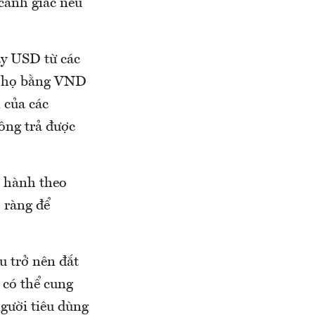
cảnh giác nếu
ay USD từ các
a họ bằng VND
 của các
ông trả được
ến hành theo
 ràng để
u trở nên đắt
 có thể cung
gười tiêu dùng