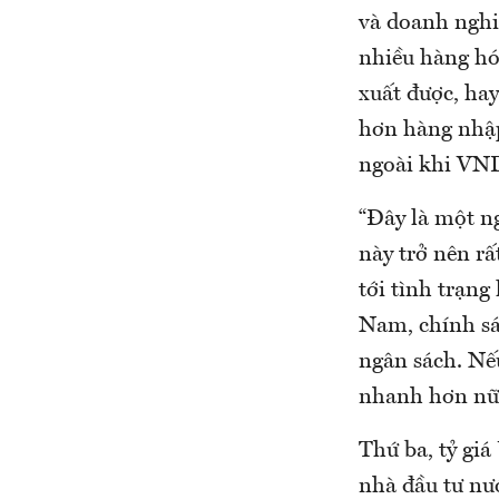
và doanh nghi
nhiều hàng hó
xuất được, ha
hơn hàng nhập
ngoài khi VND
“Đây là một n
này trở nên rấ
tới tình trạng
Nam, chính sác
ngân sách. Nếu
nhanh hơn nữ
Thứ ba, tỷ gi
nhà đầu tư nư