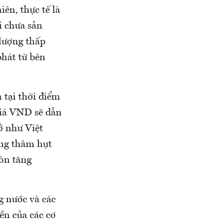
ên, thực tế là
i chưa sản
 lượng thấp
phát từ bên
 tại thời điểm
 giá VND sẽ dẫn
ở như Việt
ăng thâm hụt
còn tăng
g nước và các
ền của các cơ