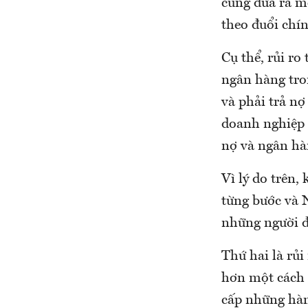
cũng đưa ra m
theo đuổi chín
Cụ thể, rủi r
ngân hàng tro
và phải trả n
doanh nghiệp 
nợ và ngân hà
Vì lý do trên,
từng bước và 
những người đi
Thứ hai là rủi
hơn một cách 
cấp những hàn