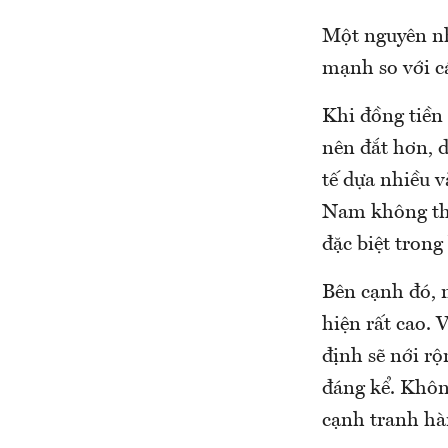
Một nguyên nh
mạnh so với cá
Khi đồng tiền 
nên đắt hơn, 
tế dựa nhiều 
Nam không thể
đặc biệt tron
Bên cạnh đó, 
hiện rất cao. 
định sẽ nới r
đáng kể. Khôn
cạnh tranh hà