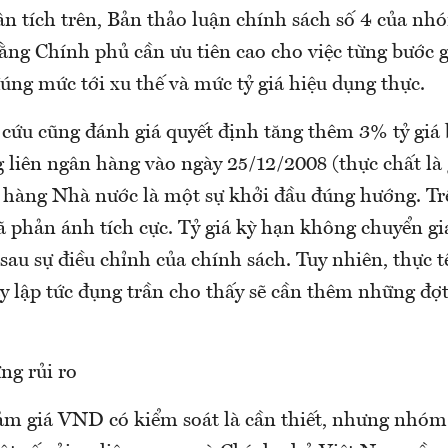
n tích trên, Bản thảo luận chính sách số 4 của nh
ằng Chính phủ cần ưu tiên cao cho việc từng bước
úng mức tới xu thế và mức tỷ giá hiệu dụng thực.
ứu cũng đánh giá quyết định tăng thêm 3% tỷ giá
ng liên ngân hàng vào ngày 25/12/2008 (thực chất l
hàng Nhà nước là một sự khởi đầu đúng hướng. Trên
ã phản ánh tích cực. Tỷ giá kỳ hạn không chuyển g
u sự điều chỉnh của chính sách. Tuy nhiên, thực tế
y lập tức đụng trần cho thấy sẽ cần thêm những đợt
ng rủi ro
ảm giá VND có kiểm soát là cần thiết, nhưng nhóm