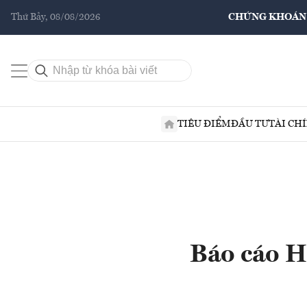
Thứ Bảy, 08/08/2026
CHỨNG KHOÁN
TIÊU ĐIỂM
ĐẦU TƯ
TÀI CH
Báo cáo H