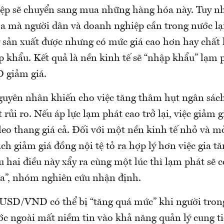
ệp sẽ chuyển sang mua những hàng hóa này. Tuy nhi
a mà người dân và doanh nghiệp cần trong nước lạ
y sản xuất được nhưng có mức giá cao hơn hay chất
 khẩu. Kết quả là nền kinh tế sẽ “nhập khẩu” lạm 
 giảm giá.
guyên nhân khiến cho việc tăng thâm hụt ngân sách
t rủi ro. Nếu áp lực lạm phát cao trở lại, việc giảm
 leo thang giá cả. Đối với một nền kinh tế nhỏ và m
h giảm giá đồng nội tệ tỏ ra hợp lý hơn việc gia t
 hai điều này xẩy ra cùng một lúc thì lạm phát sẽ 
a”, nhóm nghiên cứu nhận định.
á USD/VND có thể bị “tăng quá mức” khi người tron
ớc ngoài mất niềm tin vào khả năng quản lý cung ti