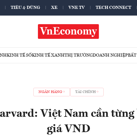
TIÊU & DÙNG
XE
VNE TV
TECH CONNECT
ÍNH
KINH TẾ SỐ
KINH TẾ XANH
THỊ TRƯỜNG
DOANH NGHIỆP
BẤT
NGÂN HÀNG
TÀI CHÍNH
arvard: Việt Nam cần từng
giá VND