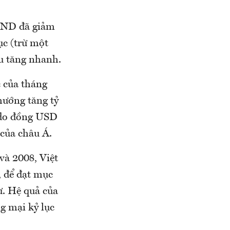
 VND đã giảm
ục (trừ một
ầu tăng nhanh.
 của tháng
hướng tăng tỷ
 do đồng USD
của châu Á.
và 2008, Việt
, để đạt mục
ư. Hệ quả của
g mại kỷ lục