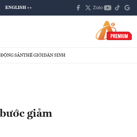
ENGLISH ++
 ĐỘNG SẢN
THẾ GIỚI
DÂN SINH
 bước giảm