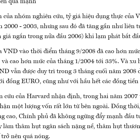
nên quá mạnh”
n của nhóm nghiên cứu, tỷ giá hiệu dụng thực của
n 2000 - 2003, nhưng sau đó đã tăng gần như liên t
m giá ngắn trong nửa đầu 2006) khi lạm phát bắt đ
ủa VND vào thời điểm tháng 9/2008 đã cao hơn mức
 và cao hơn mức của tháng 1/2004 tới 33%. Và xu 
VND vẫn được duy trì trong 3 tháng cuối năm 2008
ới đồng EURO, cũng như với hầu hết các đồng tiền 
n cứu của Harvard nhận định, trong hai năm 2007 
hận một lượng vốn rất lớn từ bên ngoài. Đồng thời
ởng cao, Chính phủ đã không ngừng đẩy mạnh đầu t
ày làm thâm hụt ngân sách nặng nề, thâm hụt thươn
 trở nên quá nóng.