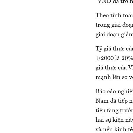
“VND đã trở 
Theo tính toá
trong giai đoạ
giai đoạn giả
Tỷ giá thực c
1/2000 là 20%
giá thực của 
mạnh lên so v
Báo cáo nghiê
Nam đã tiếp n
tiêu tăng trư
hai sự kiện n
và nền kinh tế