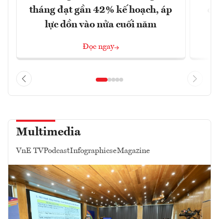
tháng đạt gần 42% kế hoạch, áp
ca
lực dồn vào nửa cuối năm
Đọc ngay
Multimedia
VnE TV
Podcast
Infographics
eMagazine