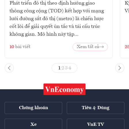
Phát triển đô thị theo định hướng giao
K
thông công cộng (TOD) kết hợp với mạng
V
lưới đường sắt đô thị (metro) là chiến lược
cốt lõi để giải quyết ùn tắc và tái cấu trúc
không gian. Mô hình này tập...
10
bài viết
Xem tất cả
2
1
2
3
4
Chứng khoán
Tiêu & Dùng
Xe
VnE TV