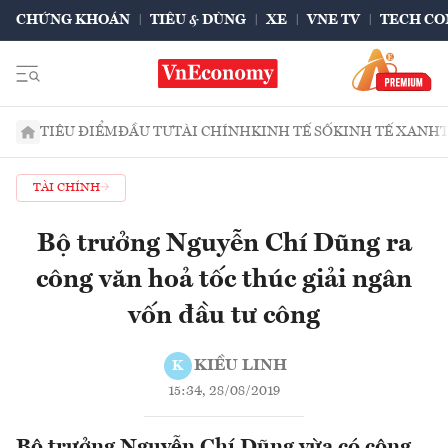
CHỨNG KHOÁN
TIÊU & DÙNG
XE
VNE TV
TECH CO
TIÊU ĐIỂM
ĐẦU TƯ
TÀI CHÍNH
KINH TẾ SỐ
KINH TẾ XANH
TÀI CHÍNH
Bộ trưởng Nguyễn Chí Dũng ra
công văn hoả tốc thúc giải ngân
vốn đầu tư công
KIỀU LINH
K
15:34, 28/08/2019
Bộ trưởng Nguyễn Chí Dũng vừa có công