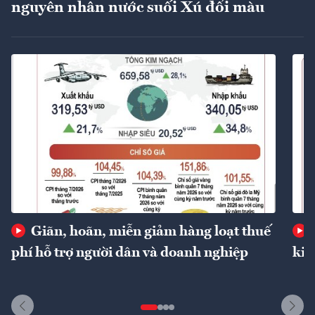
nguyên nhân nước suối Xú đổi màu
Giãn, hoãn, miễn giảm hàng loạt thuế
phí hỗ trợ người dân và doanh nghiệp
kin