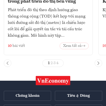
trong phát triển đô thị bền vững
K
Phát triển đô thị theo định hướng giao
K
thông công cộng (TOD) kết hợp với mạng
V
lưới đường sắt đô thị (metro) là chiến lược
cốt lõi để giải quyết ùn tắc và tái cấu trúc
không gian. Mô hình này tập...
10
bài viết
Xem tất cả
2
1
2
3
4
Chứng khoán
Tiêu & Dùng