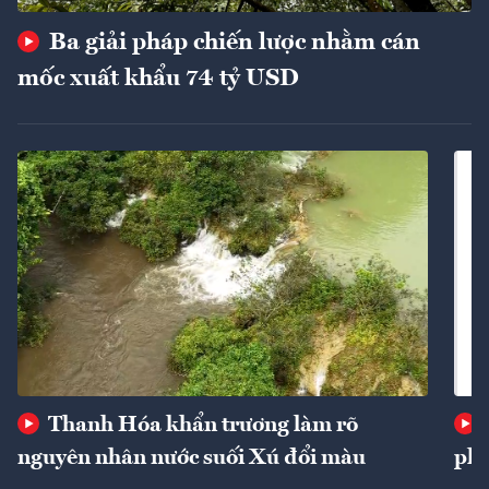
Ba giải pháp chiến lược nhằm cán
mốc xuất khẩu 74 tỷ USD
Thanh Hóa khẩn trương làm rõ
nguyên nhân nước suối Xú đổi màu
phí