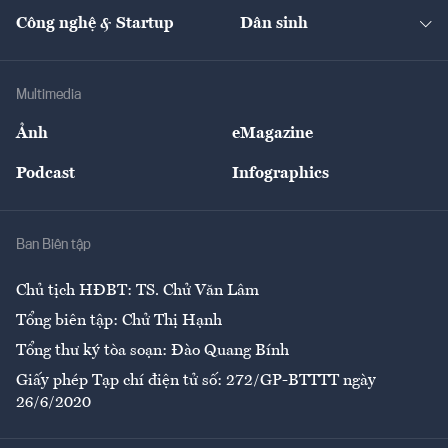
Kinh doanh
Kết nối
Tạp chí kinh tế Việt Nam
eMagazine
Nhà đầu tư
Du lịch
Công nghệ & Startup
Dân sinh
Tư vấn
Nông sản
Doanh nhân
Tư vấn Tiêu & Dùng
Infographics
Hạ tầng
Sức khỏe
Khung pháp lý
Doanh nghiệp
Địa phương
Thị trường
Bảo hiểm
Multimedia
Sự kiện
Nhân lực
Ảnh
eMagazine
Đẹp +
An sinh
Podcast
Infographics
Giải trí
Y tế
Nhà
Ban Biên tập
Ẩm thực
Chủ tịch HĐBT: TS. Chử Văn Lâm
Tổng biên tập: Chử Thị Hạnh
Tổng thư ký tòa soạn: Đào Quang Bính
Giấy phép Tạp chí điện tử số: 272/GP-BTTTT ngày
26/6/2020