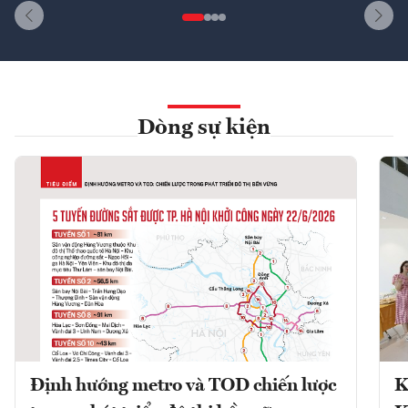
Dòng sự kiện
Định hướng metro và TOD chiến lược
K