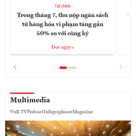
Tài chính
Trong tháng 7, thu nộp ngân sách
Sửa
từ hàng hóa vi phạm tăng gần
ca
50% so với cùng kỳ
Đọc ngay
Multimedia
VnE TV
Podcast
Infographics
eMagazine