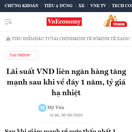
CHỨNG KHOÁN
TIÊU & DÙNG
XE
VNE TV
TECH CO
TIÊU ĐIỂM
ĐẦU TƯ
TÀI CHÍNH
KINH TẾ SỐ
KINH TẾ XANH
TÀI CHÍNH
Lãi suất VND liên ngân hàng tăng
mạnh sau khi về đáy 1 năm, tỷ giá
hạ nhiệt
Mỹ Văn
M
11:45, 30/06/2025
Sau khi giảm mạnh về mức thấp nhất 1