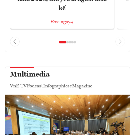
kế
Đọc ngay
Multimedia
VnE TV
Podcast
Infographics
eMagazine