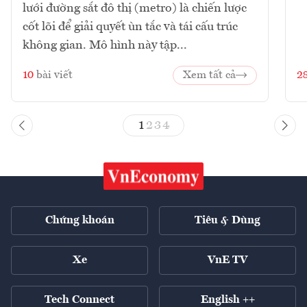
lưới đường sắt đô thị (metro) là chiến lược
cốt lõi để giải quyết ùn tắc và tái cấu trúc
không gian. Mô hình này tập...
10
bài viết
Xem tất cả
2
1
2
3
4
Chứng khoán
Tiêu & Dùng
Xe
VnE TV
Tech Connect
English ++