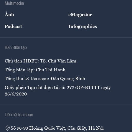
Bảo hiểm
Multimedia
Sự kiện
Nhân lực
Ảnh
eMagazine
Đẹp +
An sinh
Podcast
Infographics
Giải trí
Y tế
Nhà
Ban Biên tập
Ẩm thực
Chủ tịch HĐBT: TS. Chử Văn Lâm
Tổng biên tập: Chử Thị Hạnh
Tổng thư ký tòa soạn: Đào Quang Bính
Giấy phép Tạp chí điện tử số: 272/GP-BTTTT ngày
26/6/2020
Liên hệ tòa soạn
Số 96-98 Hoàng Quốc Việt, Cầu Giấy, Hà Nội