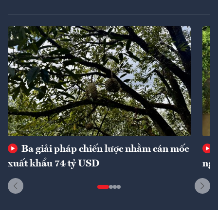
Ba giải pháp chiến lược nhằm cán mốc
xuất khẩu 74 tỷ USD
ngu