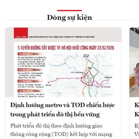
Dòng sự kiện
Định hướng metro và TOD chiến lược
K
trong phát triển đô thị bền vững
K
Phát triển đô thị theo định hướng giao
K
thông công cộng (TOD) kết hợp với mạng
V