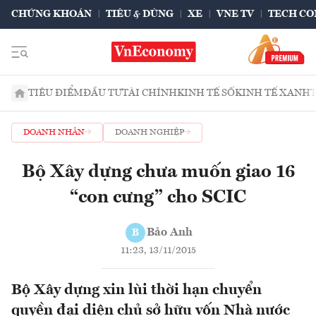
CHỨNG KHOÁN
TIÊU & DÙNG
XE
VNE TV
TECH CO
TIÊU ĐIỂM
ĐẦU TƯ
TÀI CHÍNH
KINH TẾ SỐ
KINH TẾ XANH
DOANH NHÂN
DOANH NGHIỆP
Bộ Xây dựng chưa muốn giao 16
“con cưng” cho SCIC
Bảo Anh
B
11:23, 13/11/2015
Bộ Xây dựng xin lùi thời hạn chuyển
quyền đại diện chủ sở hữu vốn Nhà nước