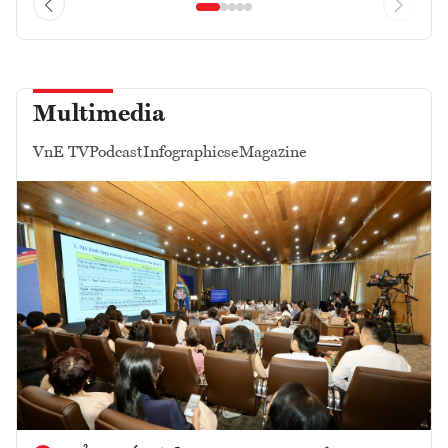
Multimedia
VnE TV
Podcast
Infographics
eMagazine