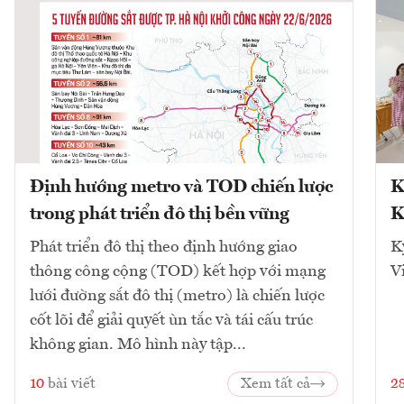
Định hướng metro và TOD chiến lược
K
trong phát triển đô thị bền vững
K
Phát triển đô thị theo định hướng giao
K
thông công cộng (TOD) kết hợp với mạng
V
lưới đường sắt đô thị (metro) là chiến lược
cốt lõi để giải quyết ùn tắc và tái cấu trúc
không gian. Mô hình này tập...
10
bài viết
Xem tất cả
2