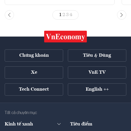
1
2
3
4
Chứng khoán
Tiêu & Dùng
Xe
VnE TV
Tech Connect
English ++
Tất cả chuyên mục
Kinh tế xanh
Tiêu điểm