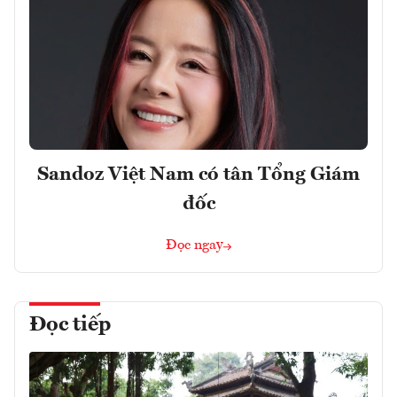
Sandoz Việt Nam có tân Tổng Giám
đốc
Đọc ngay
Đọc tiếp