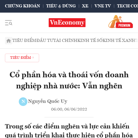
CHỨNG KHOÁN
TIÊU & DÙNG
XE
VNE TV
TECH CO
TIÊU ĐIỂM
ĐẦU TƯ
TÀI CHÍNH
KINH TẾ SỐ
KINH TẾ XANH
TIÊU ĐIỂM
Cổ phần hóa và thoái vốn doanh
nghiệp nhà nước: Vẫn nghẽn
Nguyễn Quốc Uy
N
06:00, 06/06/2022
Trong số các điểm nghẽn và lực cản khiến
quá trình triển khai thực hiện cổ phần hóa