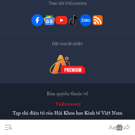
Theo dõi VnEconomy
Đặt mua ấn phẩm
Bản quyền thuộc về
VnEconomy
Tạp chí điện tử của Hội Khoa học Kinh tế Việt Nam
Mọi tin bài đăng lại từ website này phải có sự chấp thuận
bằng văn bản của
Tạp chí Kinh tế Việt Nam - VnEconomy