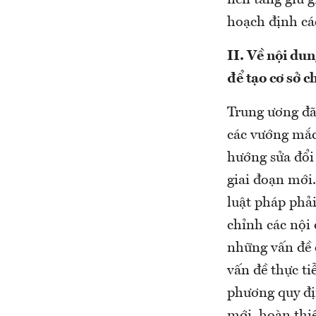
nền tảng giữ g
hoạch định các
II. Về nội du
để tạo cơ sở c
Trung ương đã 
các vướng mắc,
hướng sửa đổi
giai đoạn mới
luật pháp phải
chỉnh các nội 
những vấn đề 
vấn đề thực ti
phương quy địn