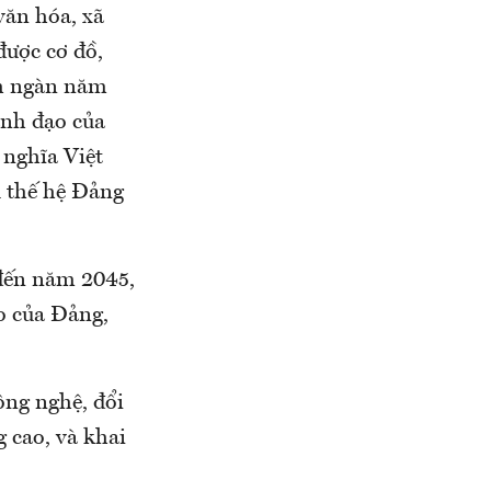
văn hóa, xã
được cơ đồ,
inh ngàn năm
ãnh đạo của
nghĩa Việt
u thế hệ Đảng
 đến năm 2045,
o của Đảng,
ông nghệ, đổi
g cao, và khai