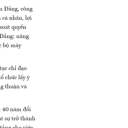
ốn Đảng, công
 cá nhân, lợi
 soát quyền
a Đảng; nâng
ức bộ máy
tục chỉ đạo
ổ chức lấy ý
ng thuận và
t 40 năm đổi
ật sự trở thành