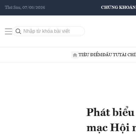
Thứ Sáu, 07/08/2026
CHỨNG KHOÁN
TIÊU ĐIỂM
ĐẦU TƯ
TÀI CH
Phát biểu
mạc Hội n