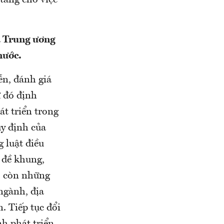
tảng cho việc
ủa Trung ương
 nước.
ễn, đánh giá
ừ đó định
t triển trong
uy định của
g luật điều
 đề khung,
, còn những
ngành, địa
. Tiếp tục đổi