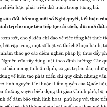
ìn sự đoàn kết, thống nhất trong toàn Đảng và nền 
 chiến lược phát triển đất nước trong tương lai.
ng sửa đổi, bổ sung một số Nghị quyết, kết luận c
hính trị cho mục tiêu tiếp tục cải cách, đổi mới đất
xem xét, cho ý kiến chỉ đạo về việc tổng kết thực ti
 bất cập trong một số luật và thể chế hiện hành, t
 nhằm tháo gỡ các điểm nghẽn pháp lý, thúc đẩy phá
. Nghiên cứu xây dựng luật theo định hướng: Các q
 cơ bản mang tính ổn định, có giá trị lâu dài; nhữn
dung về kiến tạo phát triển chỉ quy định những vấn
có tính nguyên tắc thuộc thẩm quyền của Quốc hội
ễn thường xuyên biến động thì giao Chính phủ, bộ, 
h để đảm bảo tính linh hoạt, phù hợp với thực tiễn