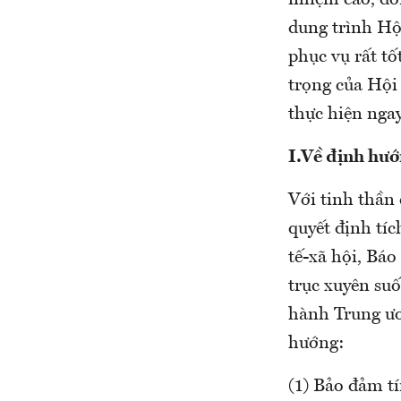
nhiệm cao, đón
dung trình Hộ
phục vụ rất tố
trọng của Hội 
thực hiện ngay
I.Về định hướ
Với tinh thần 
quyết định tíc
tế-xã hội, Bá
trục xuyên su
hành Trung ươ
hướng:
(1) Bảo đảm tí