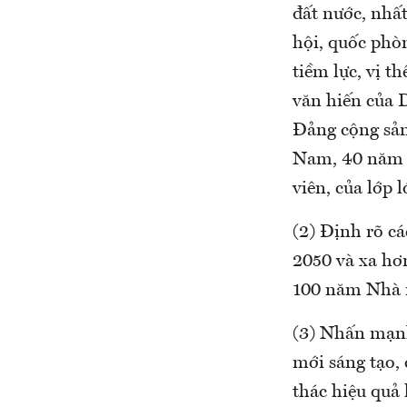
đất nước, nhất
hội, quốc phòn
tiềm lực, vị t
văn hiến của D
Đảng cộng sản
Nam, 40 năm đ
viên, của lớp
(2) Định rõ c
2050 và xa hơ
100 năm Nhà n
(3) Nhấn mạnh
mới sáng tạo, 
thác hiệu quả 