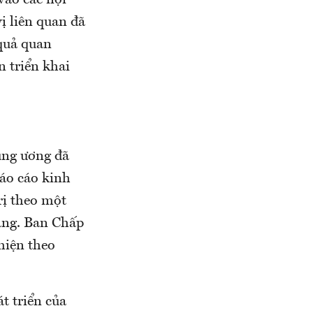
vào các nội
ị liên quan đã
 quả quan
n triển khai
rung ương đã
Báo cáo kinh
rị theo một
Đảng. Ban Chấp
hiện theo
t triển của