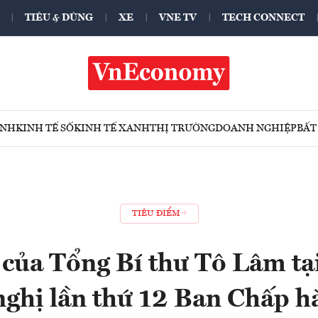
TIÊU & DÙNG
XE
VNE TV
TECH CONNECT
ÍNH
KINH TẾ SỐ
KINH TẾ XANH
THỊ TRƯỜNG
DOANH NGHIỆP
BẤT
TIÊU ĐIỂM
 của Tổng Bí thư Tô Lâm tạ
ghị lần thứ 12 Ban Chấp 