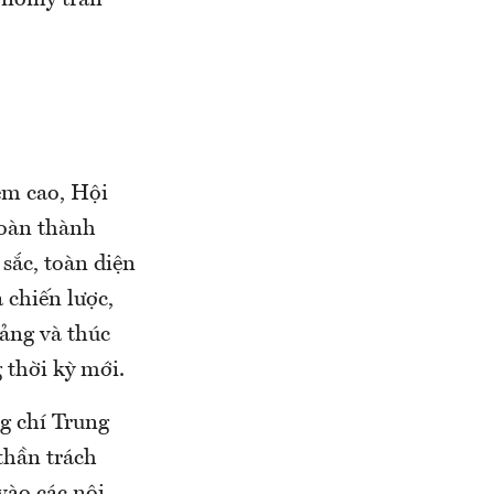
onomy trân
ệm cao, Hội
hoàn thành
 sắc, toàn diện
 chiến lược,
Đảng và thúc
 thời kỳ mới.
ng chí Trung
thần trách