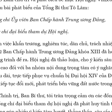
ô Lâm chủ trì và phát biểu bế mạc Hội nghị. VnEc
ệu bài phát biểu của Tổng Bí thư Tô Lâm:
g chí Ủy viên Ban Chấp hành Trung ương Đảng,
 chí đại biểu tham dự Hội nghị.
m việc khẩn trương, nghiêm túc, dân chủ, trách nhi
12 Ban Chấp hành Trung ương Đảng khóa XIII đã 
 trình đề ra. Hội nghị đã thảo luận, cho ý kiến sâu
 cao đối với ba nhóm nội dung trọng tâm có ý nghĩa
 dài, trực tiếp phục vụ chuẩn bị Đại hội XIV của 
tiếp tục đổi mới, phát triển bền vững đất nước trong
ính trị, Ban Bí thư, tôi trân trọng cảm ơn các đồ
ng chí đại biểu tham dự hội nghị đã phát huy tinh 