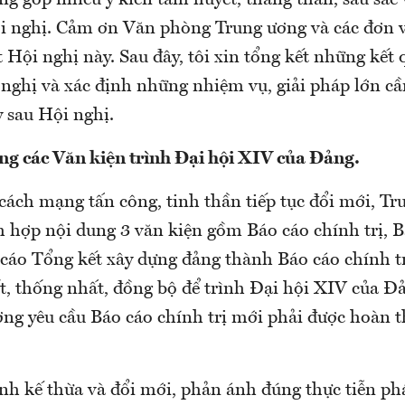
g góp nhiều ý kiến tâm huyết, thẳng thắn, sâu sắc 
i nghị. Cảm ơn Văn phòng Trung ương và các đơn v
t Hội nghị này. Sau đây, tôi xin tổng kết những kết
nghị và xác định những nhiệm vụ, giải pháp lớn cầ
 sau Hội nghị.
ng các Văn kiện trình Đại hội XIV của Đảng.
cách mạng tấn công, tinh thần tiếp tục đổi mới, T
h hợp nội dung 3 văn kiện gồm Báo cáo chính trị, 
o cáo Tổng kết xây dựng đảng thành Báo cáo chính t
ốt, thống nhất, đồng bộ để trình Đại hội XIV của 
ng yêu cầu Báo cáo chính trị mới phải được hoàn t
nh kế thừa và đổi mới, phản ánh đúng thực tiễn phá