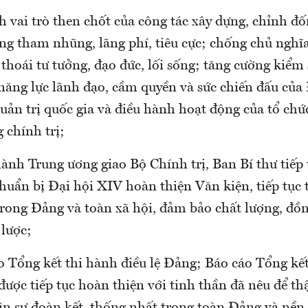
h vai trò then chốt của công tác xây dựng, chỉnh đ
ng tham nhũng, lãng phí, tiêu cực; chống chủ nghĩa
thoái tư tưởng, đạo đức, lối sống; tăng cường kiểm
 năng lực lãnh đạo, cầm quyền và sức chiến đấu củ
uản trị quốc gia và điều hành hoạt động của tổ ch
 chính trị;
ành Trung ương giao Bộ Chính trị, Ban Bí thư tiếp 
huẩn bị Đại hội XIV hoàn thiện Văn kiện, tiếp tục t
 trong Đảng và toàn xã hội, đảm bảo chất lượng, đồ
 lược;
áo Tổng kết thi hành điều lệ Đảng; Báo cáo Tổng kế
ược tiếp tục hoàn thiện với tinh thần đã nêu để th