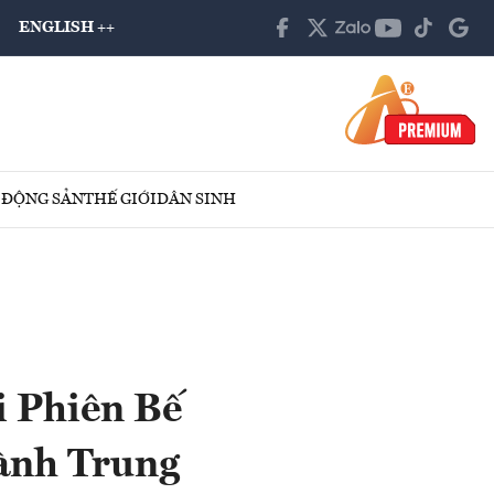
ENGLISH ++
 ĐỘNG SẢN
THẾ GIỚI
DÂN SINH
i Phiên Bế
hành Trung