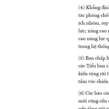
(4) Khẳng địn
tác phòng chố
ích nhóm, suy 
lực; nâng cao
cao năng lực q
trong hệ thống
(5) Ban chấp h
các Tiểu ban c
kiến rộng rãi
tầm vóc chiến
(6) Các báo c
mới cũng cần đ