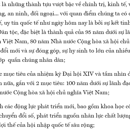
 là những thành tựu vượt bậc về chính trị, kinh tế, 
g, an ninh, đối ngoại... với quan điểm chúng ta có 
hế, uy tín quốc tế như ngày hôm nay là bởi sự kết t
ân tộc, đặc biệt là thành quả của 95 năm dưới sự l
 Việt Nam, 80 năm Nhà nước Cộng hòa xã hội chủ 
ổi mới và sự đóng góp, sự hy sinh to lớn của nhiề
 lớp quần chúng nhân dân;
ác mục tiêu của nhiệm kỳ Đại hội XIV và tầm nhìn
n nữa, gắn với 2 mục tiêu: 100 năm dưới sự lãnh đạ
ước Cộng hòa xã hội chủ nghĩa Việt Nam;
 các động lực phát triển mới, bao gồm khoa học c
chuyển đổi số, phát triển nguồn nhân lực chất lượn
lợi thế của hội nhập quốc tế sâu rộng;