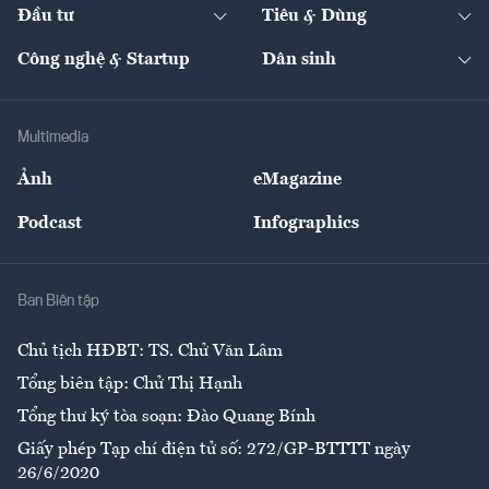
The Guide
Video
Đầu tư
Tiêu & Dùng
Quản trị số
Cafe BĐS
Thị trường
Kinh doanh
Kết nối
Tạp chí kinh tế Việt Nam
eMagazine
Nhà đầu tư
Du lịch
Công nghệ & Startup
Dân sinh
Tư vấn
Nông sản
Doanh nhân
Tư vấn Tiêu & Dùng
Infographics
Hạ tầng
Sức khỏe
Khung pháp lý
Doanh nghiệp
Địa phương
Thị trường
Bảo hiểm
Multimedia
Sự kiện
Nhân lực
Ảnh
eMagazine
Đẹp +
An sinh
Podcast
Infographics
Giải trí
Y tế
Nhà
Ban Biên tập
Ẩm thực
Chủ tịch HĐBT: TS. Chử Văn Lâm
Tổng biên tập: Chử Thị Hạnh
Tổng thư ký tòa soạn: Đào Quang Bính
Giấy phép Tạp chí điện tử số: 272/GP-BTTTT ngày
26/6/2020