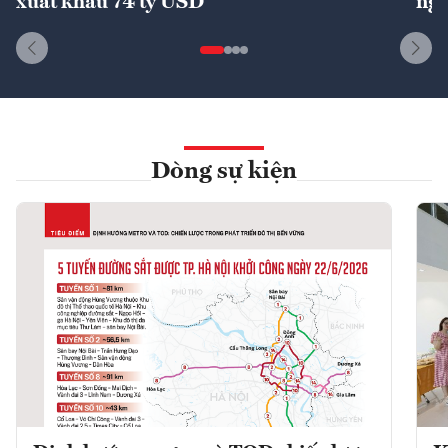
xuất khẩu 74 tỷ USD
ngu
Dòng sự kiện