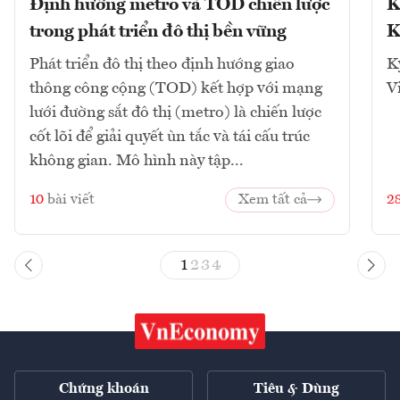
Định hướng metro và TOD chiến lược
K
trong phát triển đô thị bền vững
K
Phát triển đô thị theo định hướng giao
K
thông công cộng (TOD) kết hợp với mạng
V
lưới đường sắt đô thị (metro) là chiến lược
cốt lõi để giải quyết ùn tắc và tái cấu trúc
không gian. Mô hình này tập...
10
bài viết
Xem tất cả
2
1
2
3
4
Chứng khoán
Tiêu & Dùng