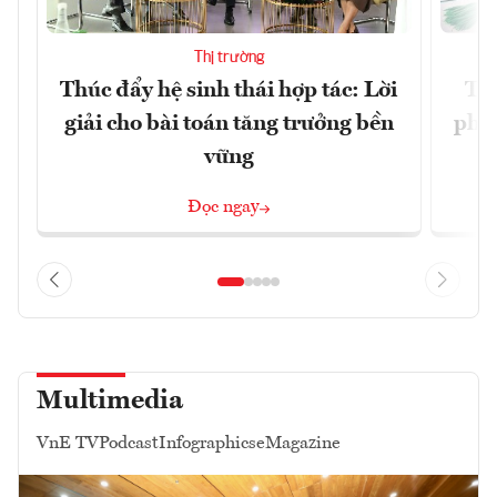
Thị trường
Thúc đẩy hệ sinh thái hợp tác: Lời
TP.
giải cho bài toán tăng trưởng bền
phẩ
vững
Đọc ngay
Multimedia
VnE TV
Podcast
Infographics
eMagazine