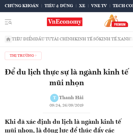
CHỨNG KHOÁN
TIÊU & DÙNG
XE
VNE TV
TECH CO
TIÊU ĐIỂM
ĐẦU TƯ
TÀI CHÍNH
KINH TẾ SỐ
KINH TẾ XANH
THỊ TRƯỜNG
Để du lịch thực sự là ngành kinh tế
mũi nhọn
Thanh Hải
T
09:24, 26/09/2019
Khi đã xác định du lịch là ngành kinh tế
mũi nhọn, là động lực để thúc đẩy các