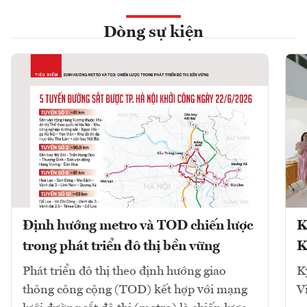
Dòng sự kiện
Định hướng metro và TOD chiến lược
K
trong phát triển đô thị bền vững
K
Phát triển đô thị theo định hướng giao
K
thông công cộng (TOD) kết hợp với mạng
V