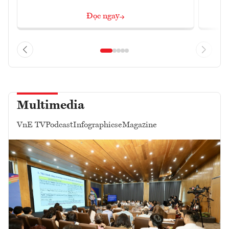
Đọc ngay
Multimedia
VnE TV
Podcast
Infographics
eMagazine