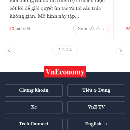
lưới đường sắt đô thị (metro) là chiến lược
cốt lõi để giải quyết ùn tắc và tái cấu trúc
không gian. Mô hình này tập...
10
bài viết
Xem tất cả
2
1
2
3
4
Chứng khoán
Tiêu & Dùng
Xe
VnE TV
Tech Connect
English ++