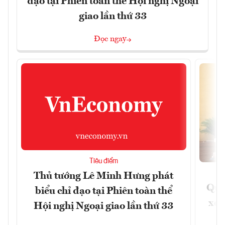
đạo tại Phiên toàn thể Hội nghị Ngoại
giao lần thứ 33
Đọc ngay
Tiêu điểm
Thủ tướng Lê Minh Hưng phát
Quốc
biểu chỉ đạo tại Phiên toàn thể
xem
Hội nghị Ngoại giao lần thứ 33