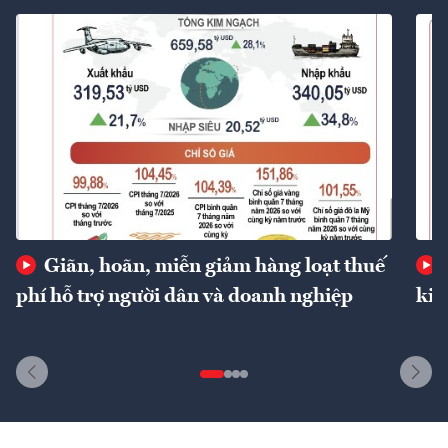
Giãn, hoãn, miễn giảm hàng loạt thuế
phí hỗ trợ người dân và doanh nghiệp
kin