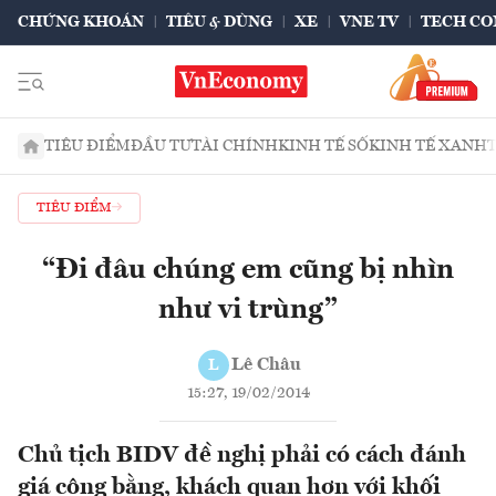
CHỨNG KHOÁN
TIÊU & DÙNG
XE
VNE TV
TECH CO
TIÊU ĐIỂM
ĐẦU TƯ
TÀI CHÍNH
KINH TẾ SỐ
KINH TẾ XANH
TIÊU ĐIỂM
“Đi đâu chúng em cũng bị nhìn
như vi trùng”
Lê Châu
L
15:27, 19/02/2014
Chủ tịch BIDV đề nghị phải có cách đánh
giá công bằng, khách quan hơn với khối