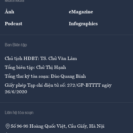
Multimedia
Sự kiện
Nhân lực
Ảnh
eMagazine
Đẹp +
An sinh
Podcast
Infographics
Giải trí
Y tế
Nhà
Ban Biên tập
Ẩm thực
Chủ tịch HĐBT: TS. Chử Văn Lâm
Tổng biên tập: Chử Thị Hạnh
Tổng thư ký tòa soạn: Đào Quang Bính
Giấy phép Tạp chí điện tử số: 272/GP-BTTTT ngày
26/6/2020
Liên hệ tòa soạn
Số 96-98 Hoàng Quốc Việt, Cầu Giấy, Hà Nội