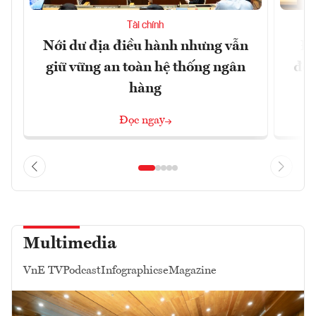
Tài chính
Nới dư địa điều hành nhưng vẫn
Đổ
giữ vững an toàn hệ thống ngân
đột
hàng
Đọc ngay
Multimedia
VnE TV
Podcast
Infographics
eMagazine