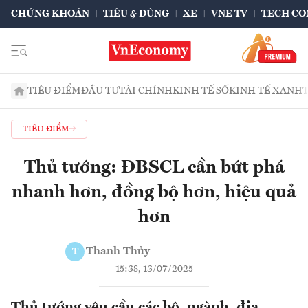
CHỨNG KHOÁN
TIÊU & DÙNG
XE
VNE TV
TECH CO
TIÊU ĐIỂM
ĐẦU TƯ
TÀI CHÍNH
KINH TẾ SỐ
KINH TẾ XANH
TIÊU ĐIỂM
Thủ tướng: ĐBSCL cần bứt phá
nhanh hơn, đồng bộ hơn, hiệu quả
hơn
Thanh Thủy
T
15:38, 13/07/2025
Thủ tướng yêu cầu các bộ, ngành, địa