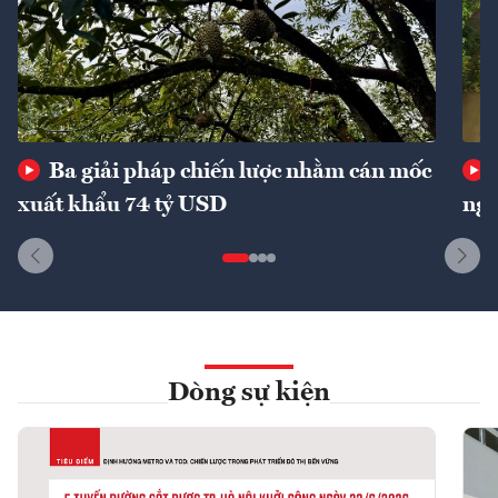
Ba giải pháp chiến lược nhằm cán mốc
xuất khẩu 74 tỷ USD
ngu
Dòng sự kiện