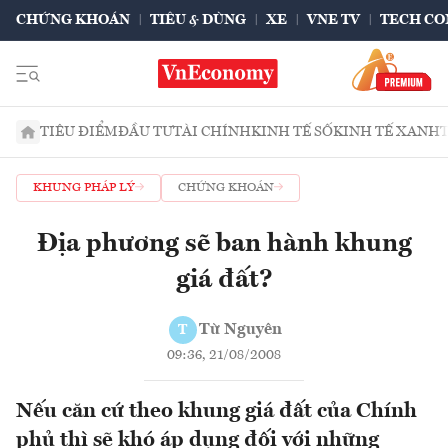
CHỨNG KHOÁN
TIÊU & DÙNG
XE
VNE TV
TECH CO
TIÊU ĐIỂM
ĐẦU TƯ
TÀI CHÍNH
KINH TẾ SỐ
KINH TẾ XANH
KHUNG PHÁP LÝ
CHỨNG KHOÁN
Địa phương sẽ ban hành khung
giá đất?
Từ Nguyên
T
09:36, 21/08/2008
Nếu căn cứ theo khung giá đất của Chính
phủ thì sẽ khó áp dụng đối với những