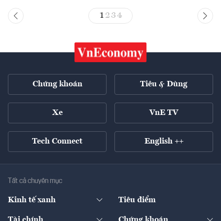
1
2
3
4
Chứng khoán
Tiêu & Dùng
Xe
VnE TV
Tech Connect
English ++
Tất cả chuyên mục
Kinh tế xanh
Tiêu điểm
Chuyển động xanh
Tài chính
Chứng khoán