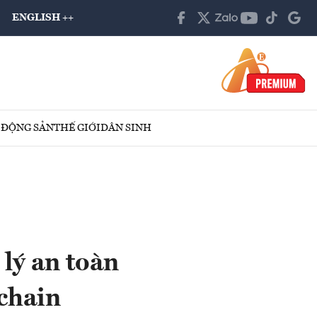
ENGLISH ++
 ĐỘNG SẢN
THẾ GIỚI
DÂN SINH
 lý an toàn
chain