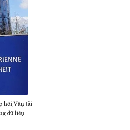
ội Vận tải
 dữ liệu