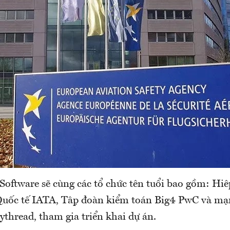
oftware sẽ cùng các tổ chức tên tuổi bao gồm: Hiệp h
ốc tế IATA, Tập đoàn kiểm toán Big4 PwC và mạng
thread, tham gia triển khai dự án.