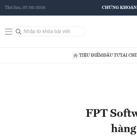
Thứ Sáu, 07/08/2026
CHỨNG KHOÁN
TIÊU ĐIỂM
ĐẦU TƯ
TÀI CH
FPT Softwa
hàng