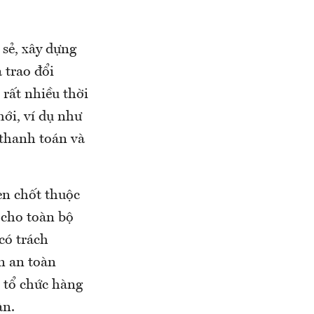
 sẻ, xây dựng
 trao đổi
 rất nhiều thời
ới, ví dụ như
 thanh toán và
en chốt thuộc
 cho toàn bộ
có trách
n an toàn
 tổ chức hàng
àn.