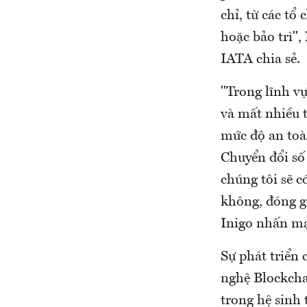
chỉ, từ các tổ
hoặc bảo trì"
IATA chia sẻ.
"Trong lĩnh v
và mất nhiều t
mức độ an toà
Chuyển đổi số
chúng tôi sẽ 
không, đóng gó
Inigo nhấn m
Sự phát triển
nghệ Blockcha
trong hệ sinh 