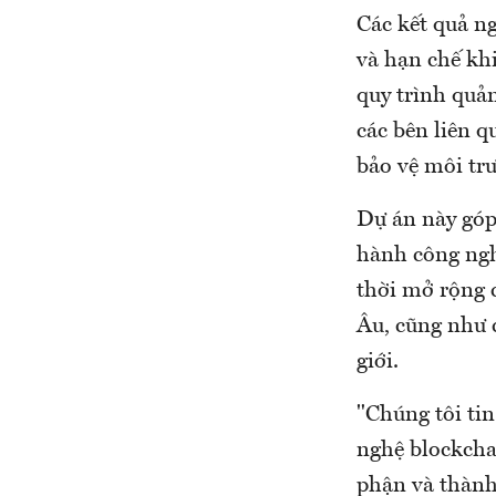
Các kết quả n
và hạn chế khi
quy trình quả
các bên liên 
bảo vệ môi tr
Dự án này góp
hành công ngh
thời mở rộng 
Âu, cũng như 
giới.
"Chúng tôi tin
nghệ blockchai
phận và thành