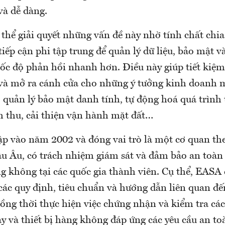
à dễ dàng.
thể giải quyết những vấn đề này nhờ tính chất chia
tiếp cận phi tập trung để quản lý dữ liệu, bảo mật và
tốc độ phản hồi nhanh hơn. Điều này giúp tiết kiệm
c và mở ra cánh cửa cho những ý tưởng kinh doanh m
, quản lý bảo mật danh tính, tự động hoá quá trình
h thu, cải thiện vận hành mặt đất…
p vào năm 2002 và đóng vai trò là một cơ quan th
u Âu, có trách nhiệm giám sát và đảm bảo an toàn
g không tại các quốc gia thành viên. Cụ thể, EASA 
các quy định, tiêu chuẩn và hướng dẫn liên quan đế
ồng thời thực hiện việc chứng nhận và kiểm tra các
y và thiết bị hàng không đáp ứng các yêu cầu an to