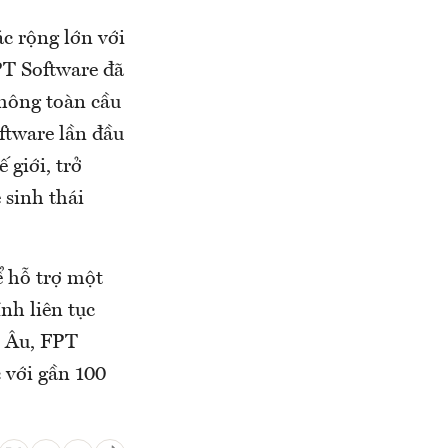
c rộng lớn với
PT Software đã
không toàn cầu
ftware lần đầu
 giới, trở
 sinh thái
ể hỗ trợ một
nh liên tục
u Âu, FPT
c với gần 100