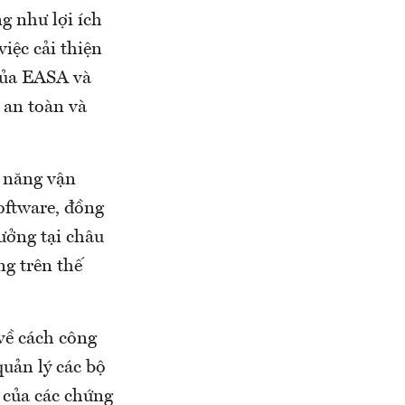
g như lợi ích
iệc cải thiện
của EASA và
 an toàn và
 năng vận
oftware, đồng
ưởng tại châu
g trên thế
về cách công
quản lý các bộ
 của các chứng