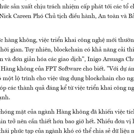
 chức sản xuất chịu trách nhiệm cấp phát tới các tổ c
, Nick Careen Phó Chủ tịch điều hành, An toàn và B
ực hàng không, việc triển khai công nghệ mới thườn
hời gian. Tuy nhiên, blockchain có khả năng cải thi
n và đơn giản hóa các giao dịch", Inigo Arsuaga Ch
 Hàng không của FPT Software cho biết. "Với dự 
có một lộ trình cho việc ứng dụng blockchain cho n
p các thành quả đáng kể từ việc triển khai công ng
ạnh.
 chóng mặt của ngành Hàng không đã khiến việc tí
in trở nên cần thiết hơn bao giờ hết. Nhiều đơn vị
thái phức tạp của ngành khó có thể chia sẻ dữ liệu