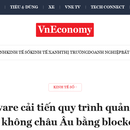
TIÊU & DÙNG
XE
VNE TV
TECH CONNECT
ÍNH
KINH TẾ SỐ
KINH TẾ XANH
THỊ TRƯỜNG
DOANH NGHIỆP
BẤT
KINH TẾ SỐ
re cải tiến quy trình quản
 không châu Âu bằng block