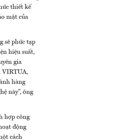
hức thiết kế
ảo mật của
g sẽ phức tạp
ện hiệu suất,
uyên gia
án VIRTUA,
gành hàng
hệ này”, ông
ch hợp công
 hoạt động
 một cách