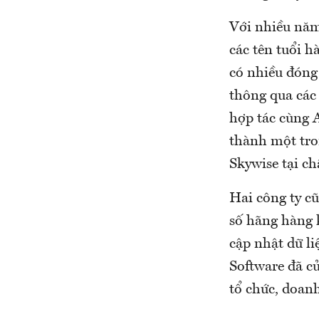
Với nhiều năm
các tên tuổi 
có nhiều đóng
thông qua các
hợp tác cùng A
thành một tro
Skywise tại c
Hai công ty c
số hãng hàng k
cập nhật dữ li
Software đã củ
tổ chức, doan