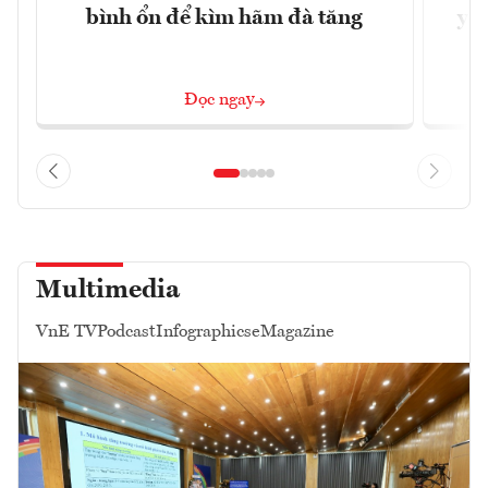
bình ổn để kìm hãm đà tăng
yêu
Đọc ngay
Multimedia
VnE TV
Podcast
Infographics
eMagazine