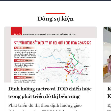
Dòng sự kiện
Định hướng metro và TOD chiến lược
K
trong phát triển đô thị bền vững
K
Phát triển đô thị theo định hướng giao
K