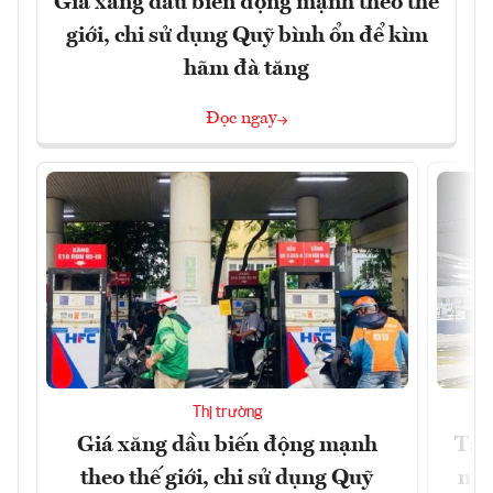
Giá xăng dầu biến động mạnh theo thế
giới, chi sử dụng Quỹ bình ổn để kìm
hãm đà tăng
Đọc ngay
Thị trường
Giá xăng dầu biến động mạnh
Tăn
theo thế giới, chi sử dụng Quỹ
min