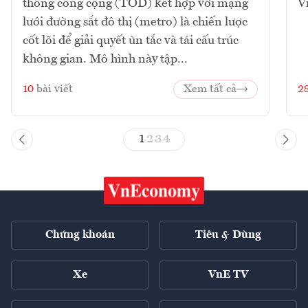
thông công cộng (TOD) kết hợp với mạng
V
lưới đường sắt đô thị (metro) là chiến lược
cốt lõi để giải quyết ùn tắc và tái cấu trúc
không gian. Mô hình này tập...
10
bài viết
Xem tất cả
2
1
2
3
4
Chứng khoán
Tiêu & Dùng
Xe
VnE TV