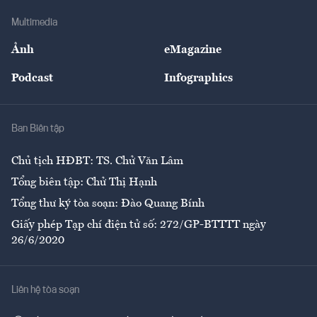
Doanh nghiệp
Địa phương
Thị trường
Bảo hiểm
Multimedia
Sự kiện
Nhân lực
Ảnh
eMagazine
Đẹp +
An sinh
Podcast
Infographics
Giải trí
Y tế
Nhà
Ban Biên tập
Ẩm thực
Chủ tịch HĐBT: TS. Chử Văn Lâm
Tổng biên tập: Chử Thị Hạnh
Tổng thư ký tòa soạn: Đào Quang Bính
Giấy phép Tạp chí điện tử số: 272/GP-BTTTT ngày
26/6/2020
Liên hệ tòa soạn