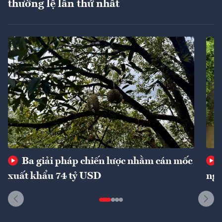
thường lệ lần thứ nhất
Ba giải pháp chiến lược nhằm cán mốc
xuất khẩu 74 tỷ USD
ngu