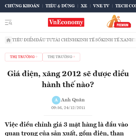
CHỨNG KHOÁN
TIÊU & DÙNG
XE
VNE TV
TECH CO
TIÊU ĐIỂM
ĐẦU TƯ
TÀI CHÍNH
KINH TẾ SỐ
KINH TẾ XANH
THỊ TRƯỜNG
THỊ TRƯỜNG
Giá điện, xăng 2012 sẽ được điều
hành thế nào?
Anh Quân
A
09:56, 24/12/2011
Việc điều chỉnh giá 3 mặt hàng là đầu vào
quan trọng của sản xuất, gồm điện, than