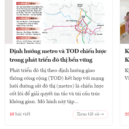
Định hướng metro và TOD chiến lược
K
trong phát triển đô thị bền vững
K
Phát triển đô thị theo định hướng giao
K
thông công cộng (TOD) kết hợp với mạng
V
lưới đường sắt đô thị (metro) là chiến lược
cốt lõi để giải quyết ùn tắc và tái cấu trúc
không gian. Mô hình này tập...
10
bài viết
Xem tất cả
2