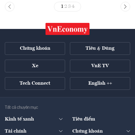
1
2
3
4
Chứng khoán
Tiêu & Dùng
Xe
VnE TV
Tech Connect
English ++
Tất cả chuyên mục
Kinh tế xanh
Tiêu điểm
Chuyển động xanh
Tài chính
Chứng khoán