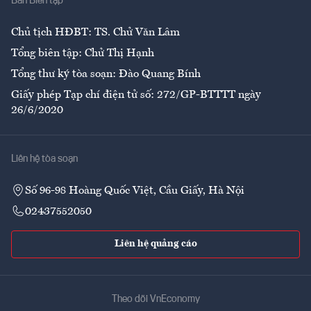
Ban Biên tập
Ẩm thực
Chủ tịch HĐBT: TS. Chử Văn Lâm
Tổng biên tập: Chử Thị Hạnh
Tổng thư ký tòa soạn: Đào Quang Bính
Giấy phép Tạp chí điện tử số: 272/GP-BTTTT ngày
26/6/2020
Liên hệ tòa soạn
Số 96-98 Hoàng Quốc Việt, Cầu Giấy, Hà Nội
02437552050
Liên hệ quảng cáo
Theo dõi VnEconomy