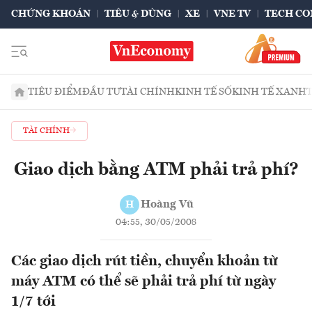
CHỨNG KHOÁN
TIÊU & DÙNG
XE
VNE TV
TECH CO
TIÊU ĐIỂM
ĐẦU TƯ
TÀI CHÍNH
KINH TẾ SỐ
KINH TẾ XANH
TÀI CHÍNH
Giao dịch bằng ATM phải trả phí?
Hoàng Vũ
H
04:55, 30/05/2008
Các giao dịch rút tiền, chuyển khoản từ
máy ATM có thể sẽ phải trả phí từ ngày
1/7 tới