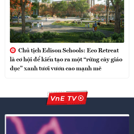
Chủ tịch Edison Schools: Eco Retreat
là cơ hội để kiến tạo ra một “rừng cây giáo
dục” xanh tươi vươn cao mạnh mẽ