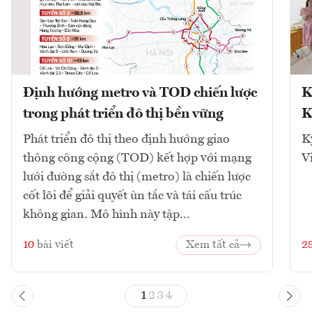
Định hướng metro và TOD chiến lược
K
trong phát triển đô thị bền vững
K
Phát triển đô thị theo định hướng giao
K
thông công cộng (TOD) kết hợp với mạng
V
lưới đường sắt đô thị (metro) là chiến lược
cốt lõi để giải quyết ùn tắc và tái cấu trúc
không gian. Mô hình này tập...
10
bài viết
Xem tất cả
2
1
2
3
4