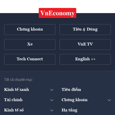
Chứng khoán
Tiêu & Dùng
Xe
VnE TV
Tech Connect
English ++
Tất cả chuyên mục
Kinh tế xanh
Tiêu điểm
Chuyển động xanh
Tài chính
Chứng khoán
Pháp lý
Ngân hàng
Doanh nghiệp niêm yết
Kinh tế số
Hạ tầng
Thương hiệu xanh