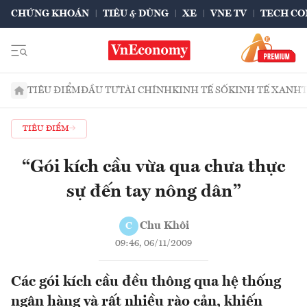
CHỨNG KHOÁN
TIÊU & DÙNG
XE
VNE TV
TECH CO
TIÊU ĐIỂM
ĐẦU TƯ
TÀI CHÍNH
KINH TẾ SỐ
KINH TẾ XANH
TIÊU ĐIỂM
“Gói kích cầu vừa qua chưa thực
sự đến tay nông dân”
Chu Khôi
C
09:46, 06/11/2009
Các gói kích cầu đều thông qua hệ thống
ngân hàng và rất nhiều rào cản, khiến