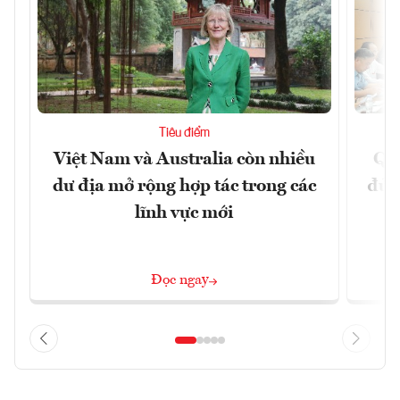
Tiêu điểm
Việt Nam và Australia còn nhiều
Qu
dư địa mở rộng hợp tác trong các
đủ 
lĩnh vực mới
Đọc ngay