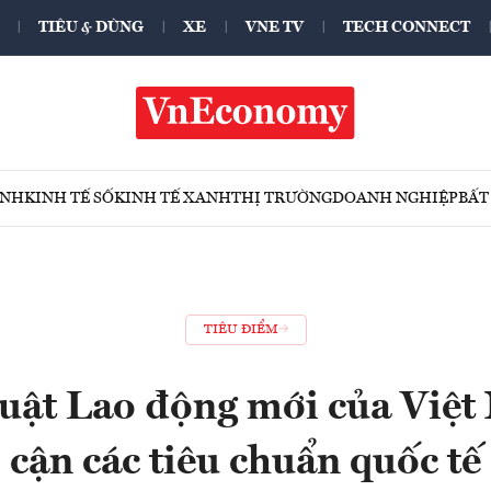
TIÊU & DÙNG
XE
VNE TV
TECH CONNECT
ÍNH
KINH TẾ SỐ
KINH TẾ XANH
THỊ TRƯỜNG
DOANH NGHIỆP
BẤT
TIÊU ĐIỂM
luật Lao động mới của Việt
cận các tiêu chuẩn quốc tế