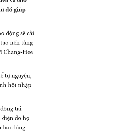
ích và cho
từ đó giúp
o động sẽ cải
 tạo nền tảng
sĩ Chang-Hee
hể tự nguyện,
rình hội nhập
 động tại
 diện do họ
n lao động