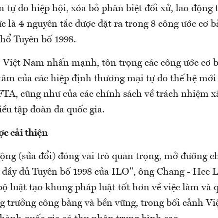
 tự do hiệp hội, xóa bỏ phân biệt đối xử, lao động 
c là 4 nguyên tắc được đặt ra trong 8 công ước cơ 
hổ Tuyên bố 1998.
Việt Nam nhấn mạnh, tôn trọng các công ước cơ b
 tâm của các hiệp định thương mại tự do thế hệ mớ
A, cũng như của các chính sách về trách nhiệm x
ều tập đoàn đa quốc gia.
ợc cải thiện
ộng (sửa đổi) đóng vai trò quan trọng, mở đường ch
 đầy đủ Tuyên bố 1998 của ILO", ông Chang - Hee 
i bộ luật tạo khung pháp luật tốt hơn về việc làm và 
ng trưởng công bằng và bền vững, trong bối cảnh V