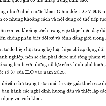
thành quốc gia có thu nhập trung bình cao.
ũng như ở nhiều nước khác, Giám đốc ILO Việt Nam
n có những khoảng cách và nội dung có thể tiếp tục 
vẫn còn có khoảng cách trong việc thực hiện đầy đủ
đến chống phân biệt đối xử và bình đẳng giới trong 
n tự do hiệp hội trong bộ luật hiện chỉ áp dụng đối 
anh nghiệp, nên sẽ cần phải được mở rộng phạm v
để song hành với những nỗ lực của Chính phủ hướng
c số 87 của ILO vào năm 2023.
 đề cần chú trọng trước mắt là việc giải thích các 
 ban hành các nghị định hướng dẫn và thiết lập các
p dụng và triển khai.