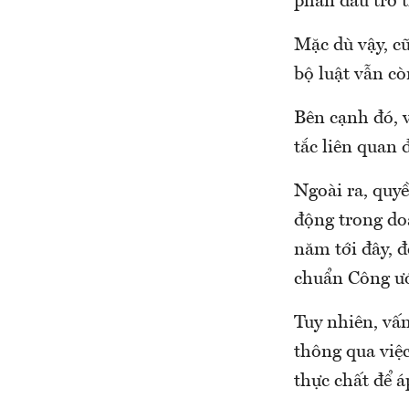
phấn đấu trở 
Mặc dù vậy, c
bộ luật vẫn cò
Bên cạnh đó, 
tắc liên quan 
Ngoài ra, quyề
động trong do
năm tới đây, 
chuẩn Công ướ
Tuy nhiên, vấn
thông qua việc
thực chất để á