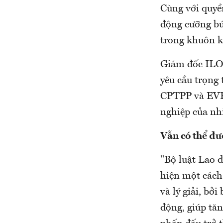
Cùng với quyền
động cưỡng bứ
trong khuôn k
Giám đốc ILO 
yêu cầu trọng
CPTPP và EVFT
nghiệp của nhi
Vẫn có thể đư
"Bộ luật Lao đ
hiện một cách
và lý giải, bở
động, giúp tă