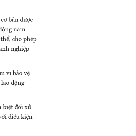
 cơ bản được
o động năm
 thể, cho phép
oanh nghiệp
m vi bảo vệ
 lao động
 biệt đối xử
ới điều kiện