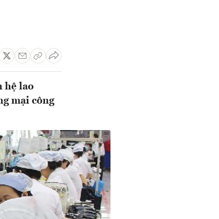
n hệ lao
ơng mại công