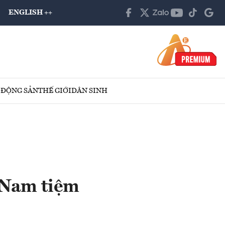
ENGLISH ++
 ĐỘNG SẢN
THẾ GIỚI
DÂN SINH
 Nam tiệm