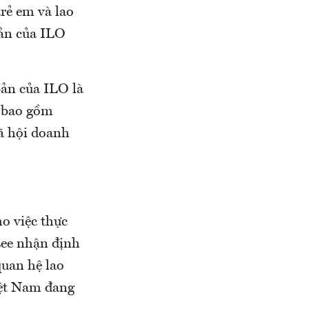
trẻ em và lao
bản của ILO
ản của ILO là
i bao gồm
ã hội doanh
o việc thực
Lee nhận định
quan hệ lao
iệt Nam đang