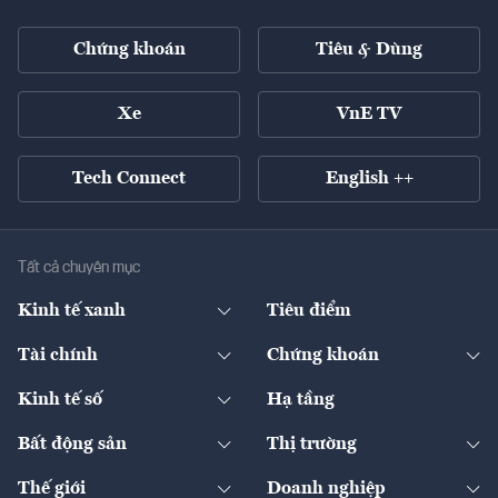
Chứng khoán
Tiêu & Dùng
Xe
VnE TV
Tech Connect
English ++
Tất cả chuyên mục
Kinh tế xanh
Tiêu điểm
Chuyển động xanh
Tài chính
Chứng khoán
Pháp lý
Ngân hàng
Doanh nghiệp niêm yết
Kinh tế số
Hạ tầng
Thương hiệu xanh
Thị trường vốn
Thị trường
Sản phẩm - Thị trường
Bất động sản
Thị trường
Diễn đàn
Thuế
Đầu tư
Tài sản số
Chính sách
Xuất nhập khẩu
Thế giới
Doanh nghiệp