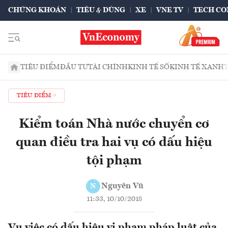
CHỨNG KHOÁN
TIÊU & DÙNG
XE
VNE TV
TECH CO
TIÊU ĐIỂM
ĐẦU TƯ
TÀI CHÍNH
KINH TẾ SỐ
KINH TẾ XANH
TIÊU ĐIỂM
Kiểm toán Nhà nước chuyển cơ
quan điều tra hai vụ có dấu hiệu
tội phạm
Nguyên Vũ
N
11:33, 10/10/2018
Vụ việc có dấu hiệu vi phạm pháp luật của