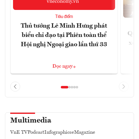
Tiêu điểm
Thủ tướng Lê Minh Hưng phát
Quốc
biểu chỉ đạo tại Phiên toàn thể
xem
Hội nghị Ngoại giao lần thứ 33
Đọc ngay
Multimedia
VnE TV
Podcast
Infographics
eMagazine