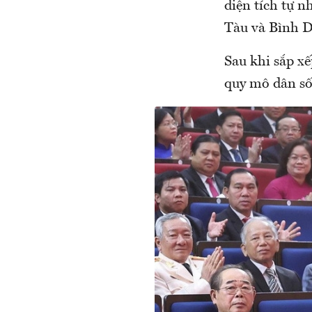
diện tích tự 
Tàu và Bình 
Sau khi sắp x
quy mô dân số