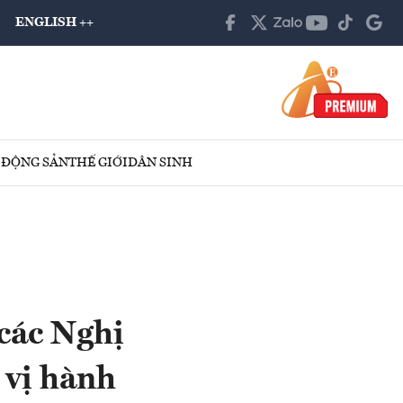
ENGLISH ++
 ĐỘNG SẢN
THẾ GIỚI
DÂN SINH
các Nghị
 vị hành