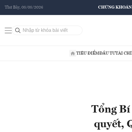
Thứ Bảy, 08/08/2026
CHỨNG KHOÁN
TIÊU ĐIỂM
ĐẦU TƯ
TÀI CH
Tổng Bí
quyết, 