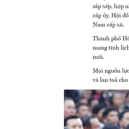
sắp xếp, hợp n
cấp ủy, Hội đ
Nam cấp xã.
Thành phố Hồ 
mang tính lịc
mới.
Mọi nguồn lực
và lan toả ch