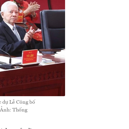
c dự Lễ Công bố
 (Ảnh: Thống