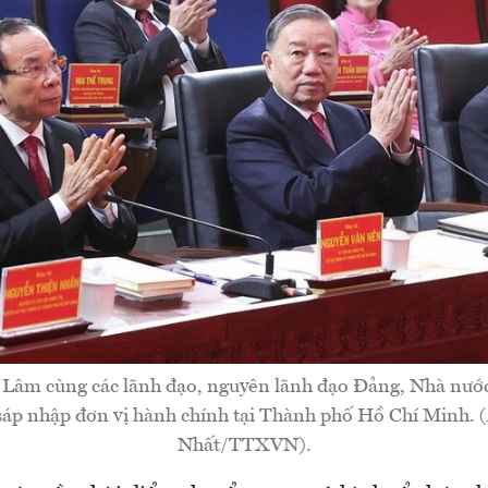
 Lâm cùng các lãnh đạo, nguyên lãnh đạo Đảng, Nhà nướ
sáp nhập đơn vị hành chính tại Thành phố Hồ Chí Minh.
Nhất/TTXVN).