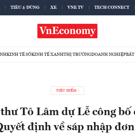
TIÊU & DÙNG
XE
VNE TV
TECH CONNECT
ÍNH
KINH TẾ SỐ
KINH TẾ XANH
THỊ TRƯỜNG
DOANH NGHIỆP
BẤT
TIÊU ĐIỂM
 thư Tô Lâm dự Lễ công bố 
Quyết định về sáp nhập đơn