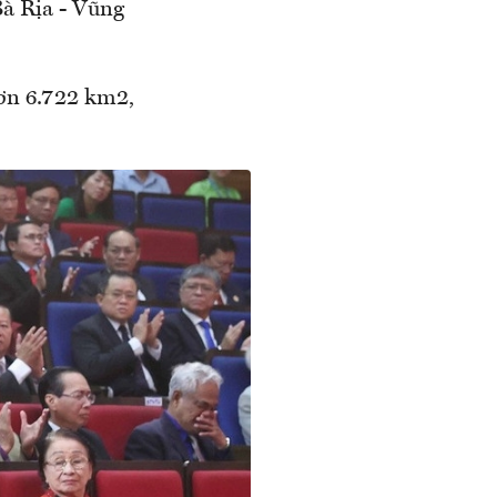
Bà Rịa - Vũng
hơn 6.722 km2,