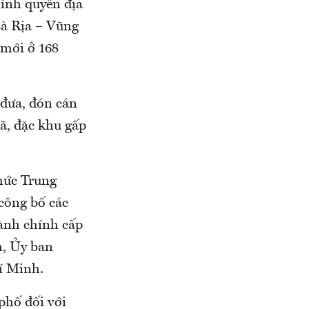
ính quyền địa
à Rịa – Vũng
 mới ở 168
đưa, đón cán
ã, đặc khu gấp
hức Trung
công bố các
hành chính cấp
n, Ủy ban
í Minh.
phố đối với