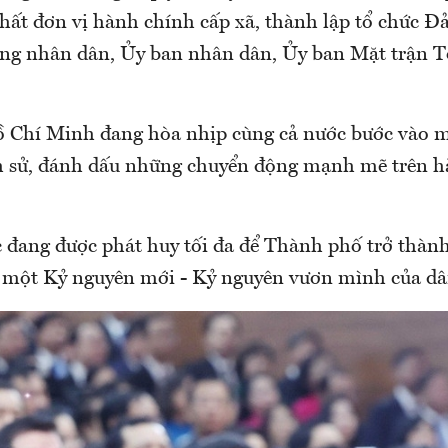
hất đơn vị hành chính cấp xã, thành lập tổ chức Đả
ồng nhân dân, Ủy ban nhân dân, Ủy ban Mặt trận T
Chí Minh đang hòa nhịp cùng cả nước bước vào m
h sử, đánh dấu những chuyển động mạnh mẽ trên h
 đang được phát huy tối đa để Thành phố trở thành
o một Kỷ nguyên mới - Kỷ nguyên vươn mình của dâ