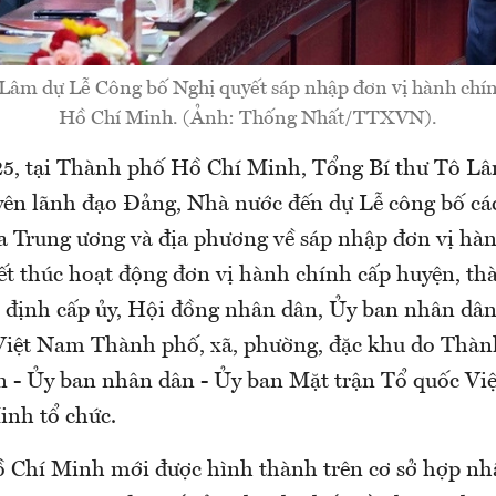
Lâm dự Lễ Công bố Nghị quyết sáp nhập đơn vị hành chí
Hồ Chí Minh. (Ảnh: Thống Nhất/TTXVN).
5, tại Thành phố Hồ Chí Minh, Tổng Bí thư Tô Lâ
yên lãnh đạo Đảng, Nhà nước đến dự Lễ công bố các
a Trung ương và địa phương về sáp nhập đơn vị hà
kết thúc hoạt động đơn vị hành chính cấp huyện, th
ỉ định cấp ủy, Hội đồng nhân dân, Ủy ban nhân dâ
Việt Nam Thành phố, xã, phường, đặc khu do Thàn
 - Ủy ban nhân dân - Ủy ban Mặt trận Tổ quốc V
nh tổ chức.
Chí Minh mới được hình thành trên cơ sở hợp nhấ