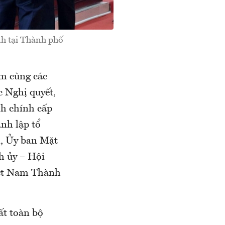
nh tại Thành phố
m cùng các
 Nghị quyết,
nh chính cấp
ành lập tổ
n, Ủy ban Mặt
h ủy – Hội
iệt Nam Thành
t toàn bộ