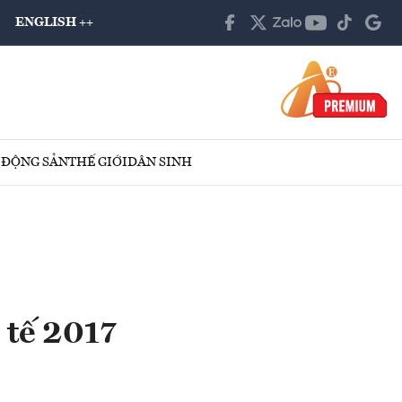
ENGLISH ++
 ĐỘNG SẢN
THẾ GIỚI
DÂN SINH
 tế 2017