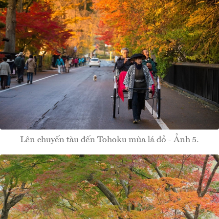
Lên chuyến tàu đến Tohoku mùa lá đỏ - Ảnh 5.