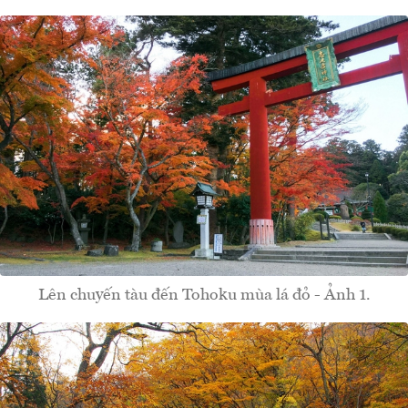
Lên chuyến tàu đến Tohoku mùa lá đỏ - Ảnh 1.