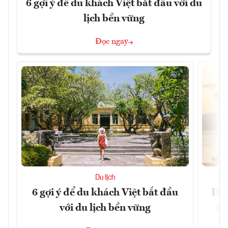
6 gợi ý để du khách Việt bắt đầu với du
lịch bền vững
Đọc ngay
Du lịch
6 gợi ý để du khách Việt bắt đầu
Du 
với du lịch bền vững
tr