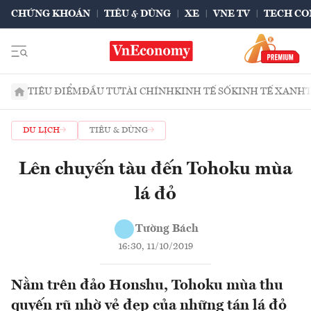
CHỨNG KHOÁN
TIÊU & DÙNG
XE
VNE TV
TECH CO
TIÊU ĐIỂM
ĐẦU TƯ
TÀI CHÍNH
KINH TẾ SỐ
KINH TẾ XANH
DU LỊCH
TIÊU & DÙNG
Lên chuyến tàu đến Tohoku mùa
lá đỏ
Tường Bách
16:30, 11/10/2019
Nằm trên đảo Honshu, Tohoku mùa thu
quyến rũ nhờ vẻ đẹp của những tán lá đỏ