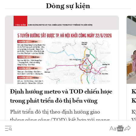
Dòng sự kiện
Định hướng metro và TOD chiến lược
K
trong phát triển đô thị bền vững
K
Phát triển đô thị theo định hướng giao
K
thông công cộng (TOD) kết hợp với mạng
V
lưới đường sắt đô thị (metro) là chiến lược