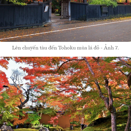
Lên chuyến tàu đến Tohoku mùa lá đỏ - Ảnh 7.