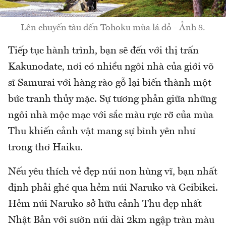
Lên chuyến tàu đến Tohoku mùa lá đỏ - Ảnh 8.
Tiếp tục hành trình, bạn sẽ đến với thị trấn
Kakunodate, nơi có nhiều ngôi nhà của giới võ
sĩ Samurai với hàng rào gỗ lại biến thành một
bức tranh thủy mặc. Sự tương phản giữa những
ngôi nhà mộc mạc với sắc màu rực rỡ của mùa
Thu khiến cảnh vật mang sự bình yên như
trong thơ Haiku.
Nếu yêu thích vẻ đẹp núi non hùng vĩ, bạn nhất
định phải ghé qua hẻm núi Naruko và Geibikei.
Hẻm núi Naruko sở hữu cảnh Thu đẹp nhất
Nhật Bản với sườn núi dài 2km ngập tràn màu