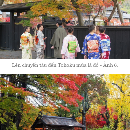
Lên chuyến tàu đến Tohoku mùa lá đỏ - Ảnh 6.