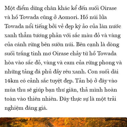
Một điểm dừng chân khác kể đến suối Oirase
và hồ Towada cũng ở Aomori. Hồ núi lửa
Towada nổi tiếng bởi vẻ đẹp kỳ ảo của làn nước
xanh thẳm tương phản với sắc màu đỏ và vàng
của cánh rừng bên sườn núi. Bên cạnh là dòng
suối trắng tinh mơ Oirase chảy từ hồ Towada
hòa vào sắc đỏ, vàng và cam của rừng phong và
những tảng đá phủ đầy rêu xanh. Con suối dài
14km có cảnh sắc tuyệt đẹp. Tản bộ ở đây vào
mùa thu sẽ giúp bạn thư giãn, thả mình hoàn
toàn vào thiên nhiên. Đây thực sự là một trải
nghiệm đáng giá.