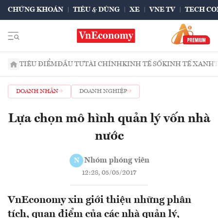
CHỨNG KHOÁN
TIÊU & DÙNG
XE
VNE TV
TECH CO
TIÊU ĐIỂM
ĐẦU TƯ
TÀI CHÍNH
KINH TẾ SỐ
KINH TẾ XANH
DOANH NHÂN
DOANH NGHIỆP
Lựa chọn mô hình quản lý vốn nhà
nước
Nhóm phóng viên
N
12:28, 05/05/2017
VnEconomy xin giới thiệu những phân
tích, quan điểm của các nhà quản lý,