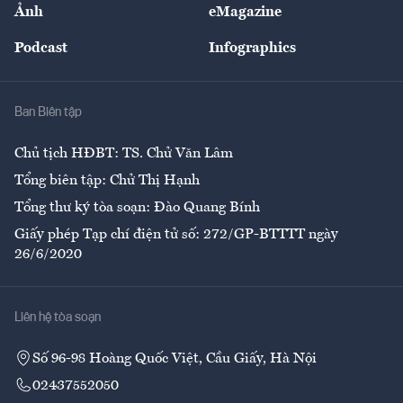
Nhân lực
Ảnh
eMagazine
Đẹp +
An sinh
Podcast
Infographics
Giải trí
Y tế
Nhà
Ban Biên tập
Ẩm thực
Chủ tịch HĐBT: TS. Chử Văn Lâm
Tổng biên tập: Chử Thị Hạnh
Tổng thư ký tòa soạn: Đào Quang Bính
Giấy phép Tạp chí điện tử số: 272/GP-BTTTT ngày
26/6/2020
Liên hệ tòa soạn
Số 96-98 Hoàng Quốc Việt, Cầu Giấy, Hà Nội
02437552050