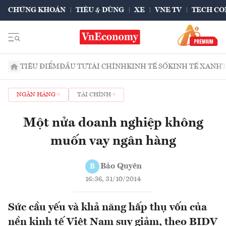
CHỨNG KHOÁN
TIÊU & DÙNG
XE
VNE TV
TECH CO
TIÊU ĐIỂM
ĐẦU TƯ
TÀI CHÍNH
KINH TẾ SỐ
KINH TẾ XANH
NGÂN HÀNG
TÀI CHÍNH
Một nửa doanh nghiệp không
muốn vay ngân hàng
Bảo Quyên
B
16:36, 31/10/2014
Sức cầu yếu và khả năng hấp thụ vốn của
nền kinh tế Việt Nam suy giảm, theo BIDV