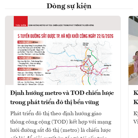
Dòng sự kiện
Định hướng metro và TOD chiến lược
K
trong phát triển đô thị bền vững
K
Phát triển đô thị theo định hướng giao
K
thông công cộng (TOD) kết hợp với mạng
V
lưới đường sắt đô thị (metro) là chiến lược