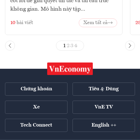
cốt lõi để giải quyết ùn tắc và tái cấu trúc
không gian. Mô hình này tập...
10
bài viết
Xem tất cả
2
1
2
3
4
Chứng khoán
Tiêu & Dùng
Xe
VnE TV
Tech Connect
English ++