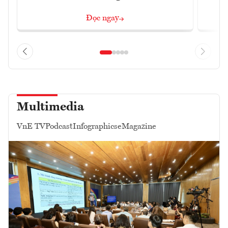
Đọc ngay
Multimedia
VnE TV
Podcast
Infographics
eMagazine