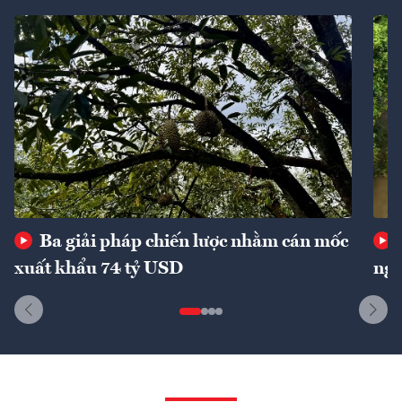
Ba giải pháp chiến lược nhằm cán mốc
xuất khẩu 74 tỷ USD
ngu