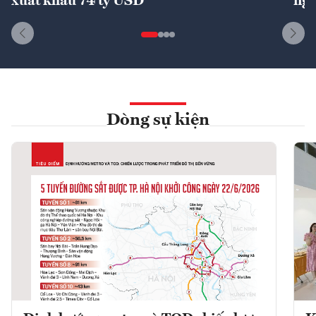
xuất khẩu 74 tỷ USD
ngu
Dòng sự kiện