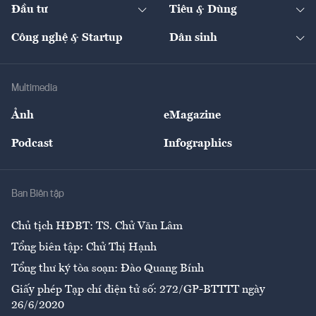
The Guide
Video
Đầu tư
Tiêu & Dùng
Quản trị số
Cafe BĐS
Thị trường
Kinh doanh
Kết nối
Tạp chí kinh tế Việt Nam
eMagazine
Nhà đầu tư
Du lịch
Công nghệ & Startup
Dân sinh
Tư vấn
Nông sản
Doanh nhân
Tư vấn Tiêu & Dùng
Infographics
Hạ tầng
Sức khỏe
Khung pháp lý
Doanh nghiệp
Địa phương
Thị trường
Bảo hiểm
Multimedia
Sự kiện
Nhân lực
Ảnh
eMagazine
Đẹp +
An sinh
Podcast
Infographics
Giải trí
Y tế
Nhà
Ban Biên tập
Ẩm thực
Chủ tịch HĐBT: TS. Chử Văn Lâm
Tổng biên tập: Chử Thị Hạnh
Tổng thư ký tòa soạn: Đào Quang Bính
Giấy phép Tạp chí điện tử số: 272/GP-BTTTT ngày
26/6/2020