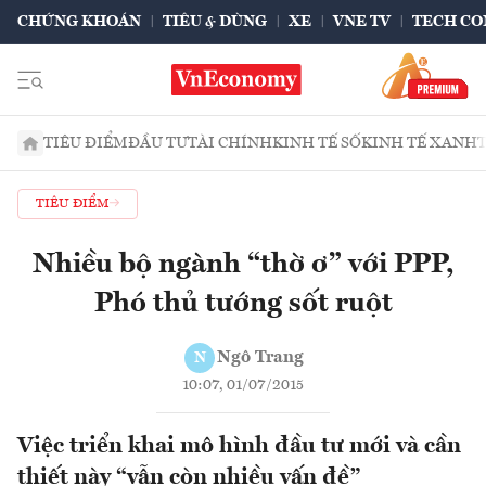
CHỨNG KHOÁN
TIÊU & DÙNG
XE
VNE TV
TECH CO
TIÊU ĐIỂM
ĐẦU TƯ
TÀI CHÍNH
KINH TẾ SỐ
KINH TẾ XANH
TIÊU ĐIỂM
Nhiều bộ ngành “thờ ơ” với PPP,
Phó thủ tướng sốt ruột
Ngô Trang
N
10:07, 01/07/2015
Việc triển khai mô hình đầu tư mới và cần
thiết này “vẫn còn nhiều vấn đề”