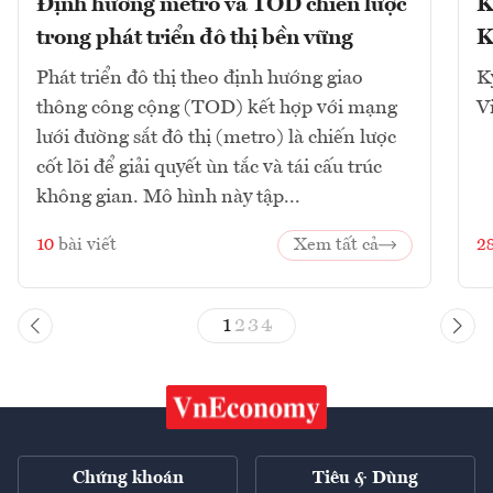
Định hướng metro và TOD chiến lược
K
trong phát triển đô thị bền vững
K
Phát triển đô thị theo định hướng giao
K
thông công cộng (TOD) kết hợp với mạng
V
lưới đường sắt đô thị (metro) là chiến lược
cốt lõi để giải quyết ùn tắc và tái cấu trúc
không gian. Mô hình này tập...
10
bài viết
Xem tất cả
2
1
2
3
4
Chứng khoán
Tiêu & Dùng