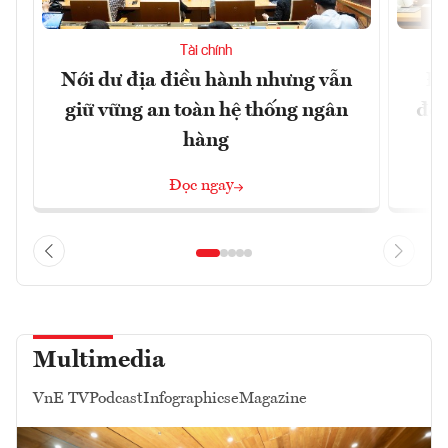
Tài chính
Nới dư địa điều hành nhưng vẫn
Đổ
giữ vững an toàn hệ thống ngân
đột
hàng
Đọc ngay
Multimedia
VnE TV
Podcast
Infographics
eMagazine