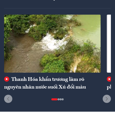
Thanh Hóa khẩn trương làm rõ
nguyên nhân nước suối Xú đổi màu
phí