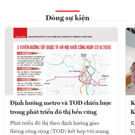
Dòng sự kiện
Định hướng metro và TOD chiến lược
K
trong phát triển đô thị bền vững
K
Phát triển đô thị theo định hướng giao
K
thông công cộng (TOD) kết hợp với mạng
V