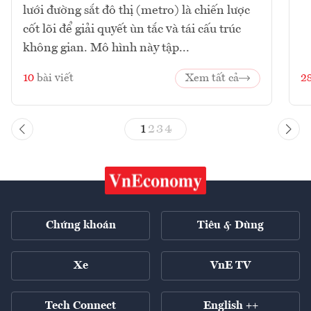
lưới đường sắt đô thị (metro) là chiến lược
cốt lõi để giải quyết ùn tắc và tái cấu trúc
không gian. Mô hình này tập...
10
bài viết
Xem tất cả
2
1
2
3
4
Chứng khoán
Tiêu & Dùng
Xe
VnE TV
Tech Connect
English ++