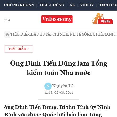
CHỨNG KHOÁN
TIÊU & DÙNG
XE
VNE TV
TECH CO
TIÊU ĐIỂM
ĐẦU TƯ
TÀI CHÍNH
KINH TẾ SỐ
KINH TẾ XANH
TIÊU ĐIỂM
Ông Đinh Tiến Dũng làm Tổng
kiểm toán Nhà nước
Nguyễn Lê
N
11:58, 02/08/2011
ông Đinh Tiến Dũng, Bí thư Tỉnh ủy Ninh
Bình vừa được Quốc hội bầu làm Tổng