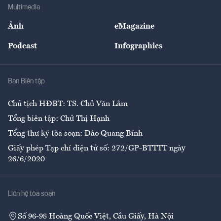
Địa phương
Thị trường
Bảo hiểm
Multimedia
Sự kiện
Nhân lực
Ảnh
eMagazine
Đẹp +
An sinh
Podcast
Infographics
Giải trí
Y tế
Nhà
Ban Biên tập
Ẩm thực
Chủ tịch HĐBT: TS. Chử Văn Lâm
Tổng biên tập: Chử Thị Hạnh
Tổng thư ký tòa soạn: Đào Quang Bính
Giấy phép Tạp chí điện tử số: 272/GP-BTTTT ngày
26/6/2020
Liên hệ tòa soạn
Số 96-98 Hoàng Quốc Việt, Cầu Giấy, Hà Nội