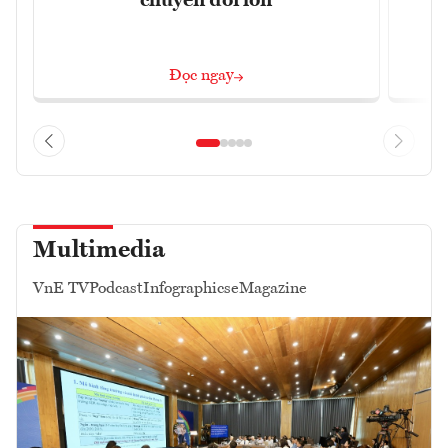
chuyển đổi lớn
Đọc ngay
Multimedia
VnE TV
Podcast
Infographics
eMagazine