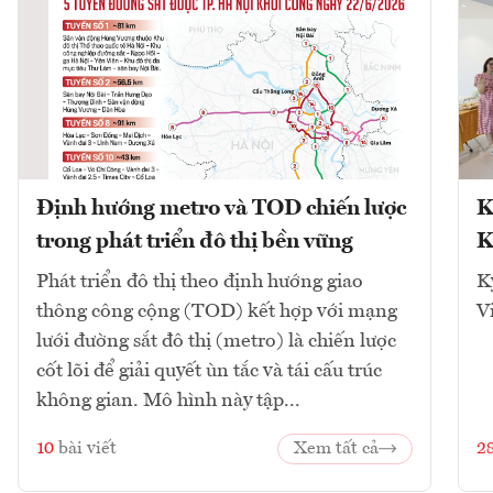
Định hướng metro và TOD chiến lược
K
trong phát triển đô thị bền vững
K
Phát triển đô thị theo định hướng giao
K
thông công cộng (TOD) kết hợp với mạng
V
lưới đường sắt đô thị (metro) là chiến lược
cốt lõi để giải quyết ùn tắc và tái cấu trúc
không gian. Mô hình này tập...
10
bài viết
Xem tất cả
2