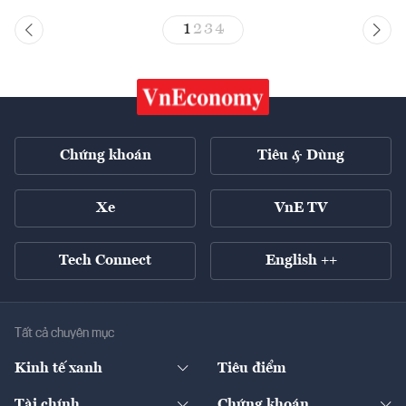
1
2
3
4
Chứng khoán
Tiêu & Dùng
Xe
VnE TV
Tech Connect
English ++
Tất cả chuyên mục
Kinh tế xanh
Tiêu điểm
Chuyển động xanh
Tài chính
Chứng khoán