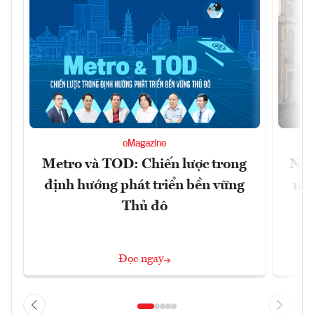
eMagazine
Metro và TOD: Chiến lược trong
Nhữ
định hướng phát triển bền vững
nhà
Thủ đô
Đọc ngay