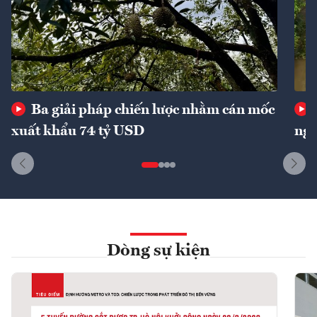
Ba giải pháp chiến lược nhằm cán mốc
xuất khẩu 74 tỷ USD
ngu
Dòng sự kiện