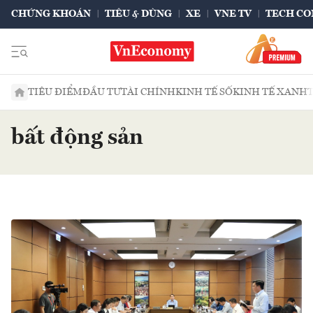
CHỨNG KHOÁN
TIÊU & DÙNG
XE
VNE TV
TECH CO
TIÊU ĐIỂM
ĐẦU TƯ
TÀI CHÍNH
KINH TẾ SỐ
KINH TẾ XANH
bất động sản