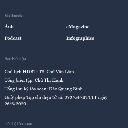
Tư vấn Tiêu & Dùng
Infographics
Hạ tầng
Sức khỏe
Khung pháp lý
Doanh nghiệp
Địa phương
Thị trường
Bảo hiểm
Multimedia
Sự kiện
Nhân lực
Ảnh
eMagazine
Đẹp +
An sinh
Podcast
Infographics
Giải trí
Y tế
Nhà
Ban Biên tập
Ẩm thực
Chủ tịch HĐBT: TS. Chử Văn Lâm
Tổng biên tập: Chử Thị Hạnh
Tổng thư ký tòa soạn: Đào Quang Bính
Giấy phép Tạp chí điện tử số: 272/GP-BTTTT ngày
26/6/2020
Liên hệ tòa soạn