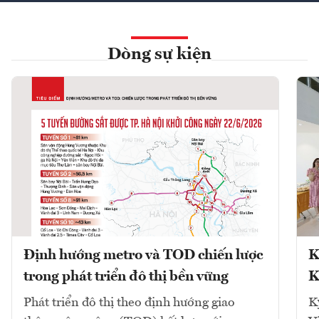
Dòng sự kiện
Định hướng metro và TOD chiến lược
K
trong phát triển đô thị bền vững
K
Phát triển đô thị theo định hướng giao
K