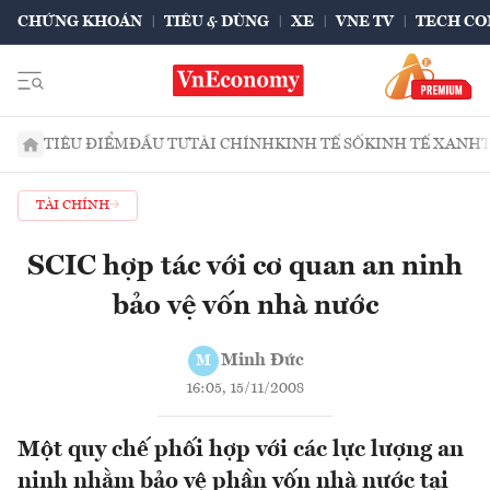
CHỨNG KHOÁN
TIÊU & DÙNG
XE
VNE TV
TECH CO
TIÊU ĐIỂM
ĐẦU TƯ
TÀI CHÍNH
KINH TẾ SỐ
KINH TẾ XANH
TÀI CHÍNH
SCIC hợp tác với cơ quan an ninh
bảo vệ vốn nhà nước
Minh Đức
M
16:05, 15/11/2008
Một quy chế phối hợp với các lực lượng an
ninh nhằm bảo vệ phần vốn nhà nước tại