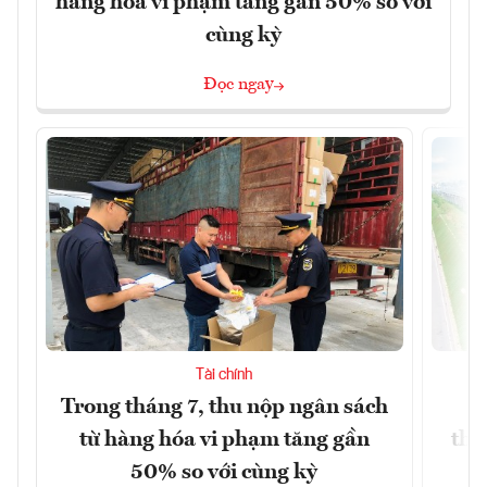
hàng hóa vi phạm tăng gần 50% so với
cùng kỳ
Đọc ngay
Tài chính
Trong tháng 7, thu nộp ngân sách
G
từ hàng hóa vi phạm tăng gần
thá
50% so với cùng kỳ