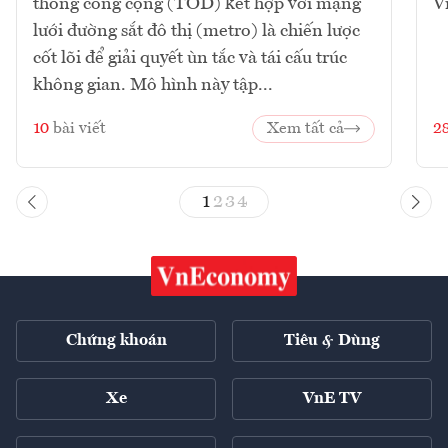
thông công cộng (TOD) kết hợp với mạng
V
lưới đường sắt đô thị (metro) là chiến lược
cốt lõi để giải quyết ùn tắc và tái cấu trúc
không gian. Mô hình này tập...
10
bài viết
Xem tất cả
2
1
2
3
4
Chứng khoán
Tiêu & Dùng
Xe
VnE TV