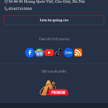
Số 96-98 Hoàng Quốc Việt, Cầu Giấy, Hà Nội
02437552050
Liên hệ quảng cáo
Theo dõi VnEconomy
Đặt mua ấn phẩm