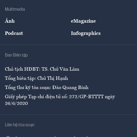
Doanh nghiệp
Địa phương
Thị trường
Bảo hiểm
Multimedia
Sự kiện
Nhân lực
Ảnh
eMagazine
Đẹp +
An sinh
Podcast
Infographics
Giải trí
Y tế
Nhà
Ban Biên tập
Ẩm thực
Chủ tịch HĐBT: TS. Chử Văn Lâm
Tổng biên tập: Chử Thị Hạnh
Tổng thư ký tòa soạn: Đào Quang Bính
Giấy phép Tạp chí điện tử số: 272/GP-BTTTT ngày
26/6/2020
Liên hệ tòa soạn