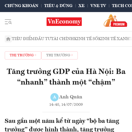
CHỨNG KHOÁN
TIÊU & DÙNG
XE
VNE TV
TECH CO
TIÊU ĐIỂM
ĐẦU TƯ
TÀI CHÍNH
KINH TẾ SỐ
KINH TẾ XANH
THỊ TRƯỜNG
THỊ TRƯỜNG
Tăng trưởng GDP của Hà Nội: Ba
“nhanh” thành một “chậm”
Anh Quân
A
14:48, 14/07/2009
Sau gần một năm kể từ ngày “bộ ba tăng
trưởng” được hình thành, tăng trưởng