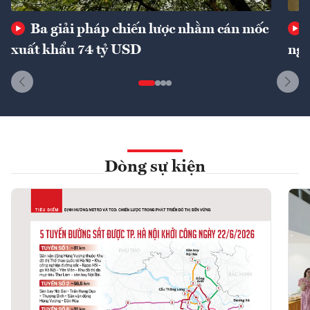
Ba giải pháp chiến lược nhằm cán mốc
xuất khẩu 74 tỷ USD
ngu
Dòng sự kiện