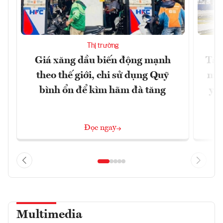
Thị trường
Giá xăng dầu biến động mạnh
Tăn
theo thế giới, chi sử dụng Quỹ
min
bình ổn để kìm hãm đà tăng
yêu
Đọc ngay
Multimedia