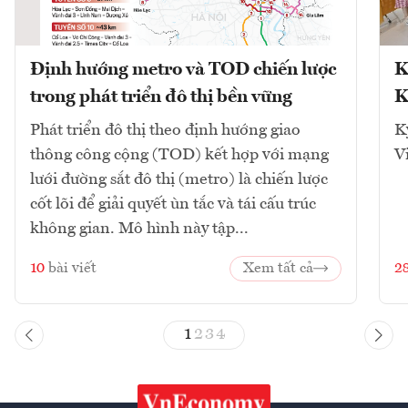
Định hướng metro và TOD chiến lược
K
trong phát triển đô thị bền vững
K
Phát triển đô thị theo định hướng giao
K
thông công cộng (TOD) kết hợp với mạng
V
lưới đường sắt đô thị (metro) là chiến lược
cốt lõi để giải quyết ùn tắc và tái cấu trúc
không gian. Mô hình này tập...
10
bài viết
Xem tất cả
2
1
2
3
4