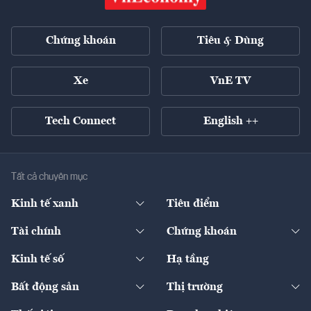
Chứng khoán
Tiêu & Dùng
Xe
VnE TV
Tech Connect
English ++
Tất cả chuyên mục
Kinh tế xanh
Tiêu điểm
Chuyển động xanh
Tài chính
Chứng khoán
Pháp lý
Ngân hàng
Doanh nghiệp niêm yết
Kinh tế số
Hạ tầng
Thương hiệu xanh
Thị trường vốn
Thị trường
Sản phẩm - Thị trường
Bất động sản
Thị trường
Diễn đàn
Thuế
Đầu tư
Tài sản số
Chính sách
Xuất nhập khẩu