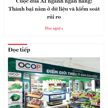
Cuộc đua AI ngành ngân hàng:
Thành bại nằm ở dữ liệu và kiểm soát
rủi ro
Đọc ngay
Đọc tiếp