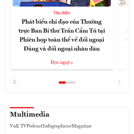
Tiêu điểm
Phát biểu chỉ đạo của Thường
Nâ
trực Ban Bí thư Trần Cẩm Tú tại
cô
Phiên họp toàn thể về đối ngoại
và 
Đảng và đối ngoại nhân dân
Đọc ngay
Multimedia
VnE TV
Podcast
Infographics
eMagazine