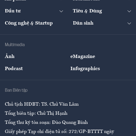
Khung pháp lý
Start-up
Dự án
Công nghiệp
Chuyển động 24h
Đối thoại
The Guide
Video
Đầu tư
Tiêu & Dùng
Quản trị số
Cafe BĐS
Thị trường
Kinh doanh
Kết nối
Tạp chí kinh tế Việt Nam
eMagazine
Nhà đầu tư
Du lịch
Công nghệ & Startup
Dân sinh
Tư vấn
Nông sản
Doanh nhân
Tư vấn Tiêu & Dùng
Infographics
Hạ tầng
Sức khỏe
Khung pháp lý
Doanh nghiệp
Địa phương
Thị trường
Bảo hiểm
Multimedia
Sự kiện
Nhân lực
Ảnh
eMagazine
Đẹp +
An sinh
Podcast
Infographics
Giải trí
Y tế
Nhà
Ban Biên tập
Ẩm thực
Chủ tịch HĐBT: TS. Chử Văn Lâm
Tổng biên tập: Chử Thị Hạnh
Tổng thư ký tòa soạn: Đào Quang Bính
Giấy phép Tạp chí điện tử số: 272/GP-BTTTT ngày