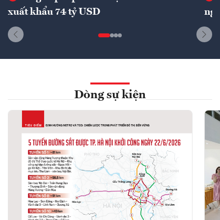
xuất khẩu 74 tỷ USD
ngu
Dòng sự kiện