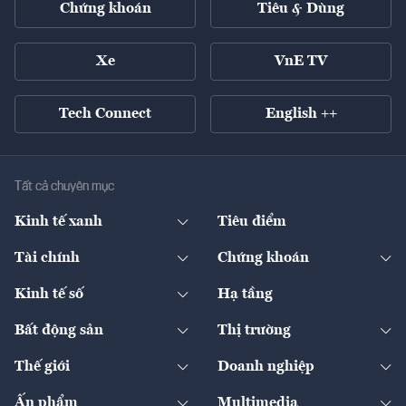
Chứng khoán
Tiêu & Dùng
Xe
VnE TV
Tech Connect
English ++
Tất cả chuyên mục
Kinh tế xanh
Tiêu điểm
Chuyển động xanh
Tài chính
Chứng khoán
Pháp lý
Ngân hàng
Doanh nghiệp niêm yết
Kinh tế số
Hạ tầng
Thương hiệu xanh
Thị trường vốn
Thị trường
Sản phẩm - Thị trường
Bất động sản
Thị trường
Diễn đàn
Thuế
Đầu tư
Tài sản số
Chính sách
Xuất nhập khẩu
Thế giới
Doanh nghiệp
Bảo hiểm
Quốc tế
Dịch vụ số
Thị trường
Khung pháp lý
Kinh tế
Chuyển động
Ấn phẩm
Multimedia