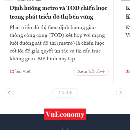
Định hướng metro và TOD chiến lược
K
trong phát triển đô thị bền vững
K
Phát triển đô thị theo định hướng giao
K
thông công cộng (TOD) kết hợp với mạng
V
lưới đường sắt đô thị (metro) là chiến lược
cốt lõi để giải quyết ùn tắc và tái cấu trúc
không gian. Mô hình này tập...
10
bài viết
Xem tất cả
2
1
2
3
4