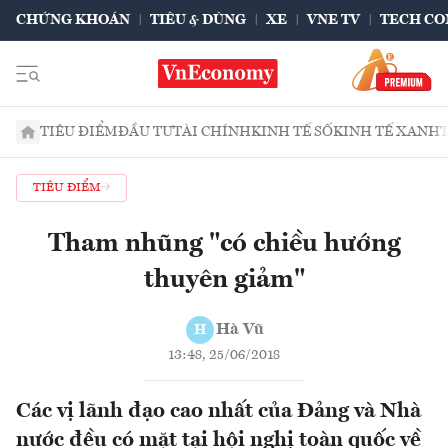
CHỨNG KHOÁN
TIÊU & DÙNG
XE
VNE TV
TECH CO
TIÊU ĐIỂM
ĐẦU TƯ
TÀI CHÍNH
KINH TẾ SỐ
KINH TẾ XANH
TIÊU ĐIỂM
Tham nhũng "có chiều hướng
thuyên giảm"
Hà Vũ
H
13:48, 25/06/2018
Các vị lãnh đạo cao nhất của Đảng và Nhà
nước đều có mặt tại hội nghị toàn quốc về