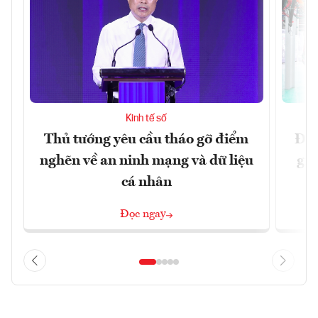
Kinh tế số
Thủ tướng yêu cầu tháo gỡ điểm
Đề 
nghẽn về an ninh mạng và dữ liệu
gia
cá nhân
Đọc ngay