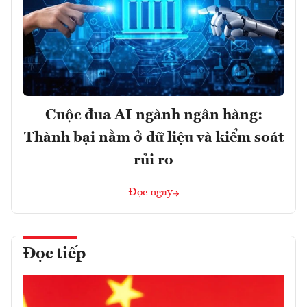
Cuộc đua AI ngành ngân hàng:
Thành bại nằm ở dữ liệu và kiểm soát
rủi ro
Đọc ngay
Đọc tiếp