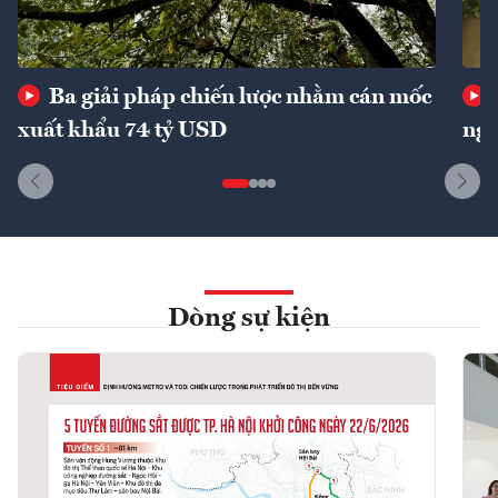
Ba giải pháp chiến lược nhằm cán mốc
xuất khẩu 74 tỷ USD
ngu
Dòng sự kiện