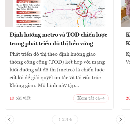
Định hướng metro và TOD chiến lược
K
trong phát triển đô thị bền vững
K
Phát triển đô thị theo định hướng giao
K
thông công cộng (TOD) kết hợp với mạng
V
lưới đường sắt đô thị (metro) là chiến lược
cốt lõi để giải quyết ùn tắc và tái cấu trúc
không gian. Mô hình này tập...
10
bài viết
Xem tất cả
2
1
2
3
4