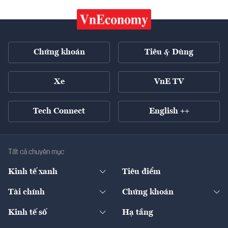
Chứng khoán
Tiêu & Dùng
Xe
VnE TV
Tech Connect
English ++
Tất cả chuyên mục
Kinh tế xanh
Tiêu điểm
Chuyển động xanh
Tài chính
Chứng khoán
Pháp lý
Ngân hàng
Doanh nghiệp niêm yết
Kinh tế số
Hạ tầng
Thương hiệu xanh
Thị trường vốn
Thị trường
Sản phẩm - Thị trường