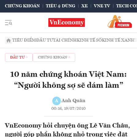
CHỨNG KHOÁN
TIÊU & DÙNG
XE
VNE TV
TECH CO
TIÊU ĐIỂM
ĐẦU TƯ
TÀI CHÍNH
KINH TẾ SỐ
KINH TẾ XANH
ĐẦU TƯ
CHỨNG KHOÁN
10 năm chứng khoán Việt Nam:
“Người không sợ sẽ dám làm”
Anh Quân
A
00:16, 19/07/2010
VnEconomy hỏi chuyện ông Lê Văn Châu,
người góp phần không nhỏ trong việc đặt