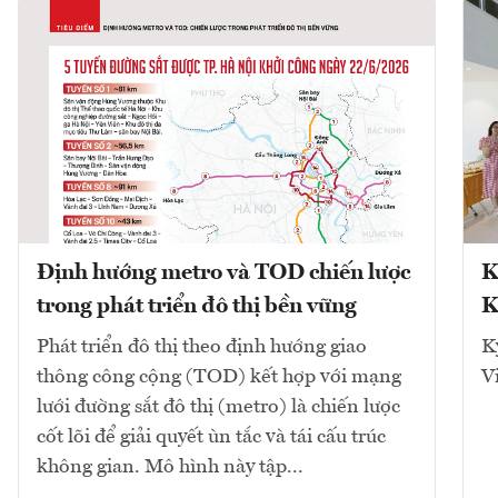
Định hướng metro và TOD chiến lược
K
trong phát triển đô thị bền vững
K
Phát triển đô thị theo định hướng giao
K
thông công cộng (TOD) kết hợp với mạng
V
lưới đường sắt đô thị (metro) là chiến lược
cốt lõi để giải quyết ùn tắc và tái cấu trúc
không gian. Mô hình này tập...