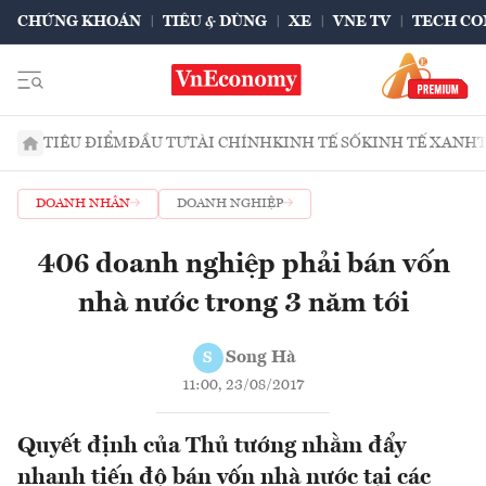
CHỨNG KHOÁN
TIÊU & DÙNG
XE
VNE TV
TECH CO
TIÊU ĐIỂM
ĐẦU TƯ
TÀI CHÍNH
KINH TẾ SỐ
KINH TẾ XANH
DOANH NHÂN
DOANH NGHIỆP
406 doanh nghiệp phải bán vốn
nhà nước trong 3 năm tới
Song Hà
S
11:00, 23/08/2017
Quyết định của Thủ tướng nhằm đẩy
nhanh tiến độ bán vốn nhà nước tại các