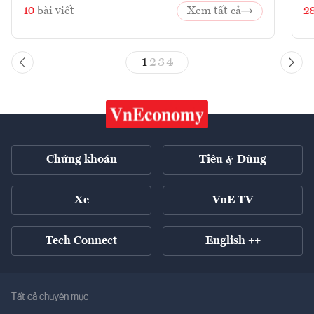
10
bài viết
Xem tất cả
2
1
2
3
4
Chứng khoán
Tiêu & Dùng
Xe
VnE TV
Tech Connect
English ++
Tất cả chuyên mục