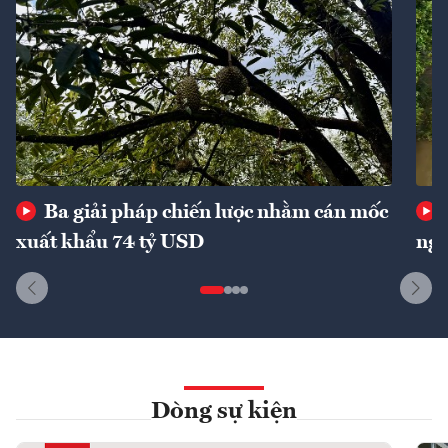
Ba giải pháp chiến lược nhằm cán mốc
xuất khẩu 74 tỷ USD
ngu
Dòng sự kiện