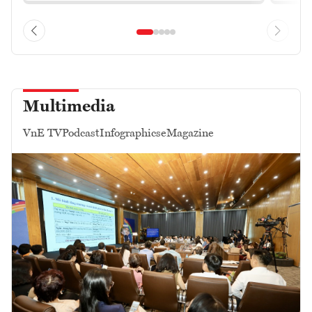
Multimedia
VnE TV
Podcast
Infographics
eMagazine