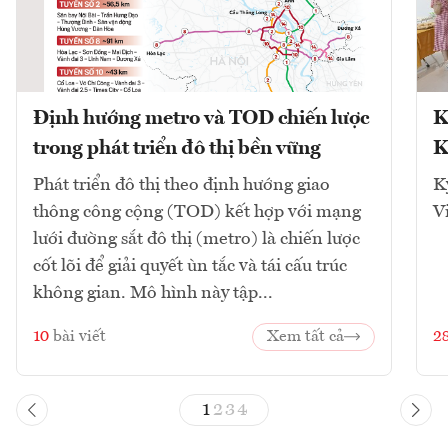
Định hướng metro và TOD chiến lược
K
trong phát triển đô thị bền vững
K
Phát triển đô thị theo định hướng giao
K
thông công cộng (TOD) kết hợp với mạng
V
lưới đường sắt đô thị (metro) là chiến lược
cốt lõi để giải quyết ùn tắc và tái cấu trúc
không gian. Mô hình này tập...
10
bài viết
Xem tất cả
2
1
2
3
4