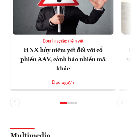
Doanh nghiệp niêm yết
HNX hủy niêm yết đối với cổ
Đề 
phiếu AAV, cảnh báo nhiều mã
với
khác
Đọc ngay
Multimedia