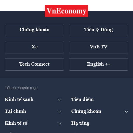
Chứng khoán
Tiêu & Dùng
Xe
VnE TV
Tech Connect
English ++
Tất cả chuyên mục
Kinh tế xanh
Tiêu điểm
Chuyển động xanh
Tài chính
Chứng khoán
Pháp lý
Ngân hàng
Doanh nghiệp niêm yết
Kinh tế số
Hạ tầng
Thương hiệu xanh
Thị trường vốn
Thị trường
Sản phẩm - Thị trường