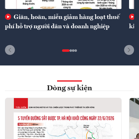
Giãn, hoãn, miễn giảm hàng loạt thuế
phí hỗ trợ người dân và doanh nghiệp
kin
Dòng sự kiện