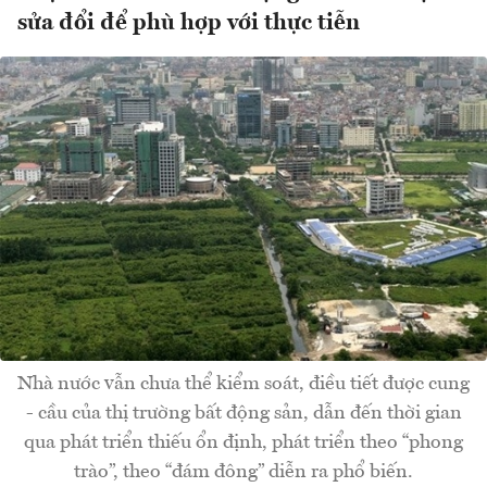
sửa đổi để phù hợp với thực tiễn
Nhà nước vẫn chưa thể kiểm soát, điều tiết được cung
- cầu của thị trường bất động sản, dẫn đến thời gian
qua phát triển thiếu ổn định, phát triển theo “phong
trào”, theo “đám đông” diễn ra phổ biến.