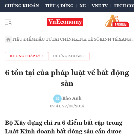
CHỨNG KHOÁN
TIÊU & DÙNG
XE
VNE TV
TECH CO
TIÊU ĐIỂM
ĐẦU TƯ
TÀI CHÍNH
KINH TẾ SỐ
KINH TẾ XANH
KHUNG PHÁP LÝ
CHỨNG KHOÁN
6 tồn tại của pháp luật về bất động
sản
Bảo Anh
B
09:41, 27/05/2014
Bộ Xây dựng chỉ ra 6 điểm bất cập trong
Luật Kinh doanh bất động sản cần được