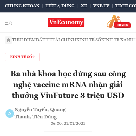
CHỨNG KHOÁN
TIÊU & DÙNG
XE
VNE TV
TECH CO
TIÊU ĐIỂM
ĐẦU TƯ
TÀI CHÍNH
KINH TẾ SỐ
KINH TẾ XANH
KINH TẾ SỐ
Ba nhà khoa học đứng sau công
nghệ vaccine mRNA nhận giải
thưởng VinFuture 3 triệu USD
Nguyễn Tuyến, Quang
N
Thanh, Tiến Dũng
06:00, 21/01/2022