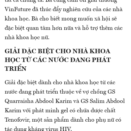
tất cả chúng ta. Bà cũng cảm ơn giải thưởng
VinFuture đã thúc đẩy nghiên cứu của các nhà
khoa học. Bà cho biết mong muốn xã hội sẽ
đặc biệt quan tâm hơn nữa và hỗ trợ thêm các
nhà khoa học nữ.
GIẢI ĐẶC BIỆT CHO NHÀ KHOA
HỌC TỪ CÁC NƯỚC ĐANG PHÁT
TRIỂN
Giải đặc biệt dành cho nhà khoa học từ các
nước đang phát triển thuộc về vợ chồng GS
Quarraisha Abdool Karim và GS Salim Abdool
Karim với phát minh gel có chứa dược chất
Tenofovir, một sản phẩm dành cho phụ nữ có
tác dụng kháng virus HIV.