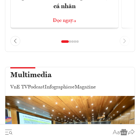
cá nhân
Đọc ngay
Multimedia
VnE TV
Podcast
Infographics
eMagazine