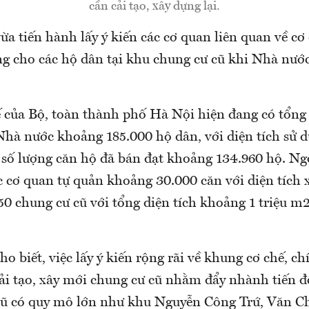
cần cải tạo, xây dựng lại.
a tiến hành lấy ý kiến các cơ quan liên quan về cơ
ng cho các hộ dân tại khu chung cư cũ khi Nhà nước
 của Bộ, toàn thành phố Hà Nội hiện đang có tổng
hà nước khoảng 185.000 hộ dân, với diện tích sử dụ
 số lượng căn hộ đã bán đạt khoảng 134.960 hộ. Ngo
 cơ quan tự quản khoảng 30.000 căn với diện tích xấ
 chung cư cũ với tổng diện tích khoảng 1 triệu m2 
o biết, việc lấy ý kiến rộng rãi về khung cơ chế, c
ải tạo, xây mới chung cư cũ nhằm đẩy nhành tiến độ
cũ có quy mô lớn như khu Nguyễn Công Trứ, Văn 