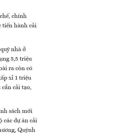
 chế, chính
 tiến hành cải
 quỹ nhà ở
ng 5,5 triệu
ài ra còn có
p xỉ 1 triệu
cần cải tạo,
hính sách mới
 các dự án cải
Chương, Quỳnh