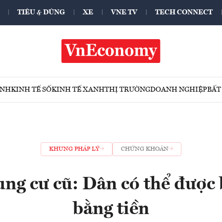
TIÊU & DÙNG
XE
VNE TV
TECH CONNECT
ÍNH
KINH TẾ SỐ
KINH TẾ XANH
THỊ TRƯỜNG
DOANH NGHIỆP
BẤT
KHUNG PHÁP LÝ
CHỨNG KHOÁN
ung cư cũ: Dân có thể được
bằng tiền