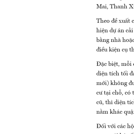
Mai, Thanh Xu
Theo đề xuất 
hiện dự án cải
bằng nhà hoặc 
điều kiện cụ t
Đặc biệt, mỗi
diện tích tối đ
mới) không đư
cư tại chỗ, c
cũ, thì diện t
nằm khác quận,
Đối với các hộ