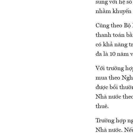
sung với hệ số
nhằm khuyến k
Cũng theo Bộ 
thanh toán bằ
có khả năng tr
đa là 10 năm v
Với trường hợ
mua theo Nghị
được bồi thườ
Nhà nước theo
thuê.
Trường hợp ng
Nhà nước. Nếu 