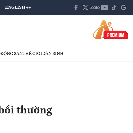
ENGLISH ++
 ĐỘNG SẢN
THẾ GIỚI
DÂN SINH
 bồi thường