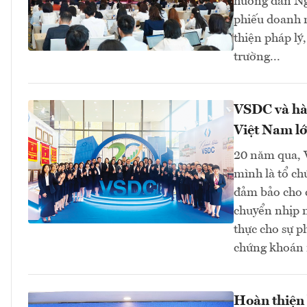
hướng dẫn Ng
phiếu doanh n
thiện pháp lý
trường...
VSDC và hàn
Việt Nam l
20 năm qua, V
mình là tổ ch
đảm bảo cho c
chuyển nhịp n
thực cho sự p
chứng khoán 
Hoàn thiện 