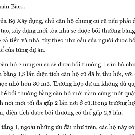
ân Bắc...
của Bộ Xây dựng, chủ căn hộ chung cư cũ nếu phải d
 tạo, xây dựng mới tòa nhà sẽ được bồi thường bằng
cả tiền và nhà, tùy theo nhu cầu của người được b
hể của từng dự án.
 căn hộ chung cư cũ sẽ được bồi thường 1 căn hộ ch
a bằng 1,5 lần diện tích căn hộ cũ đã bị thu hồi, với
ợc nhỏ hơn 30 m2. Trường hợp dự án không đủ quỹ
ó thể bồi thường bằng căn hộ mới nằm cùng một quậ
ích nơi mới tối đa gấp 2 lần nơi ở cũ.Trong trường 
 diện tích được bồi thường có thể gấp 2,5 lần.
 tầng 1, ngoài những ưu đãi như trên, các hộ này c