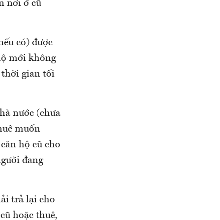
n nơi ở cũ
nếu có) được
 hộ mới không
thời gian tối
Nhà nước (chưa
huê muốn
 căn hộ cũ cho
người đang
i trả lại cho
 cũ hoặc thuê,