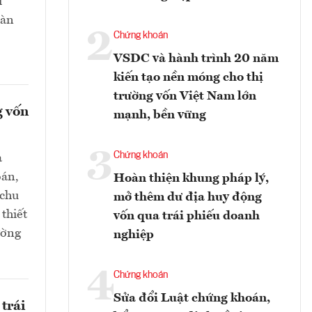
i
oàn
2
Chứng khoán
VSDC và hành trình 20 năm
kiến tạo nền móng cho thị
trường vốn Việt Nam lớn
g vốn
mạnh, bền vững
3
Chứng khoán
a
oán,
Hoàn thiện khung pháp lý,
 chu
mở thêm dư địa huy động
thiết
vốn qua trái phiếu doanh
ường
nghiệp
4
Chứng khoán
Sửa đổi Luật chứng khoán,
trái