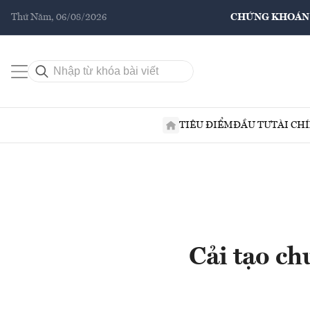
Thứ Năm, 06/08/2026
CHỨNG KHOÁN
TIÊU ĐIỂM
ĐẦU TƯ
TÀI CH
Cải tạo ch