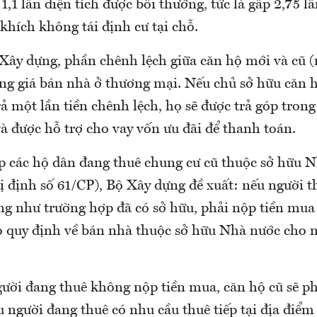
 1,1 lần diện tích được bồi thường, tức là gấp 2,75 lầ
hích không tái định cư tại chỗ.
Xây dựng, phần chênh lệch giữa căn hộ mới và cũ (
ng giá bán nhà ở thương mại. Nếu chủ sở hữu căn
ả một lần tiền chênh lệch, họ sẽ được trả góp trong 
à được hỗ trợ cho vay vốn ưu đãi để thanh toán.
p các hộ dân đang thuê chung cư cũ thuộc sở hữu 
 định số 61/CP), Bộ Xây dựng đề xuất: nếu người t
ng như trường hợp đã có sở hữu, phải nộp tiền mua
 quy định về bán nhà thuộc sở hữu Nhà nước cho 
ười đang thuê không nộp tiền mua, căn hộ cũ sẽ phả
người đang thuê có nhu cầu thuê tiếp tại địa điểm