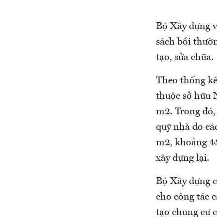
Bộ Xây dựng vừ
sách bồi thườ
tạo, sửa chữa.
Theo thống kế
thuộc sở hữu N
m2. Trong đó,
quỹ nhà do các
m2, khoảng 450
xây dựng lại.
Bộ Xây dựng ch
cho công tác c
tạo chung cư 