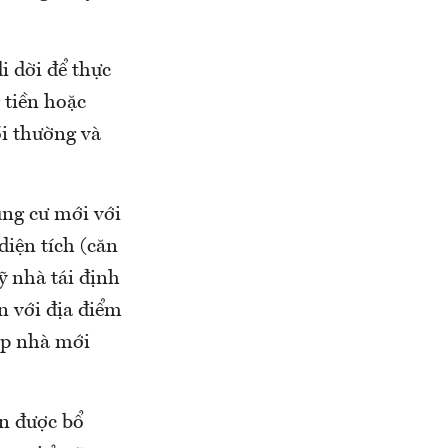
i dời để thực
 tiền hoặc
ồi thường và
ung cư mới với
 diện tích (căn
 nhà tái định
n với địa điểm
hợp nhà mới
òn được bổ