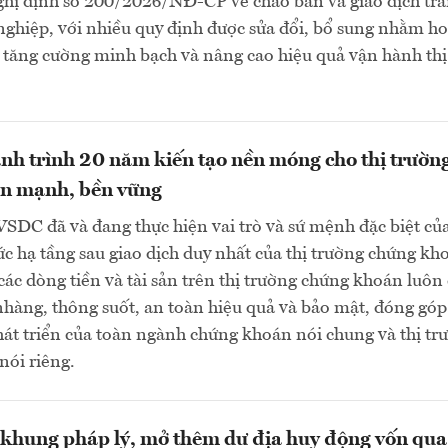
hị định số 200/2026/NĐ-CP về chào bán và giao dịch trá
ghiệp, với nhiều quy định được sửa đổi, bổ sung nhằm h
, tăng cường minh bạch và nâng cao hiệu quả vận hành thị
h trình 20 năm kiến tạo nền móng cho thị trườn
ớn mạnh, bền vững
SDC đã và đang thực hiện vai trò và sứ mệnh đặc biệt củ
ức hạ tầng sau giao dịch duy nhất của thị trường chứng kh
ác dòng tiền và tài sản trên thị trường chứng khoán luôn
hàng, thông suốt, an toàn hiệu quả và bảo mật, đóng góp 
hát triển của toàn ngành chứng khoán nói chung và thị tr
nói riêng.
khung pháp lý, mở thêm dư địa huy động vốn qua 