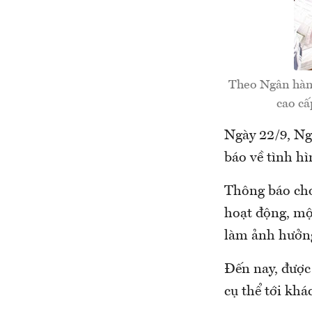
Theo Ngân hàng 
cao cấ
Ngày 22/9, N
báo về tình h
Thông báo cho
hoạt động, mộ
làm ảnh hưởng
Đến nay, đượ
cụ thể tới kh