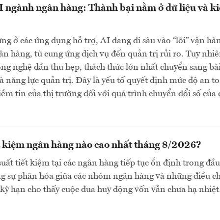
 ngành ngân hàng: Thành bại nằm ở dữ liệu và k
g ở các ứng dụng hỗ trợ, AI đang đi sâu vào “lõi” vận hà
n hàng, từ cung ứng dịch vụ đến quản trị rủi ro. Tuy nhiê
ông nghệ dần thu hẹp, thách thức lớn nhất chuyển sang bà
và năng lực quản trị. Đây là yếu tố quyết định mức độ an t
iềm tin của thị trường đối với quá trình chuyển đổi số của 
ết kiệm ngân hàng nào cao nhất tháng 8/2026?
suất tiết kiệm tại các ngân hàng tiếp tục ổn định trong đầu
ng sự phân hóa giữa các nhóm ngân hàng và những điều c
 kỳ hạn cho thấy cuộc đua huy động vốn vẫn chưa hạ nhiệ