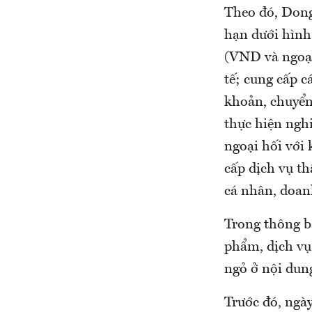
Theo đó, Dong
hạn dưới hình 
(VND và ngoại 
tế; cung cấp c
khoản, chuyển 
thực hiện nghi
ngoại hối với
cấp dịch vụ th
cá nhân, doan
Trong thông bá
phẩm, dịch vụ
ngỏ ở nội dun
Trước đó, ngà