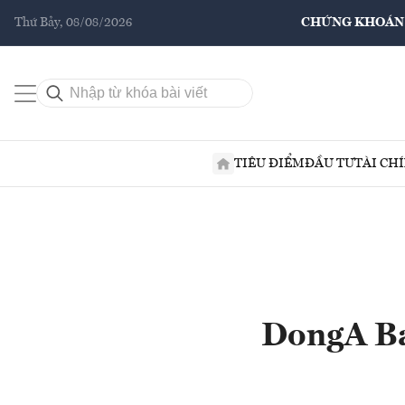
Thứ Bảy, 08/08/2026
CHỨNG KHOÁN
TIÊU ĐIỂM
ĐẦU TƯ
TÀI CH
DongA Ba