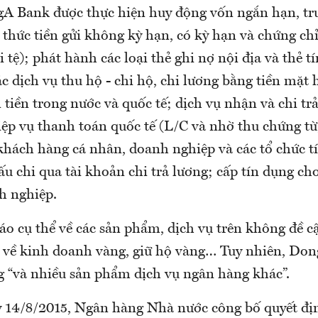
A Bank được thực hiện huy động vốn ngắn hạn, tr
thức tiền gửi không kỳ hạn, có kỳ hạn và chứng chỉ
tệ); phát hành các loại thẻ ghi nợ nội địa và thẻ t
ác dịch vụ thu hộ - chi hộ, chi lương bằng tiền mặt
tiền trong nước và quốc tế; dịch vụ nhận và chi trả
ệp vụ thanh toán quốc tế (L/C và nhờ thu chứng từ)
 khách hàng cá nhân, doanh nghiệp và các tổ chức t
ấu chi qua tài khoản chi trả lương; cấp tín dụng c
h nghiệp.
o cụ thể về các sản phẩm, dịch vụ trên không đề c
 về kinh doanh vàng, giữ hộ vàng… Tuy nhiên, Do
g “và nhiều sản phẩm dịch vụ ngân hàng khác”.
y 14/8/2015, Ngân hàng Nhà nước công bố quyết đ