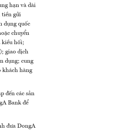
ung hạn và dài
 tiền gửi
ín dụng quốc
 hoặc chuyển
 kiều hối;
; giao dịch
ín dụng; cung
ho khách hàng
ập đến các sản
ngA Bank để
ịnh đưa DongA