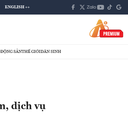
ENGLISH ++
 ĐỘNG SẢN
THẾ GIỚI
DÂN SINH
, dịch vụ