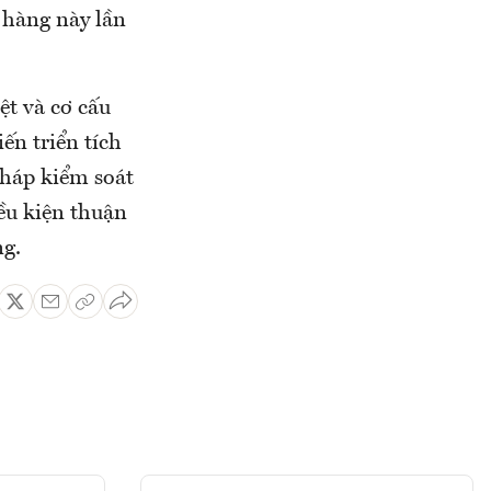
 hàng này lần
ệt và cơ cấu
ến triển tích
háp kiểm soát
iều kiện thuận
g.