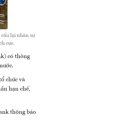
cấu lại nhân sự
ch cực.
k) có thông
nước.
tổ chức và
hần hạn chế,
ank thông báo