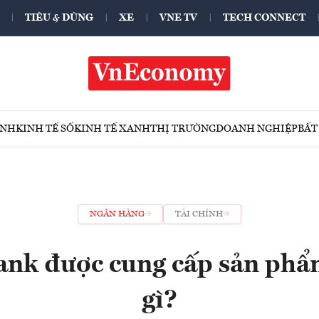
TIÊU & DÙNG
XE
VNE TV
TECH CONNECT
ÍNH
KINH TẾ SỐ
KINH TẾ XANH
THỊ TRƯỜNG
DOANH NGHIỆP
BẤT
NGÂN HÀNG
TÀI CHÍNH
nk được cung cấp sản phẩm
gì?