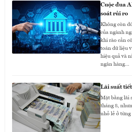
Cuộc đua AI
soát rủi ro
Không còn dừn
của ngành ngâ
khi rào cản c
toán dữ liệu 
hiệu quả và n
ngân hàng…
Lãi suất ti
Mặt bằng lãi 
tháng 8, như
nhỏ lẻ ở từng