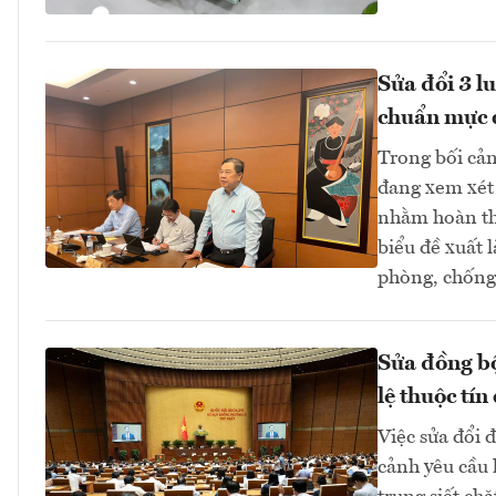
Sửa đổi 3 l
chuẩn mực 
Trong bối cản
đang xem xét 
nhằm hoàn thi
biểu đề xuất 
phòng, chống 
Sửa đồng bộ
lệ thuộc tín
Việc sửa đổi 
cảnh yêu cầu 