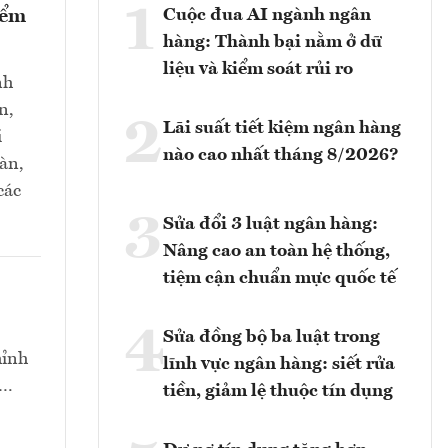
1
Cuộc đua AI ngành ngân
iểm
hàng: Thành bại nằm ở dữ
liệu và kiểm soát rủi ro
nh
n,
2
Lãi suất tiết kiệm ngân hàng
i
nào cao nhất tháng 8/2026?
oàn,
các
3
Sửa đổi 3 luật ngân hàng:
Nâng cao an toàn hệ thống,
tiệm cận chuẩn mực quốc tế
4
Sửa đồng bộ ba luật trong
hỉnh
lĩnh vực ngân hàng: siết rửa
t…
tiền, giảm lệ thuộc tín dụng