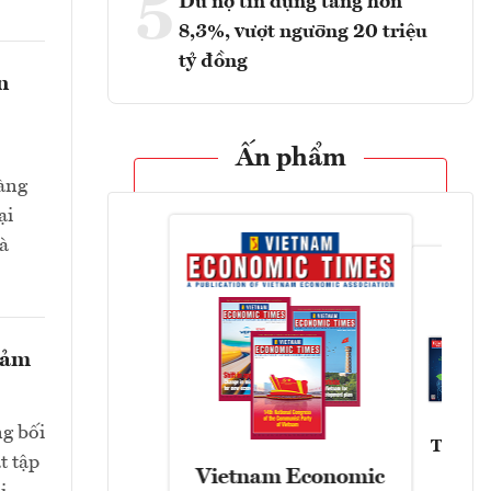
5
Dư nợ tín dụng tăng hơn
8,3%, vượt ngưỡng 20 triệu
tỷ đồng
n
Ấn phẩm
hàng
ại
và
giảm
ng bối
Tạp chí
t tập
Vietnam Economic