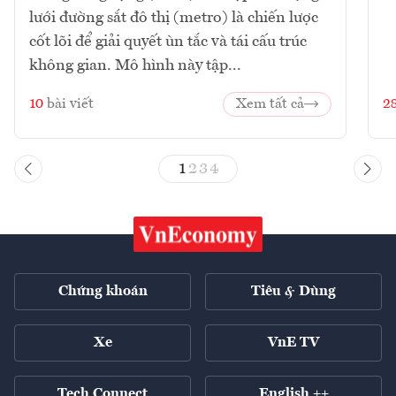
lưới đường sắt đô thị (metro) là chiến lược
cốt lõi để giải quyết ùn tắc và tái cấu trúc
không gian. Mô hình này tập...
10
bài viết
Xem tất cả
2
1
2
3
4
Chứng khoán
Tiêu & Dùng
Xe
VnE TV
Tech Connect
English ++