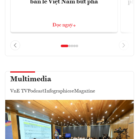
bán lẻ Việt Nam bứt phá
phá 
đ
Đọc ngay
Multimedia
VnE TV
Podcast
Infographics
eMagazine