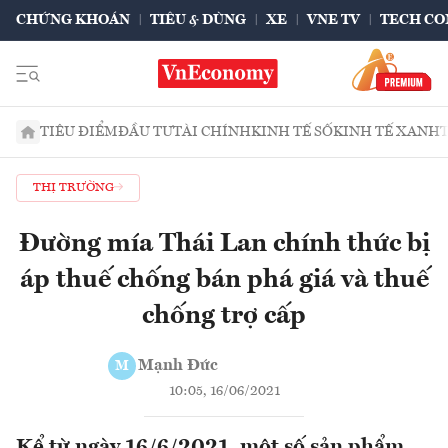
CHỨNG KHOÁN
TIÊU & DÙNG
XE
VNE TV
TECH CO
TIÊU ĐIỂM
ĐẦU TƯ
TÀI CHÍNH
KINH TẾ SỐ
KINH TẾ XANH
THỊ TRƯỜNG
Đường mía Thái Lan chính thức bị
áp thuế chống bán phá giá và thuế
chống trợ cấp
Mạnh Đức
M
10:05, 16/06/2021
Kể từ ngày 16/6/2021, một số sản phẩm