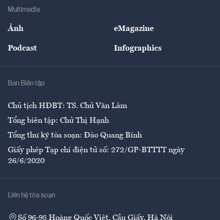
Địa phương
Thị trường
Bảo hiểm
Multimedia
Sự kiện
Nhân lực
Ảnh
eMagazine
Đẹp +
An sinh
Podcast
Infographics
Giải trí
Y tế
Nhà
Ban Biên tập
Ẩm thực
Chủ tịch HĐBT: TS. Chử Văn Lâm
Tổng biên tập: Chử Thị Hạnh
Tổng thư ký tòa soạn: Đào Quang Bính
Giấy phép Tạp chí điện tử số: 272/GP-BTTTT ngày
26/6/2020
Liên hệ tòa soạn
Số 96-98 Hoàng Quốc Việt, Cầu Giấy, Hà Nội