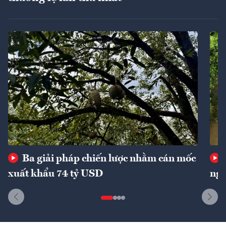
Ba giải pháp chiến lược nhằm cán mốc
xuất khẩu 74 tỷ USD
ngu