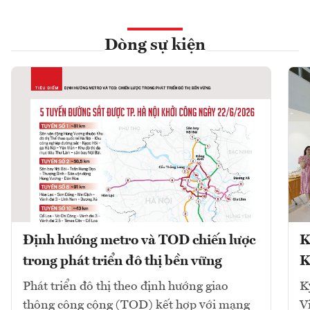
Dòng sự kiện
Định hướng metro và TOD chiến lược
K
trong phát triển đô thị bền vững
K
Phát triển đô thị theo định hướng giao
K
thông công cộng (TOD) kết hợp với mạng
V