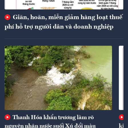
Giãn, hoãn, miễn giảm hàng loạt thuế
phí hỗ trợ người dân và doanh nghiệp
Thanh Hóa khẩn trương làm rõ
nguyên nhân nước suối Xú đổi màu
kin