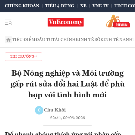
CHỨNG KHOÁN
TIÊU & DÙNG
XE
VNE TV
TECH CO
TIÊU ĐIỂM
ĐẦU TƯ
TÀI CHÍNH
KINH TẾ SỐ
KINH TẾ XANH
THỊ TRƯỜNG
Bộ Nông nghiệp và Môi trường
gấp rút sửa đổi hai Luật để phù
hợp với tình hình mới
Chu Khôi
C
22:54, 09/05/2025
Để nhanh chóng thích ứng với phân cấp