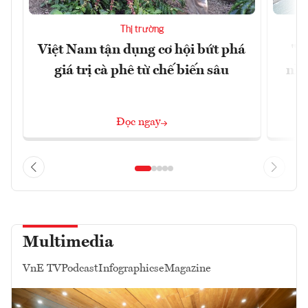
Thị trường
Việt Nam tận dụng cơ hội bứt phá
"H
giá trị cà phê từ chế biến sâu
nhì
Đọc ngay
Multimedia
VnE TV
Podcast
Infographics
eMagazine