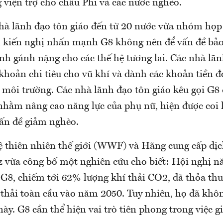
g viện trợ cho châu Phi và các nước nghèo.
à lãnh đạo tôn giáo đến từ 20 nước vừa nhóm họp
 kiến nghị nhấn mạnh G8 không nên để vấn đề bảo
ành gánh nặng cho các thế hệ tương lai. Các nhà lã
khoản chi tiêu cho vũ khí và dành các khoản tiền đ
 môi trường. Các nhà lãnh đạo tôn giáo kêu gọi G8 
nhằm nâng cao năng lực của phụ nữ, hiện được coi 
vấn đề giảm nghèo.
ệ thiên nhiên thế giới (WWF) và Hãng cung cấp dịc
nz vừa công bố một nghiên cứu cho biết: Hội nghị n
 G8, chiếm tới 62% lượng khí thải CO2, đã thỏa t
 thải toàn cầu vào năm 2050. Tuy nhiên, họ đã khô
ày. G8 cần thể hiện vai trò tiên phong trong việc 