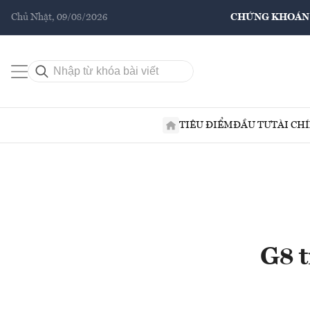
Chủ Nhật, 09/08/2026
CHỨNG KHOÁN
TIÊU ĐIỂM
ĐẦU TƯ
TÀI CH
G8 t