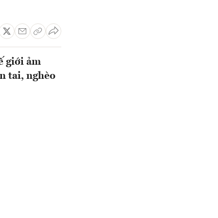
ế giới ảm
n tai, nghèo