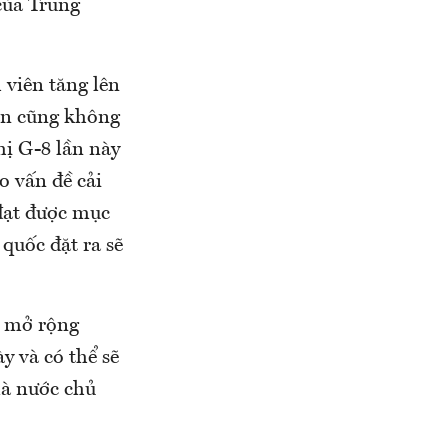
của Trung
 viên tăng lên
Bản cũng không
hị G-8 lần này
o vấn đề cải
 đạt được mục
quốc đặt ra sẽ
ề mở rộng
y và có thể sẽ
là nước chủ