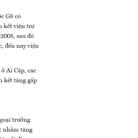
ớc G8 có
 kết viện trợ
 2005, sau đó
c, đến nay viện
ở Ai Cập, các
m kết tăng gấp
goại trưởng
ệt nhằm tăng