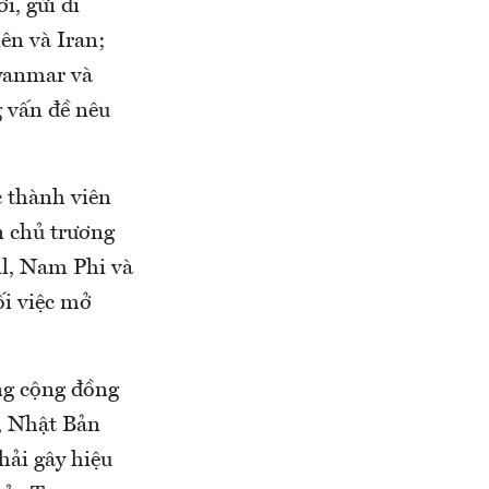
i, gửi đi
ên và Iran;
Myanmar và
g vấn đề nêu
c thành viên
n chủ trương
l, Nam Phi và
ối việc mở
ong cộng đồng
y, Nhật Bản
hải gây hiệu