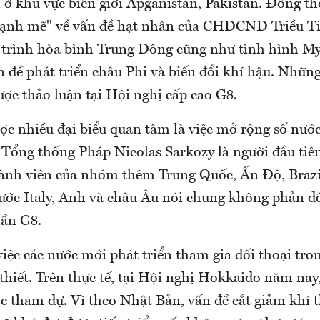
ở khu vực biên giới Apganistan, Pakistan. Đồng thờ
ạnh mẽ" về vấn đề hạt nhân của CHDCND Triều Ti
n trình hòa bình Trung Đông cũng như tình hình 
 đề phát triển châu Phi và biến đổi khí hậu. Nhữn
ược thảo luận tại Hội nghị cấp cao G8.
ợc nhiều đại biểu quan tâm là việc mở rộng số nướ
Tổng thống Pháp Nicolas Sarkozy là người đầu tiê
ành viên của nhóm thêm Trung Quốc, Ấn Độ, Brazi
ước Italy, Anh và châu Âu nói chung không phản đ
ần G8.
iệc các nước mới phát triển tham gia đối thoại tr
 thiết. Trên thực tế, tại Hội nghị Hokkaido năm na
c tham dự. Vì theo Nhật Bản, vấn đề cắt giảm khí t