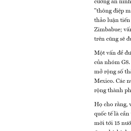
cường an ninh 
"thông điệp m
thảo luận tiế
Zimbabue; vấn
trên cũng sẽ đ
Một vấn đề đư
của nhóm G8. 
mở rộng số th
Mexico. Các n
rộng thành ph
Họ cho rằng, v
quốc tế là cần
mời tới 15 nướ