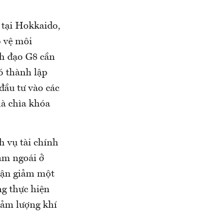
 tại Hokkaido,
 vệ môi
nh đạo G8 cần
ó thành lập
đầu tư vào các
là chìa khóa
h vụ tài chính
ăm ngoái ở
huận giảm một
ng thực hiện
giảm lượng khí