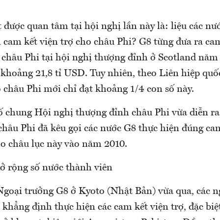
 được quan tâm tại hội nghị lần này là: liệu các nư
 cam kết viện trợ cho châu Phi? G8 từng đưa ra cam
 châu Phi tại hội nghị thượng đỉnh ở Scotland năm
khoảng 21,8 tỉ USD. Tuy nhiên, theo Liên hiệp quố
 châu Phi mới chỉ đạt khoảng 1/4 con số này.
ố chung Hội nghị thượng đỉnh châu Phi vừa diễn ra 
châu Phi đã kêu gọi các nước G8 thực hiện đúng ca
ho châu lục này vào năm 2010.
ở rộng số nước thành viên
Ngoại trưởng G8 ở Kyoto (Nhật Bản) vừa qua, các n
 khẳng định thực hiện các cam kết viện trợ, đặc bi