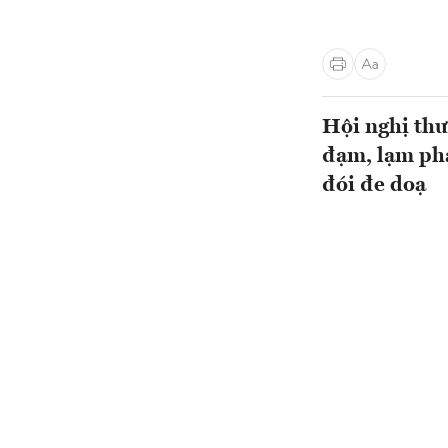
Hội nghị thư
đạm, lạm phát
đói đe doạ