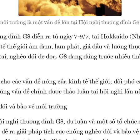
môi trường là một vấn đề lớn tại Hội nghị thượng đỉnh G8 
ng đỉnh G8 diễn ra từ ngày 7-9/7, tại Hokkaido (Nh
tế thế giới ảm đạm, lạm phát, giá dầu và lương thực
tai, nghèo đói đe doạ. G8 đang đứng trước nhiều th
cho các vấn đề nóng của kinh tế thế giới; đối phó 
ững vấn đề chính được thảo luận tại hội nghị lần n
ói và bảo vệ môi trường
i nghị thượng đỉnh G8, dư luận và một số tổ chức q
 đề ra giải pháp tích cực chống nghèo đói và bảo v