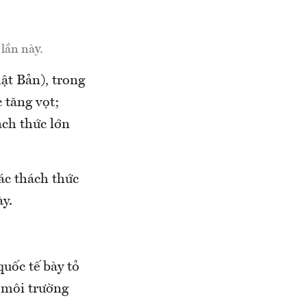
lần này.
ật Bản), trong
 tăng vọt;
ách thức lớn
các thách thức
ày.
uốc tế bày tỏ
ệ môi trường