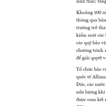
sinh thái; tăn
Khoảng 100 nh
thông qua bản
trường trở th
kiểm soát các 
các quỹ bảo vệ
chương trình 
để giải quyết 
Tổ chức bảo v
quốc tế Allia
Đức, các nước
nửa lượng khí
được cam kết n