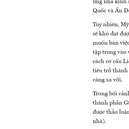
ứng nhà kính s
Quốc và Ấn Đ
Tuy nhiên, Mỹ 
sẽ khó đạt đư
muốn bàn việc
tập trung vào 
cách cơ cấu L
tiêu trở thành
càng xa vời.
Trong bối cản
thành phần G8 
được thảo luận
nhà).