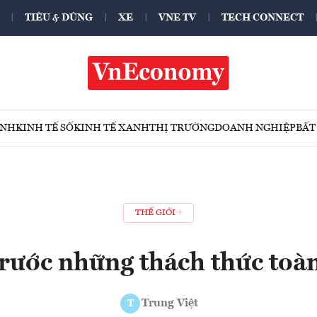
TIÊU & DÙNG
XE
VNE TV
TECH CONNECT
ÍNH
KINH TẾ SỐ
KINH TẾ XANH
THỊ TRƯỜNG
DOANH NGHIỆP
BẤT
THẾ GIỚI
rước những thách thức toà
Trung Việt
T