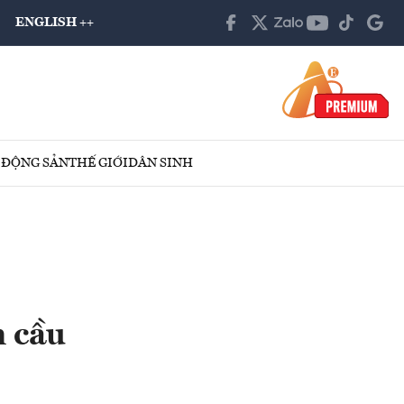
ENGLISH ++
 ĐỘNG SẢN
THẾ GIỚI
DÂN SINH
n cầu