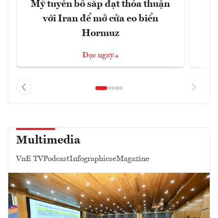
Mỹ tuyên bố sắp đạt thỏa thuận
“
với Iran để mở cửa eo biển
g
Hormuz
Đọc ngay
Multimedia
VnE TV
Podcast
Infographics
eMagazine