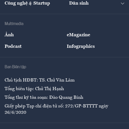
Nhà đầu tư
Du lịch
Công nghệ & Startup
Dân sinh
Tư vấn
Nông sản
Doanh nhân
Tư vấn Tiêu & Dùng
Infographics
Hạ tầng
Sức khỏe
Khung pháp lý
Doanh nghiệp
Địa phương
Thị trường
Bảo hiểm
Multimedia
Sự kiện
Nhân lực
Ảnh
eMagazine
Đẹp +
An sinh
Podcast
Infographics
Giải trí
Y tế
Nhà
Ban Biên tập
Ẩm thực
Chủ tịch HĐBT: TS. Chử Văn Lâm
Tổng biên tập: Chử Thị Hạnh
Tổng thư ký tòa soạn: Đào Quang Bính
Giấy phép Tạp chí điện tử số: 272/GP-BTTTT ngày
26/6/2020