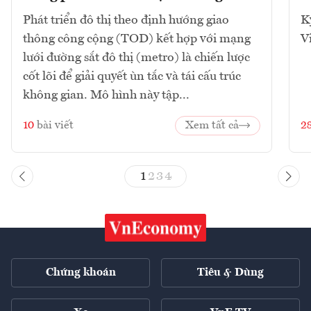
Phát triển đô thị theo định hướng giao
K
thông công cộng (TOD) kết hợp với mạng
V
lưới đường sắt đô thị (metro) là chiến lược
cốt lõi để giải quyết ùn tắc và tái cấu trúc
không gian. Mô hình này tập...
10
bài viết
Xem tất cả
2
1
2
3
4
Chứng khoán
Tiêu & Dùng