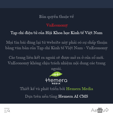
Bản quyền thuộc về
VnEconomy
Tạp chí điện tử của Hội Khoa học Kinh tế Việt Nam
Mọi tin bài đăng lại từ website này phải có sự chấp thuận
bằng văn bản của
Tạp chí Kinh tế Việt Nam - VnEconomy
Các trang liên kết ra ngoài sẽ được mở ra ở cửa sổ mới.
VnEconomy không chịu trách nhiệm nội dung các trang
ngoài.
Thiết kế và phát triển bởi
Hemera Media
Dựa trên nền tảng
Hemera AI CMS