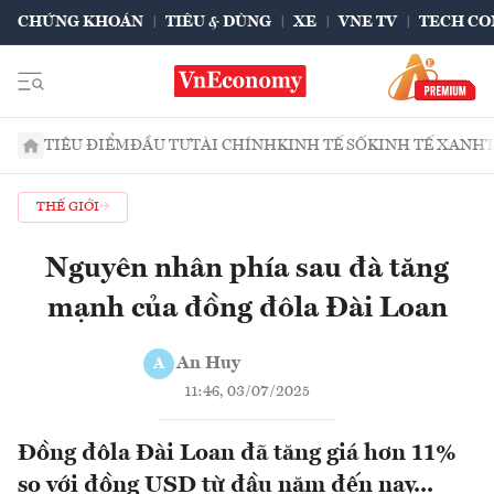
CHỨNG KHOÁN
TIÊU & DÙNG
XE
VNE TV
TECH CO
TIÊU ĐIỂM
ĐẦU TƯ
TÀI CHÍNH
KINH TẾ SỐ
KINH TẾ XANH
THẾ GIỚI
Nguyên nhân phía sau đà tăng
mạnh của đồng đôla Đài Loan
An Huy
A
11:46, 03/07/2025
Đồng đôla Đài Loan đã tăng giá hơn 11%
so với đồng USD từ đầu năm đến nay...