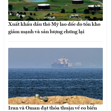
Xuất khẩu dầu thô Mỹ lao dốc do tồn kho
giảm mạnh và sản lượng chững lại
Iran và Oman đạt thỏa thuận về eo biển