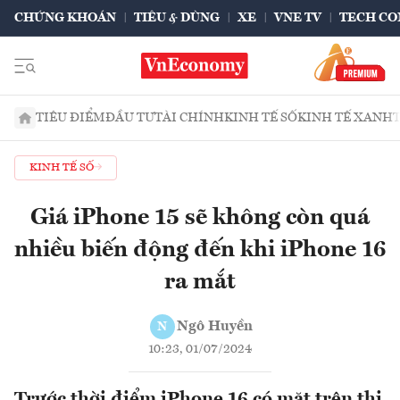
CHỨNG KHOÁN
TIÊU & DÙNG
XE
VNE TV
TECH CO
TIÊU ĐIỂM
ĐẦU TƯ
TÀI CHÍNH
KINH TẾ SỐ
KINH TẾ XANH
KINH TẾ SỐ
Giá iPhone 15 sẽ không còn quá
nhiều biến động đến khi iPhone 16
ra mắt
Ngô Huyền
N
10:23, 01/07/2024
Trước thời điểm iPhone 16 có mặt trên thị