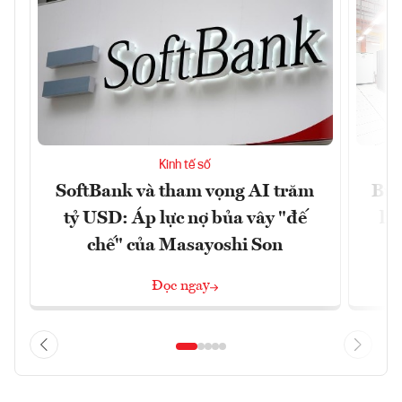
Kinh tế số
SoftBank và tham vọng AI trăm
Bùn
tỷ USD: Áp lực nợ bủa vây "đế
li
chế" của Masayoshi Son
Đọc ngay