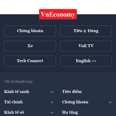
Chứng khoán
Tiêu & Dùng
Xe
VnE TV
Tech Connect
English ++
Tất cả chuyên mục
Kinh tế xanh
Tiêu điểm
Chuyển động xanh
Tài chính
Chứng khoán
Pháp lý
Ngân hàng
Doanh nghiệp niêm yết
Kinh tế số
Hạ tầng