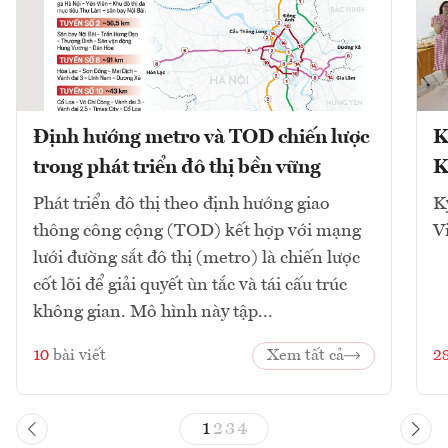
Định hướng metro và TOD chiến lược
K
trong phát triển đô thị bền vững
K
Phát triển đô thị theo định hướng giao
K
thông công cộng (TOD) kết hợp với mạng
V
lưới đường sắt đô thị (metro) là chiến lược
cốt lõi để giải quyết ùn tắc và tái cấu trúc
không gian. Mô hình này tập...
10
bài viết
Xem tất cả
2
1
2
3
4