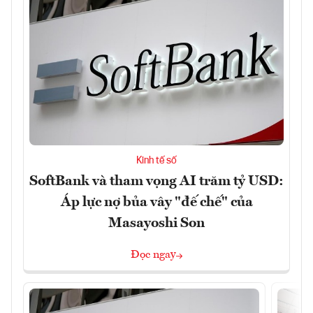
Kinh tế số
SoftBank và tham vọng AI trăm tỷ USD:
Áp lực nợ bủa vây "đế chế" của
Masayoshi Son
Đọc ngay