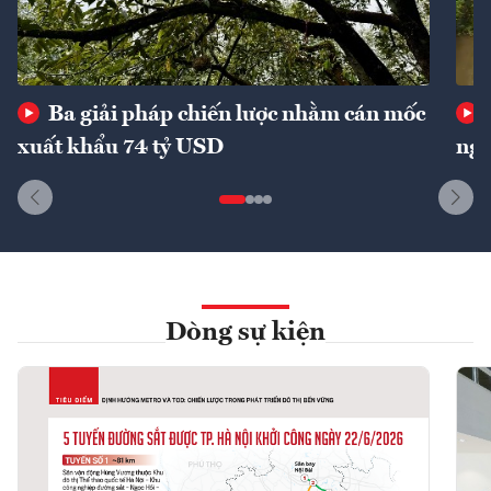
Ba giải pháp chiến lược nhằm cán mốc
xuất khẩu 74 tỷ USD
ngu
Dòng sự kiện