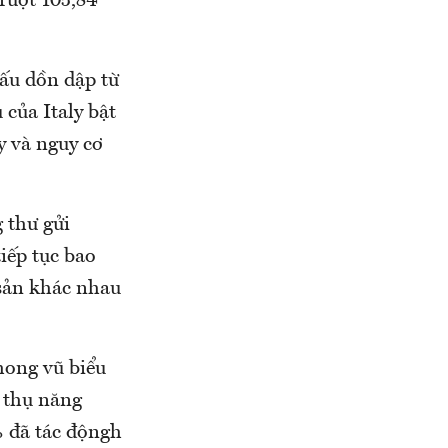
rượt 105,84
ấu dồn dập từ
 của Italy bật
y và nguy cơ
 thư gửi
iếp tục bao
 sản khác nhau
hong vũ biểu
 thụ năng
% đã tác độngh