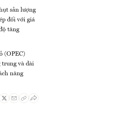
 hụt sản lượng
ép đối với giá
 độ tăng
mỏ (OPEC)
 trung và dài
sách năng