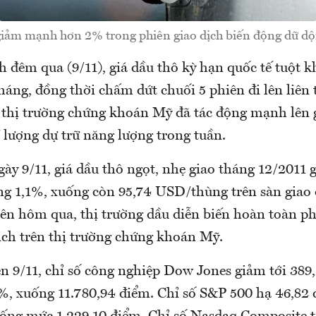
giảm mạnh hơn 2% trong phiên giao dịch biến động dữ dộ
h đêm qua (9/11), giá dầu thô kỳ hạn quốc tế tuột 
háng, đồng thời chấm dứt chuối 5 phiên đi lên liên 
thị trường chứng khoán Mỹ đã tác động mạnh lên g
ề lượng dự trữ năng lượng trong tuần.
gày 9/11, giá dầu thô ngọt, nhẹ giao tháng 12/2011 
g 1,1%, xuống còn 95,74 USD/thùng trên sàn giao
ên hôm qua, thị trường dầu diễn biến hoàn toàn p
dịch trên thị trường chứng khoán Mỹ.
n 9/11, chỉ số công nghiệp Dow Jones giảm tới 389
%, xuống 11.780,94 điểm. Chỉ số S&P 500 hạ 46,82 