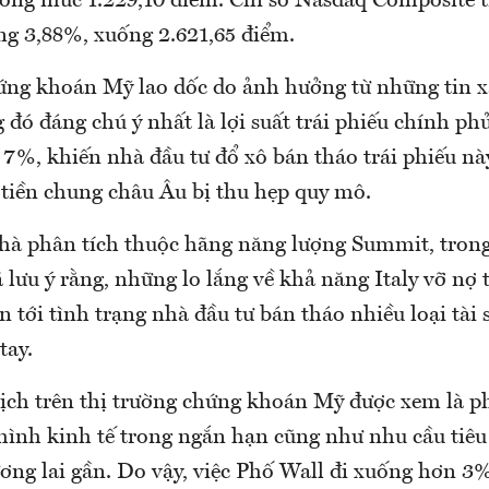
ống mức 1.229,10 điểm. Chỉ số Nasdaq Composite t
ng 3,88%, xuống 2.621,65 điểm.
ứng khoán Mỹ lao dốc do ảnh hưởng từ những tin x
 đó đáng chú ý nhất là lợi suất trái phiếu chính phủ
 7%, khiến nhà đầu tư đổ xô bán tháo trái phiếu nà
tiền chung châu Âu bị thu hẹp quy mô.
hà phân tích thuộc hãng năng lượng Summit, trong
lưu ý rằng, những lo lắng về khả năng Italy vỡ nợ t
n tới tình trạng nhà đầu tư bán tháo nhiều loại tài
tay.
dịch trên thị trường chứng khoán Mỹ được xem là p
 hình kinh tế trong ngắn hạn cũng như nhu cầu tiêu
ương lai gần. Do vậy, việc Phố Wall đi xuống hơn 3