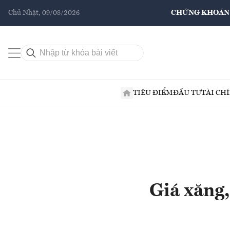
Chủ Nhật, 09/08/2026
CHỨNG KHOÁN
TIÊU ĐIỂM
ĐẦU TƯ
TÀI CH
Giá xăng,