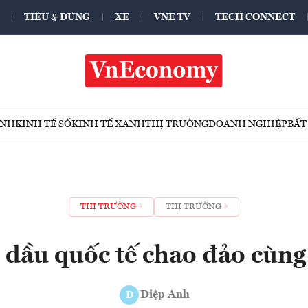
TIÊU & DÙNG
XE
VNE TV
TECH CONNECT
ÍNH
KINH TẾ SỐ
KINH TẾ XANH
THỊ TRƯỜNG
DOANH NGHIỆP
BẤT
THỊ TRƯỜNG
THỊ TRƯỜNG
 dầu quốc tế chao đảo cùn
Diệp Anh
D