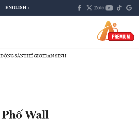
ENGLISH ++
 ĐỘNG SẢN
THẾ GIỚI
DÂN SINH
g Phố Wall