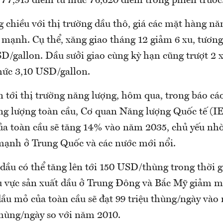
n 77,915 điểm từ mức 76,620 điểm trong phiên trước
 chiều với thị trường dầu thô, giá các mặt hàng n
 mạnh. Cụ thể, xăng giao tháng 12 giảm 6 xu, tươn
D/gallon. Dầu sưởi giao cùng kỳ hạn cũng trượt 2 
ức 3,10 USD/gallon.
n tới thị trường năng lượng, hôm qua, trong báo c
ng lượng toàn cầu, Cơ quan Năng lượng Quốc tế (IE
ủa toàn cầu sẽ tăng 14% vào năm 2035, chủ yếu nh
 mạnh ở Trung Quốc và các nước mới nổi.
 dầu có thể tăng lên tới 150 USD/thùng trong thời 
u vực sản xuất dầu ở Trung Đông và Bắc Mỹ giảm 
dầu mỏ của toàn cầu sẽ đạt 99 triệu thùng/ngày vào
thùng/ngày so với năm 2010.