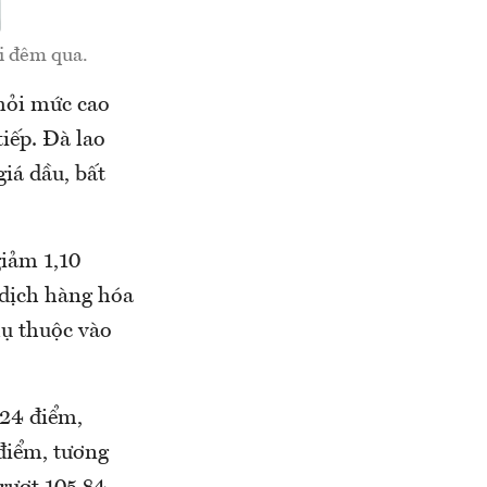
i đêm qua.
khỏi mức cao
tiếp. Đà lao
iá dầu, bất
giảm 1,10
 dịch hàng hóa
hụ thuộc vào
,24 điểm,
điểm, tương