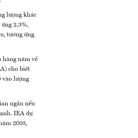
.
ăng lượng khác
g ứng 2,3%,
xu, tương ứng
áo hàng năm về
A) cho biết
ờ vào lượng
gian ngắn nếu
mạnh. IEA dự
 năm 2035,