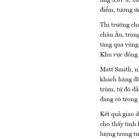
ứng 3,67%, xu
điểm, tương ứ
Thị trường ch
châu Âu, trong
tăng qua vùng
Khu vực đồng 
Matt Smith, n
khách hàng đã 
trùm, từ đó dẫ
đang có trong 
Kết quả giao 
cho thấy tình
lượng trong t