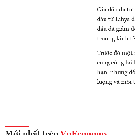
Giá dầu đã từn
dầu từ Libya d
dầu đã giảm do
trưởng kinh tế
Trước đó một 
cũng công bố 
hạn, nhưng đồ
lượng và môi t
Mới nhất trên
VnEconomy