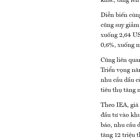
khác, tăng lê
Diễn biến cùng
cũng suy giảm
xuống 2,64 US
0,6%, xuống m
Cũng liên qua
Triển vọng nă
nhu cầu dầu c
tiêu thụ tăng
Theo IEA, giá
đầu tư vào kh
báo, nhu cầu 
tăng 12 triệu 