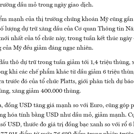
trường dầu mỏ trong ngày giao dịch.
iểm mạnh của thị trường chứng khoán Mỹ cũng gần
bố lượng dự trữ xăng dầu của Cơ quan Thông tin N
ới nhất của tổ chức này, trong tuần kết thúc ngày 
g của Mỹ đều giảm đáng ngạc nhiên.
dầu thô dự trữ trong tuần giảm tới 1,4 triệu thùng,
ong khi các chế phẩm khác từ dầu giảm 6 triệu thùn
tra trước đó của tổ chức Platts, giới phân tích dự bá
hùng, xăng giảm 400.000 thùng.
, đồng USD tăng giá mạnh so với Euro, cũng góp 
hàng hóa tính bằng USD như dầu mỏ, giảm mạnh. Cụ
 số USD, thước đo giá trị đồng bạc xanh so với rổ 6 l