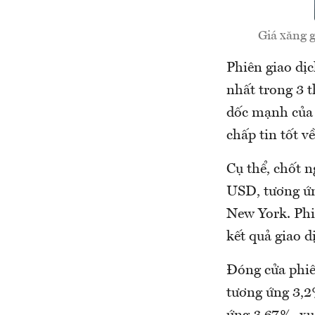
Giá xăng 
Phiên giao dịc
nhất trong 3 t
dốc mạnh của 
chấp tin tốt v
Cụ thể, chốt n
USD, tương ứn
New York. Phi
kết quả giao 
Đóng cửa phiê
tương ứng 3,2