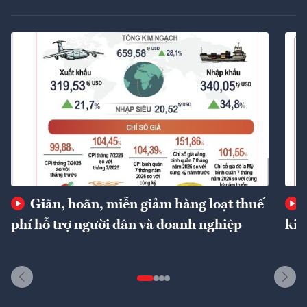
Giãn, hoãn, miễn giảm hàng loạt thuế
phí hỗ trợ người dân và doanh nghiệp
kin