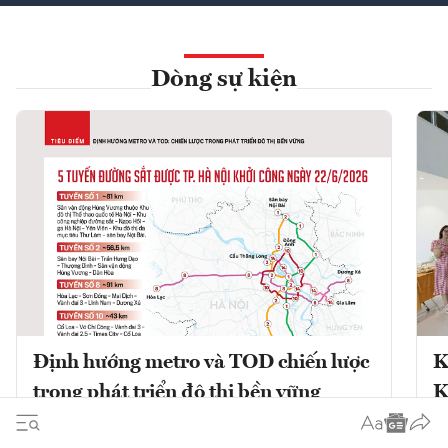
Dòng sự kiện
Định hướng metro và TOD chiến lược
K
trong phát triển đô thị bền vững
K
Phát triển đô thị theo định hướng giao
K