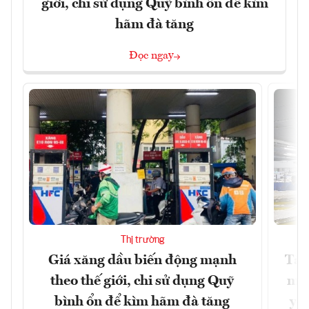
giới, chi sử dụng Quỹ bình ổn để kìm
hãm đà tăng
Đọc ngay
Thị trường
Giá xăng dầu biến động mạnh
Tăn
theo thế giới, chi sử dụng Quỹ
min
bình ổn để kìm hãm đà tăng
yêu