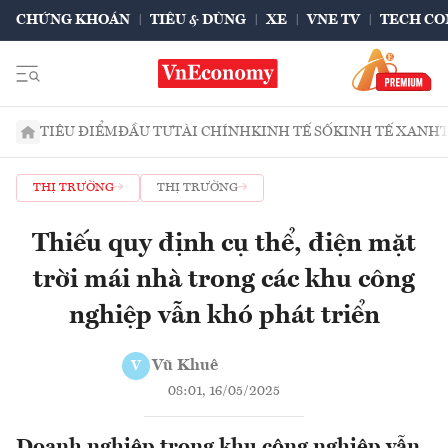
CHỨNG KHOÁN
TIÊU & DÙNG
XE
VNE TV
TECH CO
TIÊU ĐIỂM
ĐẦU TƯ
TÀI CHÍNH
KINH TẾ SỐ
KINH TẾ XANH
THỊ TRƯỜNG
THỊ TRƯỜNG
Thiếu quy định cụ thể, điện mặt
trời mái nhà trong các khu công
nghiệp vẫn khó phát triển
Vũ Khuê
V
08:01, 16/05/2025
Doanh nghiệp trong khu công nghiệp vẫn