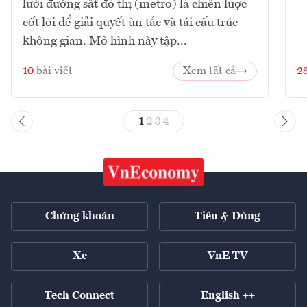
lưới đường sắt đô thị (metro) là chiến lược
cốt lõi để giải quyết ùn tắc và tái cấu trúc
không gian. Mô hình này tập...
10
bài viết
Xem tất cả
2
1
2
3
4
Chứng khoán
Tiêu & Dùng
Xe
VnE TV
Tech Connect
English ++