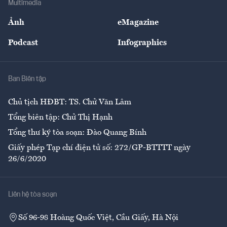
Multimedia
Sự kiện
Nhân lực
Ảnh
eMagazine
Đẹp +
An sinh
Podcast
Infographics
Giải trí
Y tế
Nhà
Ban Biên tập
Ẩm thực
Chủ tịch HĐBT: TS. Chử Văn Lâm
Tổng biên tập: Chử Thị Hạnh
Tổng thư ký tòa soạn: Đào Quang Bính
Giấy phép Tạp chí điện tử số: 272/GP-BTTTT ngày
26/6/2020
Liên hệ tòa soạn
Số 96-98 Hoàng Quốc Việt, Cầu Giấy, Hà Nội