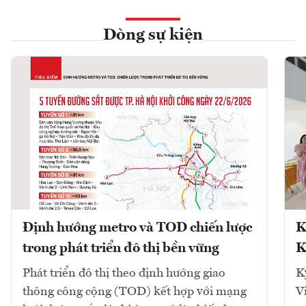
Dòng sự kiện
Định hướng metro và TOD chiến lược
K
trong phát triển đô thị bền vững
K
Phát triển đô thị theo định hướng giao
K
thông công cộng (TOD) kết hợp với mạng
V