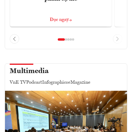
Đọc ngay
Multimedia
VnE TV
Podcast
Infographics
eMagazine