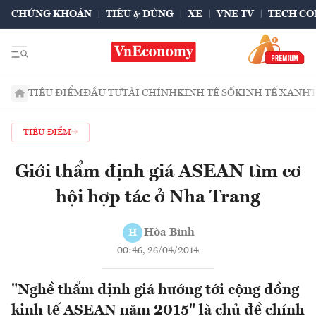
CHỨNG KHOÁN
TIÊU & DÙNG
XE
VNE TV
TECH CO
TIÊU ĐIỂM
ĐẦU TƯ
TÀI CHÍNH
KINH TẾ SỐ
KINH TẾ XANH
TIÊU ĐIỂM
Giới thẩm định giá ASEAN tìm cơ
hội hợp tác ở Nha Trang
Hòa Bình
H
00:46, 26/04/2014
"Nghề thẩm định giá hướng tới cộng đồng
kinh tế ASEAN năm 2015" là chủ đề chính