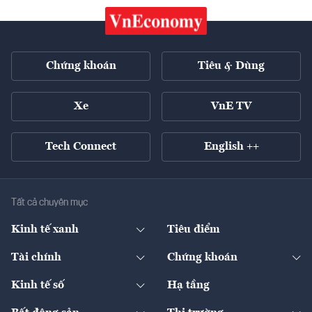
Chứng khoán
Tiêu & Dùng
Xe
VnE TV
Tech Connect
English ++
Tất cả chuyên mục
Kinh tế xanh
Tiêu điểm
Chuyển động xanh
Tài chính
Chứng khoán
Pháp lý
Ngân hàng
Doanh nghiệp niêm yết
Kinh tế số
Hạ tầng
Thương hiệu xanh
Thị trường vốn
Thị trường
Sản phẩm - Thị trường