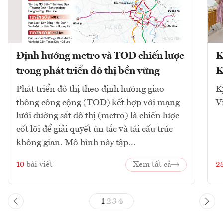
Định hướng metro và TOD chiến lược
K
trong phát triển đô thị bền vững
K
Phát triển đô thị theo định hướng giao
K
thông công cộng (TOD) kết hợp với mạng
V
lưới đường sắt đô thị (metro) là chiến lược
cốt lõi để giải quyết ùn tắc và tái cấu trúc
không gian. Mô hình này tập...
10
bài viết
Xem tất cả
2
1
2
3
4