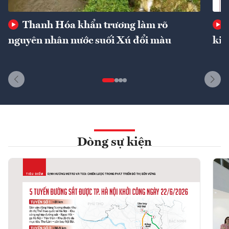
Thanh Hóa khẩn trương làm rõ
nguyên nhân nước suối Xú đổi màu
kin
Dòng sự kiện