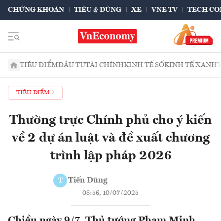
CHỨNG KHOÁN
TIÊU & DÙNG
XE
VNE TV
TECH CO
TIÊU ĐIỂM
ĐẦU TƯ
TÀI CHÍNH
KINH TẾ SỐ
KINH TẾ XANH
TIÊU ĐIỂM
Thường trực Chính phủ cho ý kiến
về 2 dự án luật và đề xuất chương
trình lập pháp 2026
Tiến Dũng
T
08:56, 10/07/2025
Chiều ngày 9/7, Thủ tướng Phạm Minh