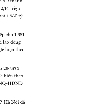
UBND thành
2,14 triệu
hí 1.930 tỷ
ệp cho 1,681
i lao động
ực hiện theo
ho 296.873
ực hiện theo
 15/NQ-HĐND
P. Hà Nội đã