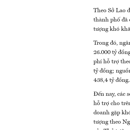
Theo Sở Lao đ
thành phố đã q
tượng khó khă
Trong đó, ngâ
26.000 tỷ đồn
phí hỗ trợ th
tỷ đồng; nguồn
438,4 tỷ đồn
Đến nay, các s
hỗ trợ cho trê
doanh gặp khó
tượng theo N