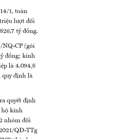
14/1, toàn
riệu lượt đối
826,7 tỷ đồng.
8/NQ-CP (gói
tỷ đồng; kinh
ệp là 4.094,8
 quy định là
 ra quyết định
, hộ kinh
12 nhóm đối
3/2021/QĐ-TTg