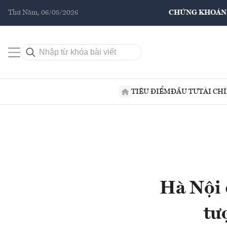
Thứ Năm, 06/08/2026
CHỨNG KHOÁN
TIÊU ĐIỂM
ĐẦU TƯ
TÀI CH
Hà Nội 
tư