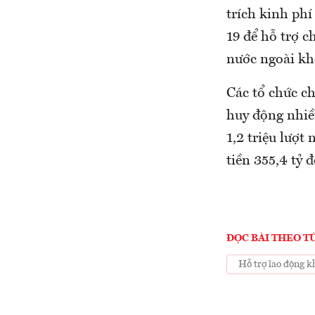
trích kinh ph
19 để hỗ trợ 
nước ngoài kh
Các tổ chức ch
huy động nhiề
1,2 triệu lượt
tiền 355,4 tỷ 
ĐỌC BÀI THEO T
Hỗ trợ lao động k