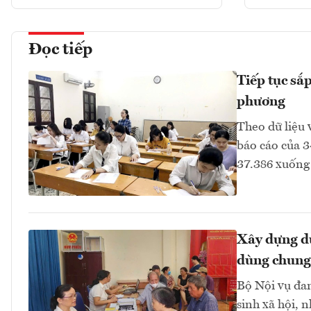
Đọc tiếp
Tiếp tục sắ
phương
Theo dữ liệu 
báo cáo của 3
37.386 xuống 
Xây dựng dữ
dùng chung
Bộ Nội vụ đan
sinh xã hội, n