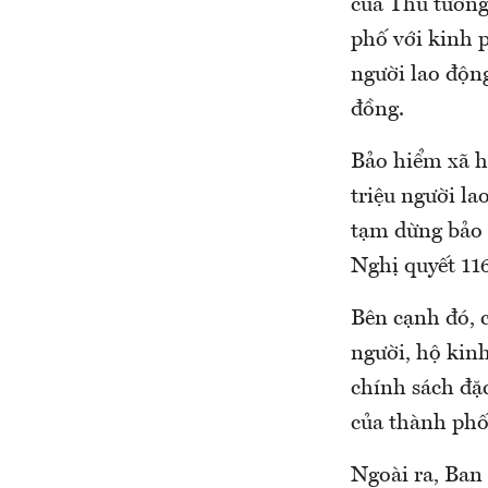
của Thủ tướn
phố với kinh p
người lao động
đồng.
Bảo hiểm xã h
triệu người l
tạm dừng bảo h
Nghị quyết 1
Bên cạnh đó, c
người, hộ kinh
chính sách đặ
của thành phố
Ngoài ra, Ban