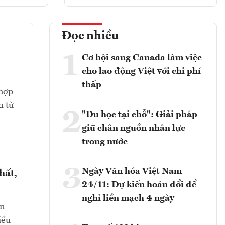
Đọc nhiều
1
Cơ hội sang Canada làm việc
cho lao động Việt với chi phí
thấp
 hợp
m từ
2
"Du học tại chỗ": Giải pháp
giữ chân nguồn nhân lực
trong nước
3
Ngày Văn hóa Việt Nam
hất,
24/11: Dự kiến hoán đổi để
nghỉ liền mạch 4 ngày
an
iều