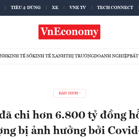
TIÊU & DÙNG
XE
VNE TV
TECH CONNECT
ÍNH
KINH TẾ SỐ
KINH TẾ XANH
THỊ TRƯỜNG
DOANH NGHIỆP
BẤT
DÂN SINH
đã chi hơn 6.800 tỷ đồng hỗ
ợng bị ảnh hưởng bởi Covid