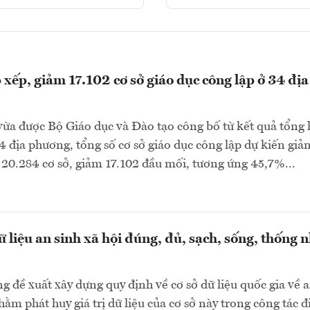
p xếp, giảm 17.102 cơ sở giáo dục công lập ở 34 địa
vừa được Bộ Giáo dục và Đào tạo công bố từ kết quả tổng
4 địa phương, tổng số cơ sở giáo dục công lập dự kiến giả
20.284 cơ sở, giảm 17.102 đầu mối, tương ứng 45,7%...
 liệu an sinh xã hội đúng, đủ, sạch, sống, thống n
g đề xuất xây dựng quy định về cơ sở dữ liệu quốc gia về 
hằm phát huy giá trị dữ liệu của cơ sở này trong công tác đ