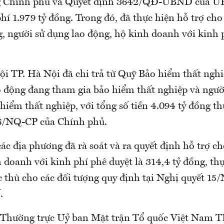
g Chính phủ và Quyết định 3642/QĐ-UBND của 
hí 1.979 tỷ đồng. Trong đó, đã thực hiện hỗ trợ cho 
, người sử dụng lao động, hộ kinh doanh với kinh p
ội TP. Hà Nội đã chi trả từ Quỹ Bảo hiểm thất nghi
ao động đang tham gia bảo hiểm thất nghiệp và ngườ
iểm thất nghiệp, với tổng số tiền 4.094 tỷ đồng th
16/NQ-CP của Chính phủ.
ác địa phương đã rà soát và ra quyết định hỗ trợ c
 doanh với kinh phí phê duyệt là 314,4 tỷ đồng, th
c thù cho các đối tượng quy định tại Nghị quyết
.
 Thường trực Uỷ ban Mặt trận Tổ quốc Việt Nam T