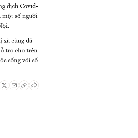
ng dịch Covid-
ả một số người
Nội.
ị xã cũng đã
ỗ trợ cho trên
uộc sống với số