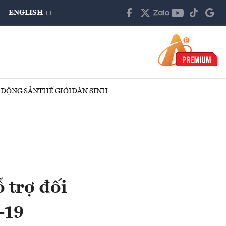
ENGLISH ++
 ĐỘNG SẢN
THẾ GIỚI
DÂN SINH
 trợ đối
-19