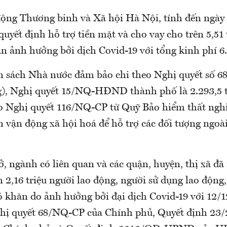
ộng Thương binh và Xã hội Hà Nội, tính đến ngày 
uyết định hỗ trợ tiền mặt và cho vay cho trên 5,51 t
n ảnh hưởng bởi dịch Covid-19 với tổng kinh phí 6.
n sách Nhà nước đảm bảo chi theo Nghị quyết số 6
g), Nghị quyết 15/NQ-HĐND thành phố là 2.293,5 
eo Nghị quyết 116/NQ-CP từ Quỹ Bảo hiểm thất nghi
 vận động xã hội hoá để hỗ trợ các đối tượng ngoài
g.
ở, ngành có liên quan và các quận, huyện, thị xã đã
n 2,16 triệu người lao động, người sử dụng lao động
 khăn do ảnh hưởng bởi đại dịch Covid-19 với 12/
ghị quyết 68/NQ-CP của Chính phủ, Quyết định 2