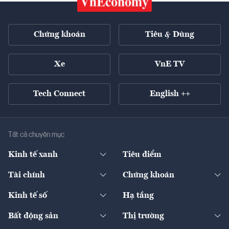
Chứng khoán
Tiêu & Dùng
Xe
VnE TV
Tech Connect
English ++
Tất cả chuyên mục
Kinh tế xanh
Tiêu điểm
Chuyển động xanh
Tài chính
Chứng khoán
Pháp lý
Ngân hàng
Doanh nghiệp niêm yết
Kinh tế số
Hạ tầng
Thương hiệu xanh
Thị trường vốn
Thị trường
Sản phẩm - Thị trường
Bất động sản
Thị trường
Diễn đàn
Thuế
Đầu tư
Tài sản số