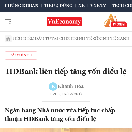
CHỨNG KHOÁN
TIÊU & DÙNG
XE
VNE TV
TECH CO
TIÊU ĐIỂM
ĐẦU TƯ
TÀI CHÍNH
KINH TẾ SỐ
KINH TẾ XANH
TÀI CHÍNH
HDBank liên tiếp tăng vốn điều lệ
Khánh Hòa
K
16:04, 13/12/2017
Ngân hàng Nhà nước vừa tiếp tục chấp
thuận HDBank tăng vốn điều lệ