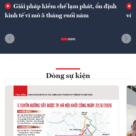
Giải pháp kiềm chế lạm phát, ổn định
kinh tế vĩ mô 5 tháng cuối năm
về 
Dòng sự kiện