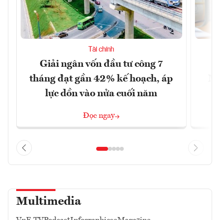
Tài chính
Giải ngân vốn đầu tư công 7
H
tháng đạt gần 42% kế hoạch, áp
Mi
lực dồn vào nửa cuối năm
6
Đọc ngay
Multimedia