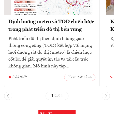
Định hướng metro và TOD chiến lược
K
trong phát triển đô thị bền vững
K
Phát triển đô thị theo định hướng giao
K
thông công cộng (TOD) kết hợp với mạng
V
lưới đường sắt đô thị (metro) là chiến lược
cốt lõi để giải quyết ùn tắc và tái cấu trúc
không gian. Mô hình này tập...
10
bài viết
Xem tất cả
2
1
2
3
4